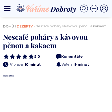
⟩
⟩ Nescafé poháry s kávovou pěnou a kakaem
DOMŮ
DEZERTY
Nescafé poháry s kávovou
pěnou a kakaem
5,0
Komentáře
Příprava:
10 minut
Vaření:
9 minut
Reklama