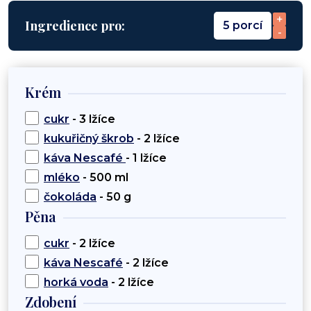
+
Ingredience pro:
5 porcí
-
Krém
cukr
- 3 lžíce
kukuřičný škrob
- 2 lžíce
káva Nescafé
- 1 lžíce
mléko
- 500 ml
čokoláda
- 50 g
Pěna
cukr
- 2 lžíce
káva Nescafé
- 2 lžíce
horká voda
- 2 lžíce
Zdobení