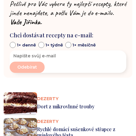
Pečlivě pro Vás vyberu ty nejlepší recepty, které
jinde nenajdete, a pošlu Vám je do e-mailu.
Vaše Jiřinka.
Chci dostávat recepty na e-mail:
1× denně
1× týdně
1× měsíčně
DEZERTY
Dort z mikrovlnné trouby
DEZERTY
Rychlé domácí sušenkové střapce z
máslového těsta