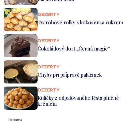
DEZERTY
Tvarohové rolky s kokosem a cukrem
DEZERTY
Čokoládový dort „Černá magie“
DEZERTY
Chyby při přípravě palačinek
DEZERTY
Kuličky z odpalovaného těsta plněné
krémem
Reklama