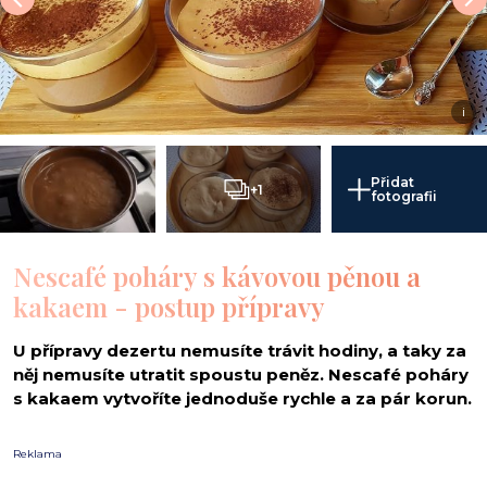
i
Přidat
+1
fotografii
Nescafé poháry s kávovou pěnou a
kakaem - postup přípravy
U přípravy dezertu nemusíte trávit hodiny, a taky za
něj nemusíte utratit spoustu peněz. Nescafé poháry
s kakaem vytvoříte jednoduše rychle a za pár korun.
Reklama