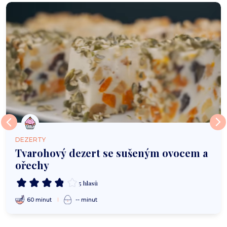
DEZERTY
Tvarohový dezert se sušeným ovocem a
ořechy
5 hlasů
60 minut
-- minut