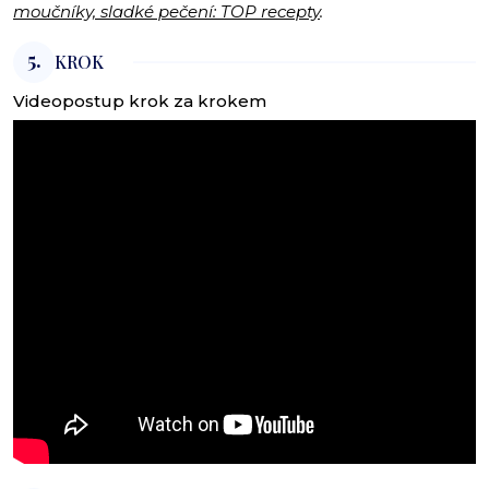
moučníky, sladké pečení: TOP recepty
.
5.
KROK
Videopostup krok za krokem