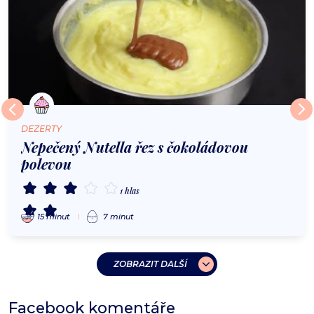
DEZERTY
Nepečený Nutella řez s čokoládovou
polevou
1 hlas
15 minut
7 minut
ZOBRAZIT DALŠÍ
Facebook komentáře