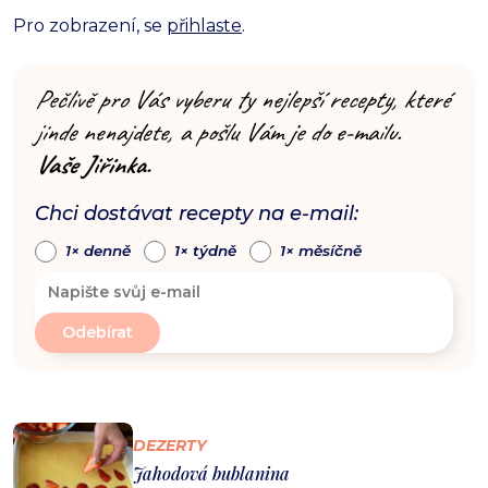
Pro zobrazení, se
přihlaste
.
Pečlivě pro Vás vyberu ty nejlepší recepty, které
jinde nenajdete, a pošlu Vám je do e-mailu.
Vaše Jiřinka.
Chci dostávat recepty na e-mail:
1× denně
1× týdně
1× měsíčně
DEZERTY
Jahodová bublanina