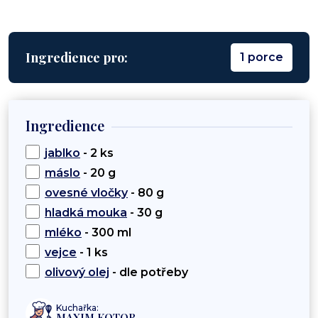
Ingredience pro:
1 porce
Ingredience
jablko
- 2 ks
máslo
- 20 g
ovesné vločky
- 80 g
hladká mouka
- 30 g
mléko
- 300 ml
vejce
- 1 ks
olivový olej
- dle potřeby
Kuchařka:
MAXIM KOTOR