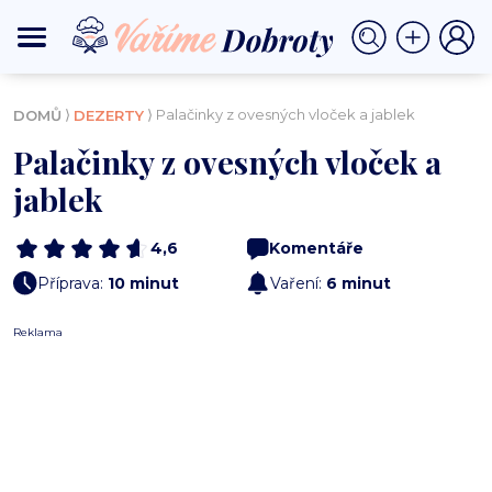
⟩
⟩ Palačinky z ovesných vloček a jablek
DOMŮ
DEZERTY
Palačinky z ovesných vloček a
jablek
4,6
Komentáře
Příprava:
10 minut
Vaření:
6 minut
Reklama