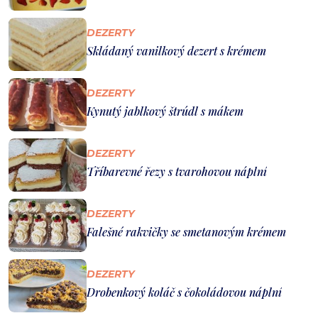
DEZERTY
Skládaný vanilkový dezert s krémem
DEZERTY
Kynutý jablkový štrúdl s mákem
DEZERTY
Tříbarevné řezy s tvarohovou náplní
DEZERTY
Falešné rakvičky se smetanovým krémem
DEZERTY
Drobenkový koláč s čokoládovou náplní