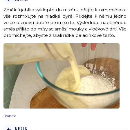
Změklá jablka vyklopte do mixéru, přilijte k nim mléko a
vše rozmixujte na hladké pyré. Přidejte k němu jedno
vejce a znovu dobře promixujte. Výslednou napěněnou
směs přilijte do mísy se směsí mouky a vločkové drti. Vše
promíchejte, abyste získali řídké palačinkové těsto.
Reklama
4.
KROK