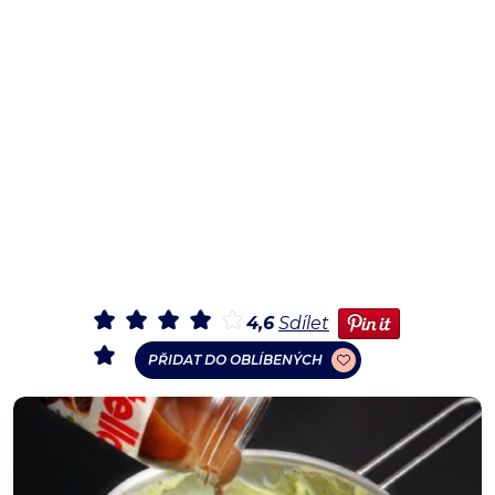
4,6
Sdílet
PŘIDAT DO OBLÍBENÝCH