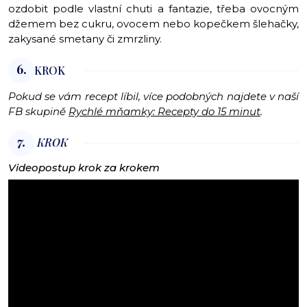
ozdobit podle vlastní chuti a fantazie, třeba ovocným
džemem bez cukru, ovocem nebo kopečkem šlehačky,
zakysané smetany či zmrzliny.
6.
KROK
Pokud se vám recept líbil, více podobných najdete v naší
FB skupině
Rychlé mňamky: Recepty do 15 minut
.
7.
KROK
Videopostup krok za krokem