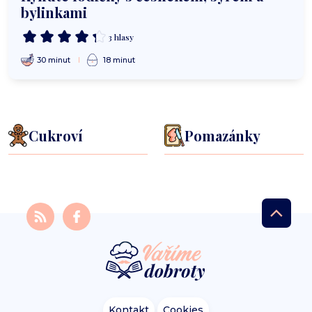
bylinkami
3 hlasy
30 minut
18 minut
Cukroví
Pomazánky
Kontakt
Cookies