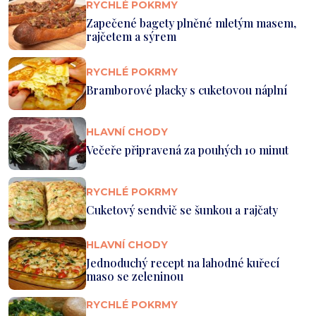
RYCHLÉ POKRMY
Zapečené bagety plněné mletým masem,
rajčetem a sýrem
RYCHLÉ POKRMY
Bramborové placky s cuketovou náplní
HLAVNÍ CHODY
Večeře připravená za pouhých 10 minut
RYCHLÉ POKRMY
Cuketový sendvič se šunkou a rajčaty
HLAVNÍ CHODY
Jednoduchý recept na lahodné kuřecí
maso se zeleninou
RYCHLÉ POKRMY