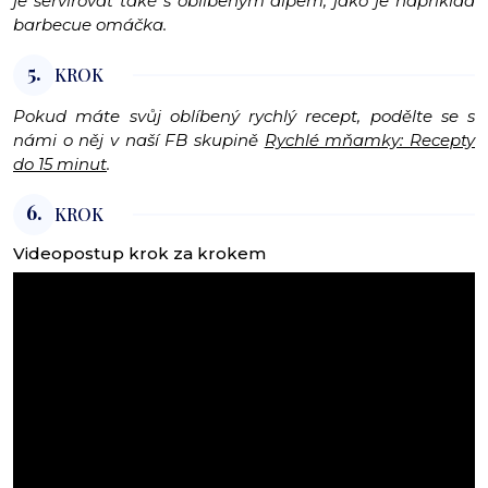
je servírovat také s oblíbeným dipem, jako je například
barbecue omáčka.
5.
KROK
Pokud máte svůj oblíbený rychlý recept, podělte se s
námi o něj v naší FB skupině
Rychlé mňamky: Recepty
do 15 minut
.
6.
KROK
Videopostup krok za krokem