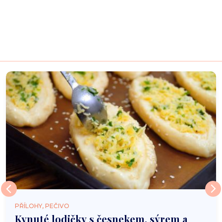
PŘÍLOHY, PEČIVO
Kynuté lodičky s česnekem, sýrem a