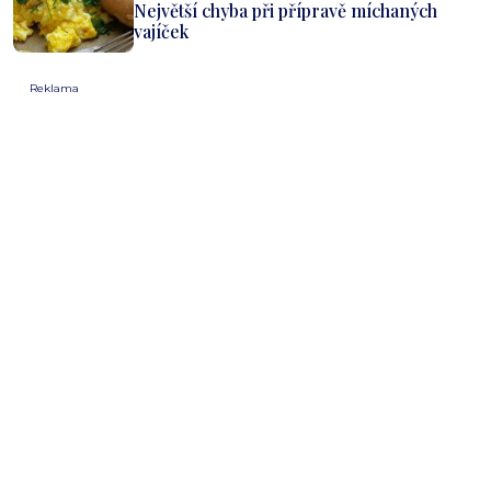
Největší chyba při přípravě míchaných
vajíček
Reklama