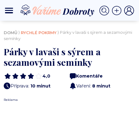
⟩
⟩ Párky v lavaši s sýrem a sezamovými
DOMŮ
RYCHLÉ POKRMY
semínky
Párky v lavaši s sýrem a
sezamovými semínky
4,0
Komentáře
Příprava:
10 minut
Vaření:
8 minut
Reklama