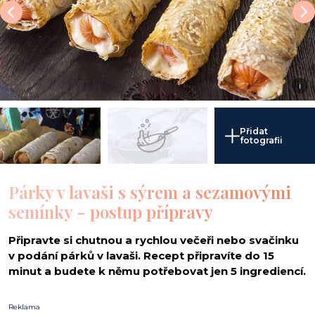
i
Přidat
fotografii
Párky v lavaši s sýrem a sezamovými
semínky - postup přípravy
Připravte si chutnou a rychlou večeři nebo svačinku
v podání párků v lavaši. Recept připravíte do 15
minut a budete k němu potřebovat jen 5 ingrediencí.
Reklama