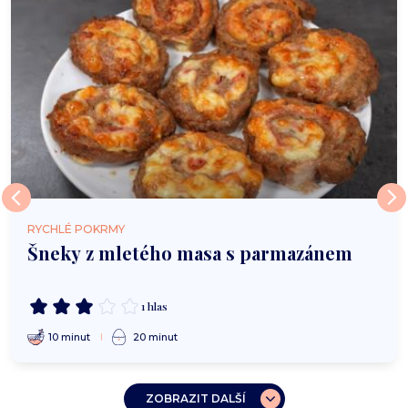
RYCHLÉ POKRMY
Šneky z mletého masa s parmazánem
1 hlas
10 minut
20 minut
ZOBRAZIT DALŠÍ