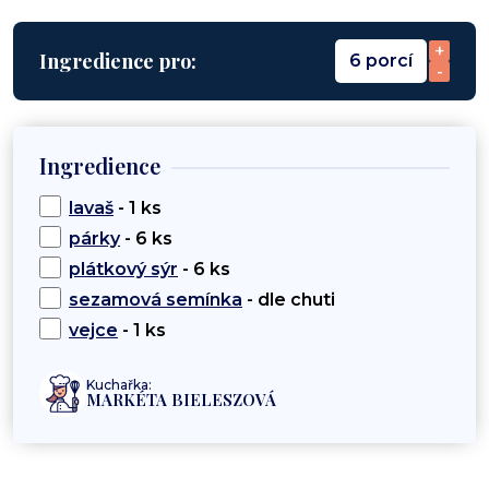
+
Ingredience pro:
6 porcí
-
Ingredience
lavaš
- 1 ks
párky
- 6 ks
plátkový sýr
- 6 ks
sezamová semínka
- dle chuti
vejce
- 1 ks
Kuchařka:
MARKÉTA BIELESZOVÁ