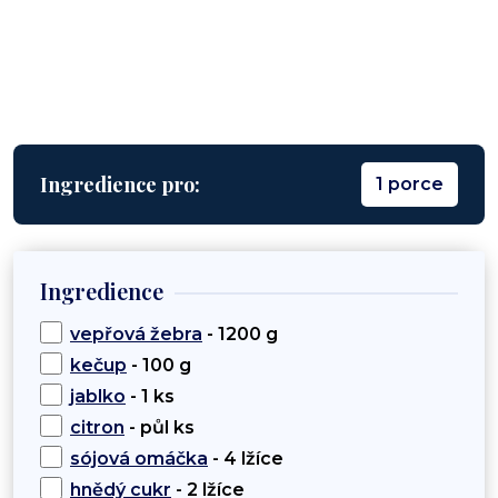
Ingredience pro:
1 porce
Ingredience
vepřová žebra
- 1200 g
kečup
- 100 g
jablko
- 1 ks
citron
- půl ks
sójová omáčka
- 4 lžíce
hnědý cukr
- 2 lžíce