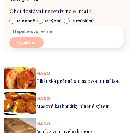
Chci dostávat recepty na e-mail:
1× denně
1× týdně
1× měsíčně
MASO
Cikánská pečeně s máslovou omáčkou
MASO
Masové karbanátky plněné sýrem
MASO
Aspik z vepřového kolene