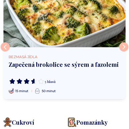
BEZMASÁ JÍDLA
Zapečená brokolice se sýrem a fazolemi
5 hlasů
15 minut
50 minut
Cukroví
Pomazánky