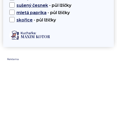
sušený česnek
- půl lžičky
mletá paprika
- půl lžičky
skořice
- půl lžičky
Kuchařka:
MAXIM KOTOR
Reklama