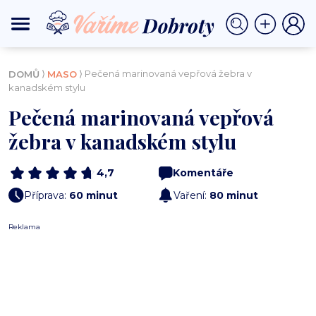
⟩
⟩ Pečená marinovaná vepřová žebra v
DOMŮ
MASO
kanadském stylu
Pečená marinovaná vepřová
žebra v kanadském stylu
4,7
Komentáře
Příprava:
60 minut
Vaření:
80 minut
Reklama