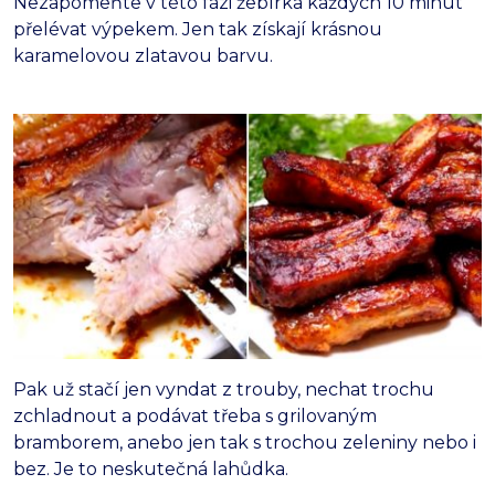
Nezapomeňte v této fázi žebírka každých 10 minut
přelévat výpekem. Jen tak získají krásnou
karamelovou zlatavou barvu.
Pak už stačí jen vyndat z trouby, nechat trochu
zchladnout a podávat třeba s grilovaným
bramborem, anebo jen tak s trochou zeleniny nebo i
bez. Je to neskutečná lahůdka.