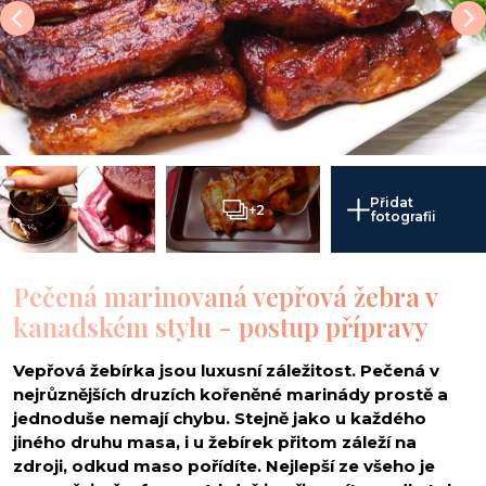
Přidat
+2
fotografii
Pečená marinovaná vepřová žebra v
kanadském stylu - postup přípravy
Vepřová žebírka jsou luxusní záležitost. Pečená v
nejrůznějších druzích kořeněné marinády prostě a
jednoduše nemají chybu. Stejně jako u každého
jiného druhu masa, i u žebírek přitom záleží na
zdroji, odkud maso pořídíte. Nejlepší ze všeho je