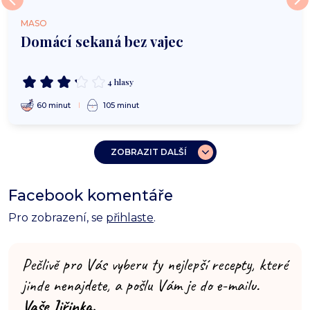
MASO
Domácí sekaná bez vajec
4 hlasy
60 minut
105 minut
ZOBRAZIT DALŠÍ
Facebook komentáře
Pro zobrazení, se
přihlaste
.
Pečlivě pro Vás vyberu ty nejlepší recepty, které
jinde nenajdete, a pošlu Vám je do e-mailu.
Vaše Jiřinka.