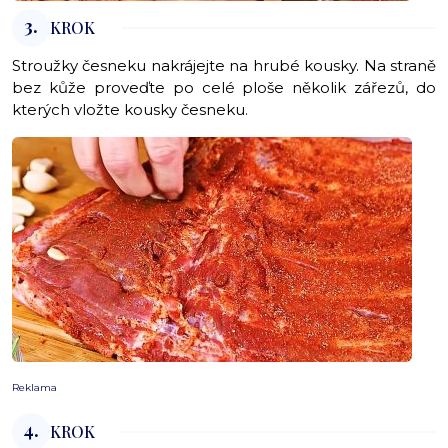
3.
KROK
Stroužky česneku nakrájejte na hrubé kousky. Na straně
bez kůže proveďte po celé ploše několik zářezů, do
kterých vložte kousky česneku.
Reklama
4.
KROK