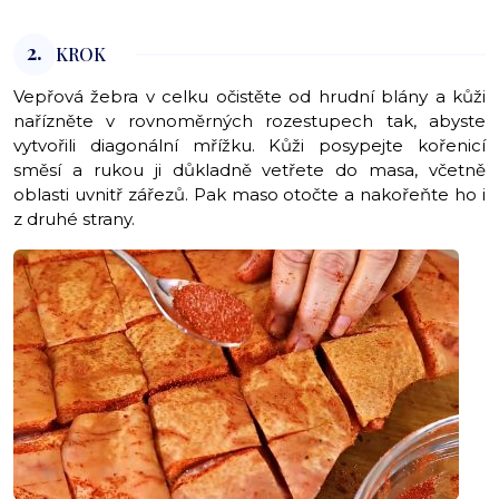
2.
KROK
Vepřová žebra v celku očistěte od hrudní blány a kůži
nařízněte v rovnoměrných rozestupech tak, abyste
vytvořili diagonální mřížku. Kůži posypejte kořenicí
směsí a rukou ji důkladně vetřete do masa, včetně
oblasti uvnitř zářezů. Pak maso otočte a nakořeňte ho i
z druhé strany.