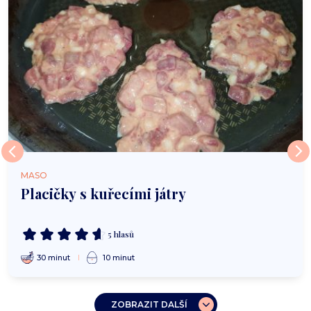
MASO
Placičky s kuřecími játry
5 hlasů
30 minut
10 minut
ZOBRAZIT DALŠÍ