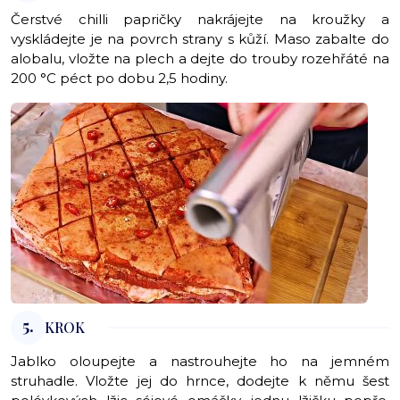
Čerstvé chilli papričky nakrájejte na kroužky a
vyskládejte je na povrch strany s kůží. Maso zabalte do
alobalu, vložte na plech a dejte do trouby rozehřáté na
200 °C péct po dobu 2,5 hodiny.
5.
KROK
Jablko oloupejte a nastrouhejte ho na jemném
struhadle. Vložte jej do hrnce, dodejte k němu šest