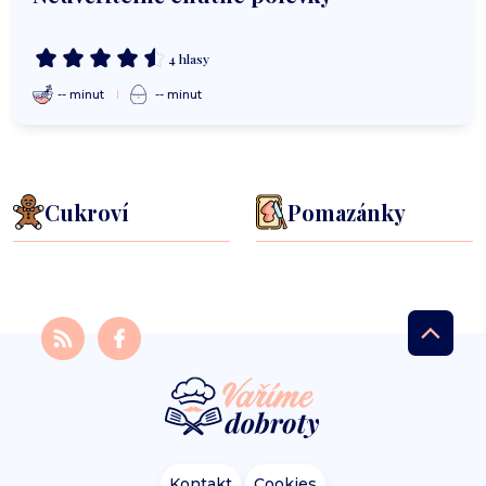
4 hlasy
-- minut
-- minut
Cukroví
Pomazánky
Kontakt
Cookies