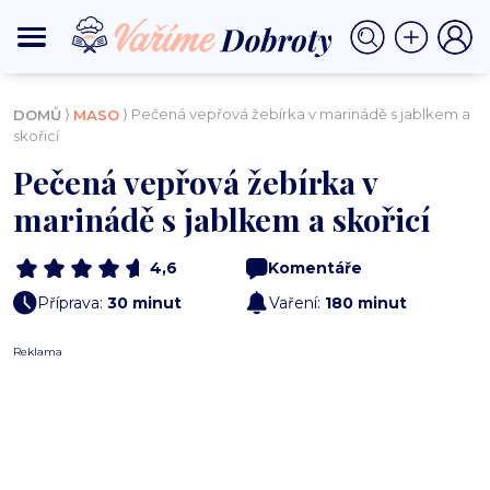
⟩
⟩ Pečená vepřová žebírka v marinádě s jablkem a
DOMŮ
MASO
skořicí
Pečená vepřová žebírka v
marinádě s jablkem a skořicí
4,6
Komentáře
Příprava:
30 minut
Vaření:
180 minut
Reklama