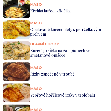
MASO
Křehká kuřecí křidélka
MASO
Obalované kuřecí filety s petrželkovým
přelivem
HLAVNÍ CHODY
Kuřecí prsíčka na žampionech ve
smetanové omáčce
MASO
Řízky zapečené v troubě
MASO
Vepřové hořčicové řízky v trojobalu
MASO