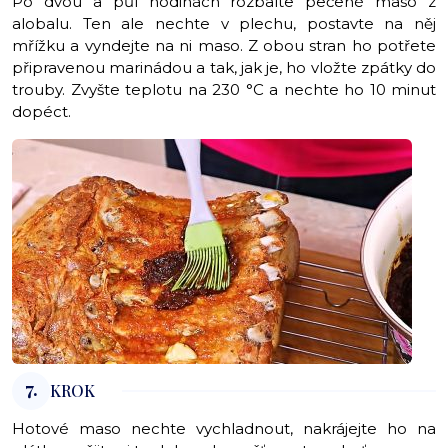
Po dvou a půl hodinách rozbalte pečené maso z
alobalu. Ten ale nechte v plechu, postavte na něj
mřížku a vyndejte na ni maso. Z obou stran ho potřete
připravenou marinádou a tak, jak je, ho vložte zpátky do
trouby. Zvyšte teplotu na 230 °C a nechte ho 10 minut
dopéct.
7.
KROK
Hotové maso nechte vychladnout, nakrájejte ho na