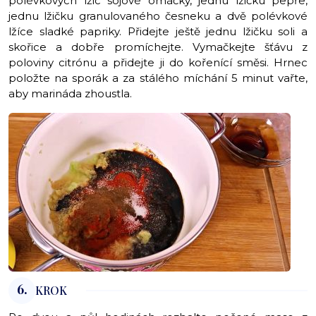
polévkových lžic sójové omáčky, jednu lžičku pepře,
jednu lžičku granulovaného česneku a dvě polévkové
lžíce sladké papriky. Přidejte ještě jednu lžičku soli a
skořice a dobře promíchejte. Vymačkejte šťávu z
poloviny citrónu a přidejte ji do kořenící směsi. Hrnec
položte na sporák a za stálého míchání 5 minut vařte,
aby marináda zhoustla.
6.
KROK