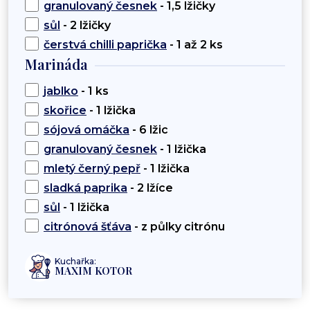
granulovaný česnek
- 1,5 lžičky
sůl
- 2 lžičky
čerstvá chilli paprička
- 1 až 2 ks
Marináda
jablko
- 1 ks
skořice
- 1 lžička
sójová omáčka
- 6 lžic
granulovaný česnek
- 1 lžička
mletý černý pepř
- 1 lžička
sladká paprika
- 2 lžíce
sůl
- 1 lžička
citrónová šťáva
- z půlky citrónu
Kuchařka:
MAXIM KOTOR