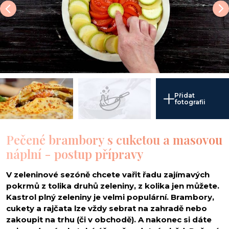
Přidat
fotografii
Pečené brambory s cuketou a masovou
náplní - postup přípravy
V zeleninové sezóně chcete vařit řadu zajímavých
pokrmů z tolika druhů zeleniny, z kolika jen můžete.
Kastrol plný zeleniny je velmi populární. Brambory,
cukety a rajčata lze vždy sebrat na zahradě nebo
zakoupit na trhu (či v obchodě). A nakonec si dáte