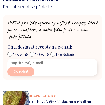
Pro zobrazení, se
přihlaste
.
Pečlivě pro Vás vyberu ty nejlepší recepty, které
jinde nenajdete, a pošlu Vám je do e-mailu.
Vaše Jiřinka.
Chci dostávat recepty na e-mail:
1× denně
1× týdně
1× měsíčně
HLAVNÍ CHODY
Hrachová kaše s klobásou a cibulkou