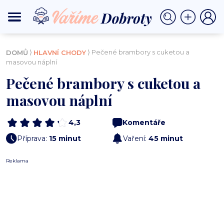
⟩
⟩ Pečené brambory s cuketou a
DOMŮ
HLAVNÍ CHODY
masovou náplní
Pečené brambory s cuketou a
masovou náplní
4,3
Komentáře
Příprava:
15 minut
Vaření:
45 minut
Reklama