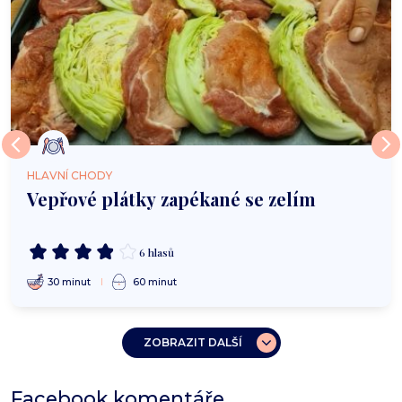
HLAVNÍ CHODY
Vepřové plátky zapékané se zelím
6 hlasů
30 minut
60 minut
ZOBRAZIT DALŠÍ
Facebook komentáře