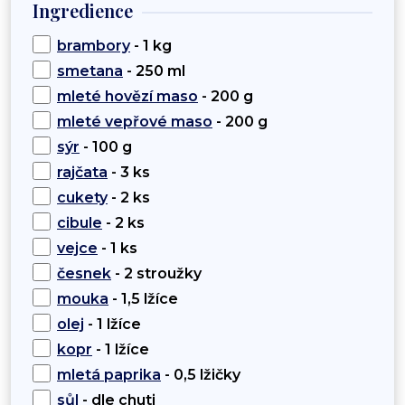
Ingredience
brambory
- 1 kg
smetana
- 250 ml
mleté hovězí maso
- 200 g
mleté vepřové maso
- 200 g
sýr
- 100 g
rajčata
- 3 ks
cukety
- 2 ks
cibule
- 2 ks
vejce
- 1 ks
česnek
- 2 stroužky
mouka
- 1,5 lžíce
olej
- 1 lžíce
kopr
- 1 lžíce
mletá paprika
- 0,5 lžičky
sůl
- dle chuti