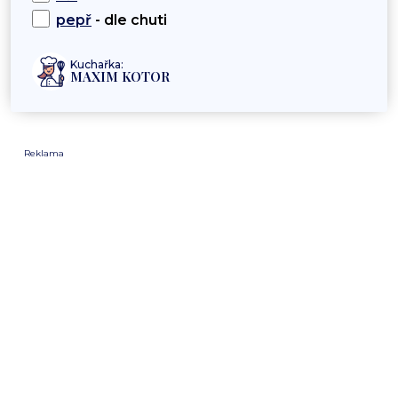
pepř
- dle chuti
Kuchařka:
MAXIM KOTOR
Reklama