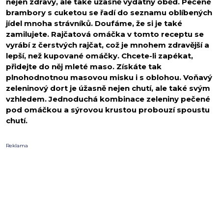
nejen zdravý, ale také úžasně vydatný oběd. Pečené
brambory s cuketou se řadí do seznamu oblíbených
jídel mnoha strávníků. Doufáme, že si je také
zamilujete. Rajčatová omáčka v tomto receptu se
vyrábí z čerstvých rajčat, což je mnohem zdravější a
lepší, než kupované omáčky. Chcete-li zapékat,
přidejte do něj mleté maso. Získáte tak
plnohodnotnou masovou misku i s oblohou. Voňavý
zeleninový dort je úžasně nejen chutí, ale také svým
vzhledem. Jednoduchá kombinace zeleniny pečené
pod omáčkou a sýrovou krustou probouzí spoustu
chutí.
Reklama