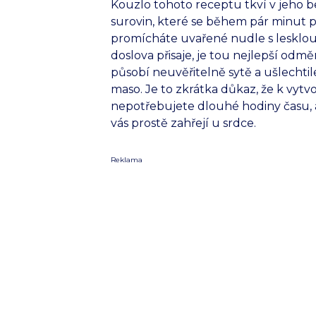
Kouzlo tohoto receptu tkví v jeho bez
surovin, které se během pár minut 
promícháte uvařené nudle s lesklou 
doslova přisaje, je tou nejlepší o
působí neuvěřitelně sytě a ušlechti
maso. Je to zkrátka důkaz, že k vy
nepotřebujete dlouhé hodiny času, a
vás prostě zahřejí u srdce.
Reklama