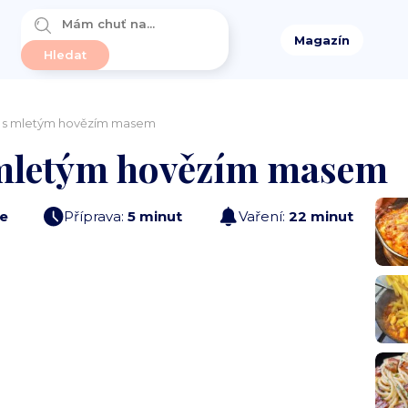
Magazín
e s mletým hovězím masem
 mletým hovězím masem
e
Příprava:
5 minut
Vaření:
22 minut