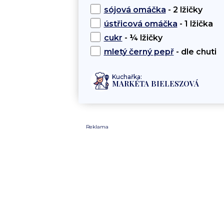
sójová omáčka
- 2 lžičky
ústřicová omáčka
- 1 lžička
cukr
- ¼ lžičky
mletý černý pepř
- dle chuti
Kuchařka:
MARKÉTA BIELESZOVÁ
Reklama