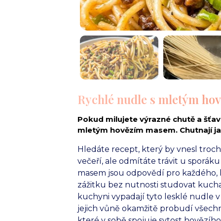
Rychlé nudle s mletým ho
Pokud milujete výrazné chutě a šťav
mletým hovězím masem. Chutnají jak
Hledáte recept, který by vnesl troc
večeří, ale odmítáte trávit u sporá
masem jsou odpovědí pro každého, 
zážitku bez nutnosti studovat kuch
kuchyni vypadají tyto lesklé nudle
jejich vůně okamžitě probudí všechny 
které v sobě spojuje sytost hovězího