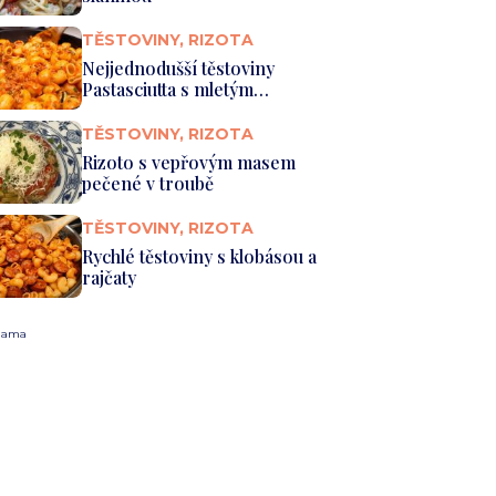
TĚSTOVINY, RIZOTA
Nejjednodušší těstoviny
Pastasciutta s mletým
hovězím v...
TĚSTOVINY, RIZOTA
Rizoto s vepřovým masem
pečené v troubě
TĚSTOVINY, RIZOTA
Rychlé těstoviny s klobásou a
rajčaty
lama