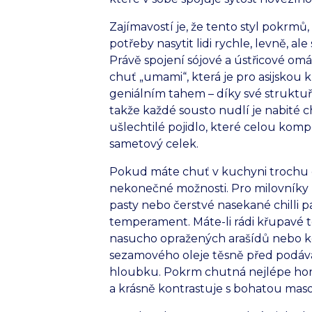
Zajímavostí je, že tento styl pokrmů, k
potřeby nasytit lidi rychle, levně, 
Právě spojení sójové a ústřicové om
chuť „umami“, která je pro asijskou 
geniálním tahem – díky své struktu
takže každé sousto nudlí je nabité c
ušlechtilé pojidlo, které celou komp
sametový celek.
Pokud máte chuť v kuchyni trochu 
nekonečné možnosti. Pro milovníky p
pasty nebo čerstvé nasekané chilli pa
temperament. Máte-li rádi křupavé te
nasucho opražených arašídů nebo keš
sezamového oleje těsně před podává
hloubku. Pokrm chutná nejlépe horký,
a krásně kontrastuje s bohatou mas