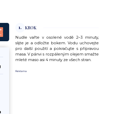
1.
KROK
+
-
Nudle vařte v osolené vodě 2–3 minuty,
slijte je a odložte bokem. Vodu uchovejte
pro další použití a pokračujte s přípravou
masa. V pánvi s rozpáleným olejem smažte
mleté maso asi 4 minuty ze všech stran.
g
Reklama
a