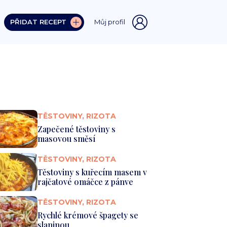
PŘIDAT RECEPT
Můj profil
TĚSTOVINY, RIZOTA
Zapečené těstoviny s
masovou směsí
TĚSTOVINY, RIZOTA
Těstoviny s kuřecím masem v
rajčatové omáčce z pánve
TĚSTOVINY, RIZOTA
Rychlé krémové špagety se
slaninou