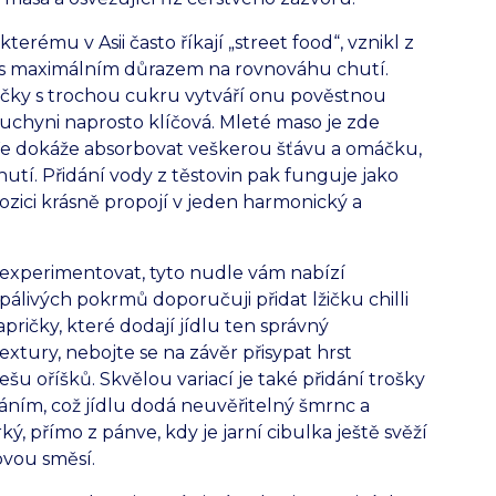
terému v Asii často říkají „street food“, vznikl z
ale s maximálním důrazem na rovnováhu chutí.
áčky s trochou cukru vytváří onu pověstnou
kuchyni naprosto klíčová. Mleté maso je zde
ře dokáže absorbovat veškerou šťávu a omáčku,
hutí. Přidání vody z těstovin pak funguje jako
ozici krásně propojí v jeden harmonický a
experimentovat, tyto nudle vám nabízí
álivých pokrmů doporučuji přidat lžičku chilli
pričky, které dodají jídlu ten správný
xtury, nebojte se na závěr přisypat hrst
u oříšků. Skvělou variací je také přidání trošky
ním, což jídlu dodá neuvěřitelný šmrnc a
 přímo z pánve, kdy je jarní cibulka ještě svěží
ovou směsí.