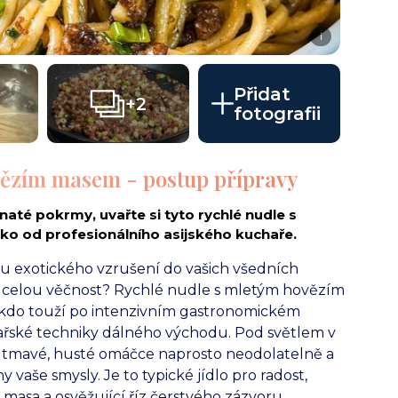
i
Přidat
+2
fotografii
vězím masem - postup přípravy
naté pokrmy, uvařte si tyto rychlé nudle s
o od profesionálního asijského kuchaře.
hu exotického vzrušení do vašich všedních
ku celou věčnost? Rychlé nudle s mletým hovězím
kdo touží po intenzivním gastronomickém
ařské techniky dálného východu. Pod světlem v
 v tmavé, husté omáčce naprosto neodolatelně a
vaše smysly. Je to typické jídlo pro radost,
 masa a osvěžující říz čerstvého zázvoru.