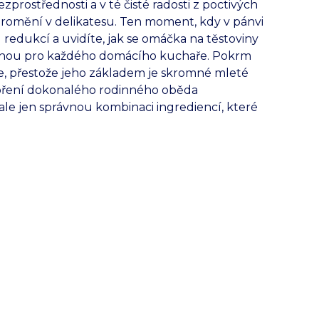
prostřednosti a v té čisté radosti z poctivých
promění v delikatesu. Ten moment, kdy v pánvi
redukcí a uvidíte, jak se omáčka na těstoviny
dměnou pro každého domácího kuchaře. Pokrm
le, přestože jeho základem je skromné mleté
tvoření dokonalého rodinného oběda
le jen správnou kombinaci ingrediencí, které