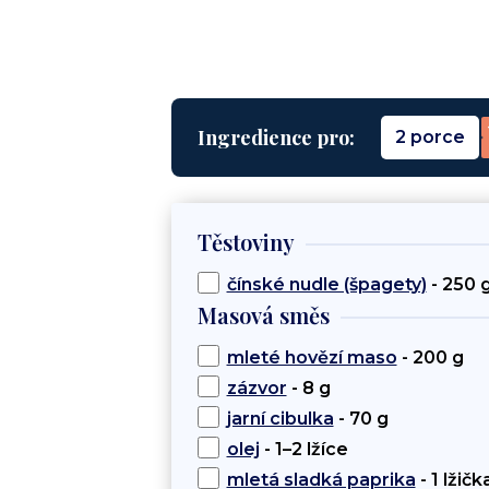
Ingredience pro:
2 porce
Těstoviny
čínské nudle (špagety)
- 250 
Masová směs
mleté hovězí maso
- 200 g
zázvor
- 8 g
jarní cibulka
- 70 g
olej
- 1–2 lžíce
mletá sladká paprika
- 1 lžičk