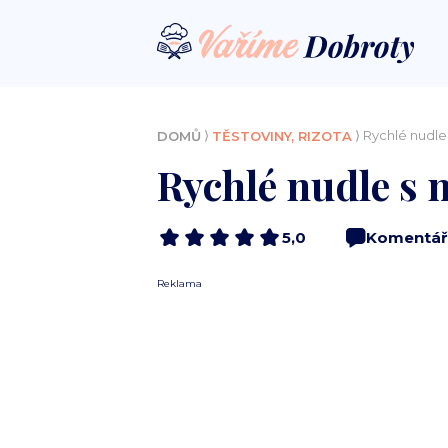
⟩
⟩ Rychlé nudl
DOMŮ
TĚSTOVINY, RIZOTA
Rychlé nudle s
5,0
Komentář
Reklama