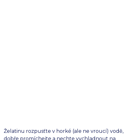
Želatinu rozpusťte v horké (ale ne vroucí) vodě,
dobře promíchejte a nechte vychladnout na