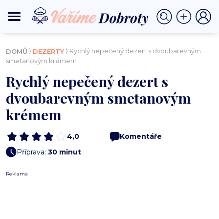
⟩
⟩ Rychlý nepečený dezert s dvoubarevným
DOMŮ
DEZERTY
smetanovým krémem
Rychlý nepečený dezert s
dvoubarevným smetanovým
krémem
4,0
Komentáře
Příprava:
30 minut
Reklama