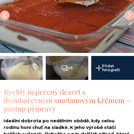
Přidat
+5
fotografii
Rychlý nepečený dezert s
dvoubarevným smetanovým krémem -
postup přípravy
Ideální dobrota po nedělním obědě, kdy celou
rodinu honí chuť na sladké. K jeho výrobě stačí
balíček sušenek, šlehačka a pár dalších přísad, které