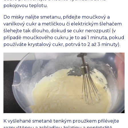
pokojovou teplotu.
Do misky nalijte smetanu, přidejte moučkový a
vanilkový cukr a metličkou či elektrickým šlehačem
šlehejte tak dlouho, dokud se cukr nerozpustí (v
případě moučkového cukru je to asi 1 minuta, pokud
používáte krystalový cukr, potrvá to 2 až 3 minuty).
K vyšlehané smetaně tenkým proužkem přilévejte
rozpuštěnou a zchladlou želatinu a nepřetržitě