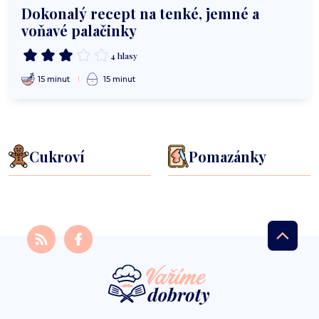
Dokonalý recept na tenké, jemné a
voňavé palačinky
4 hlasy
15 minut
15 minut
Cukroví
Pomazánky