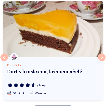
DEZERTY
Dort s broskvemi, krémem a želé
4 hlasy
60 minut
60 minut