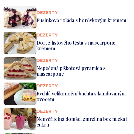
DEZERTY
Pusinková roláda s borůvkovým krémem
DEZERTY
Dort z listového těsta s mascarpone
krémem
DEZERTY
Nepečená piškotová pyramida s
mascarpone
DEZERTY
Rychlá velikonoční buchta s kandovaným
ovocem
DEZERTY
Neuvěřitelná domácí zmrzlina bez mléka i
cukru