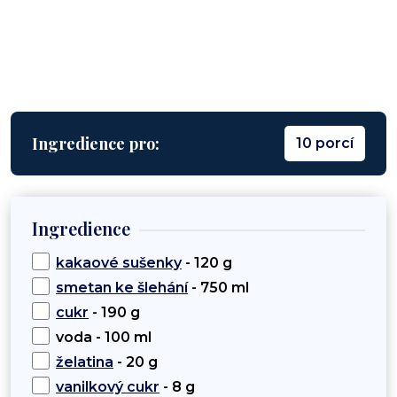
Ingredience pro:
10 porcí
Ingredience
kakaové sušenky
- 120 g
smetan ke šlehání
- 750 ml
cukr
- 190 g
voda - 100 ml
želatina
- 20 g
vanilkový cukr
- 8 g