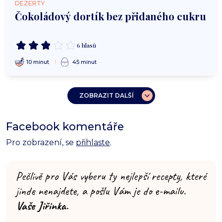
DEZERTY
Čokoládový dortík bez přidaného cukru
6 hlasů
10 minut
45 minut
ZOBRAZIT DALŠÍ
Facebook komentáře
Pro zobrazení, se
přihlaste
.
Pečlivě pro Vás vyberu ty nejlepší recepty, které
jinde nenajdete, a pošlu Vám je do e-mailu.
Vaše Jiřinka.