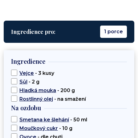
Ingredience pro:
1 porce
Ingredience
Vejce
- 3 kusy
Sůl
- 2 g
Hladká mouka
- 200 g
Rostlinný olej
- na smažení
Na ozdobu
Smetana ke šlehání
- 50 ml
Moučkový cukr
- 10 g
Ovoce
- dle chuti