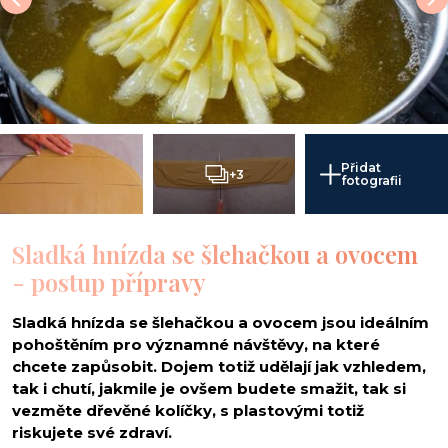
Přidat
+3
fotografii
Sladká hnízda se šlehačkou a ovocem
- postup přípravy
Sladká hnízda se šlehačkou a ovocem jsou ideálním
pohoštěním pro významné návštěvy, na které
chcete zapůsobit. Dojem totiž udělají jak vzhledem,
tak i chutí, jakmile je ovšem budete smažit, tak si
vezměte dřevěné kolíčky, s plastovými totiž
riskujete své zdraví.