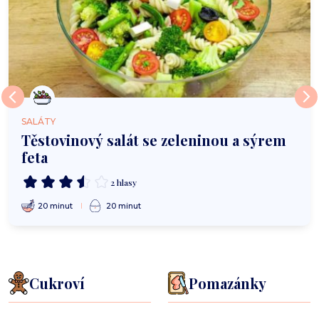
SALÁTY
Těstovinový salát se zeleninou a sýrem
feta
2 hlasy
20 minut
20 minut
Cukroví
Pomazánky