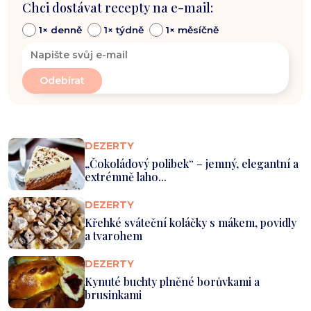
Chci dostávat recepty na e-mail:
1× denně
1× týdně
1× měsíčně
DEZERTY
„Čokoládový polibek“ – jemný, elegantní a
extrémně laho...
DEZERTY
Křehké sváteční koláčky s mákem, povidly
a tvarohem
DEZERTY
Kynuté buchty plněné borůvkami a
brusinkami