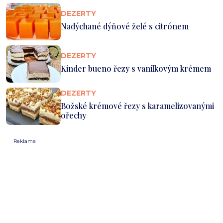
DEZERTY
Nadýchané dýňové želé s citrónem
DEZERTY
Kinder bueno řezy s vanilkovým krémem
DEZERTY
Božské krémové řezy s karamelizovanými
ořechy
Reklama