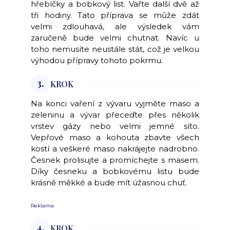
hřebíčky a bobkový list. Vařte další dvě až
tři hodiny. Tato příprava se může zdát
velmi zdlouhavá, ale výsledek vám
zaručeně bude velmi chutnat. Navíc u
toho nemusíte neustále stát, což je velkou
výhodou přípravy tohoto pokrmu.
3.
KROK
Na konci vaření z vývaru vyjměte maso a
zeleninu a vývar přeceďte přes několik
vrstev gázy nebo velmi jemné síto.
Vepřové maso a kohouta zbavte všech
kostí a veškeré maso nakrájejte nadrobno.
Česnek prolisujte a promíchejte s masem.
Díky česneku a bobkovému listu bude
krásně měkké a bude mít úžasnou chuť.
Reklama
4.
KROK