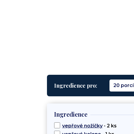
Ingredience pro:
20 porcí
Ingredience
vepřové nožičky
- 2 ks