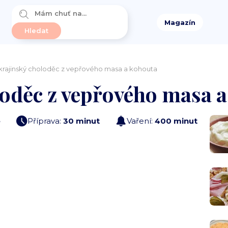
Magazín
krajinský choloděc z vepřového masa a kohouta
loděc z vepřového masa 
e
Příprava:
30 minut
Vaření:
400 minut