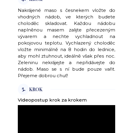
Nakrájené maso s česnekem vložte do
vhodných nádob, ve kterých budete
choloděc skladovat. Každou nádobu
naplněnou masem zalijte přecezeným
vývarem a nechte vychladnout na
pokojovou teplotu. Vychlazený choloděc
vložte minimálně na 8 hodin do lednice,
aby mohl ztuhnout, ideálně však přes noc.
Zeleninu nekrájejte a nepřidávejte do
nádob. Maso se s ní bude pouze vařit.
Přejeme dobrou chuť!
5.
KROK
Videopostup krok za krokem