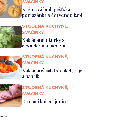
SVAČINKY
Krémová budapešťská
pomazánka s červenou kapií
STUDENÁ KUCHYNĚ,
SVAČINKY
Nakládané okurky s
česnekem a medem
STUDENÁ KUCHYNĚ,
SVAČINKY
Nakládaný salát z cuket, rajčat
a paprik
STUDENÁ KUCHYNĚ,
SVAČINKY
Domácí kuřecí junior
lama