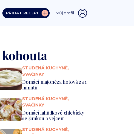
PŘIDAT RECEPT
Můj profil
a kohouta
STUDENÁ KUCHYNĚ,
SVAČINKY
Domácí majonéza hotová za 1
minutu
STUDENÁ KUCHYNĚ,
SVAČINKY
Domácí lahůdkové chlebíčky
se šunkou a vejcem
STUDENÁ KUCHYNĚ,