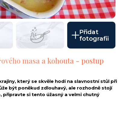
Přidat
fotografii
řového masa a kohouta - postup
iny, který se skvěle hodí na slavnostní stůl při
ůže být poněkud zdlouhavý, ale rozhodně stojí
, připravte si tento úžasný a velmi chutný