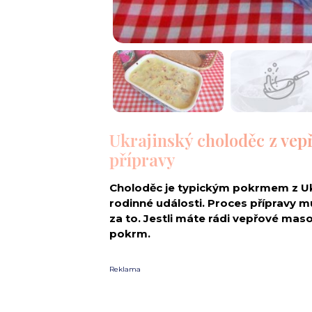
Ukrajinský choloděc z vep
přípravy
Choloděc je typickým pokrmem z Ukraj
rodinné události. Proces přípravy m
za to. Jestli máte rádi vepřové maso
pokrm.
Reklama