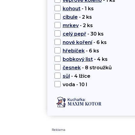
vepřové koleno
- 1 ks
kohout
- 1 ks
cibule
- 2 ks
mrkev
- 2 ks
celý pepř
- 30 ks
nové koření
- 6 ks
hřebíček
- 6 ks
bobkový list
- 4 ks
česnek
- 8 stroužků
sůl
- 4 lžíce
voda - 10 l
Kuchařka:
MAXIM KOTOR
Reklama