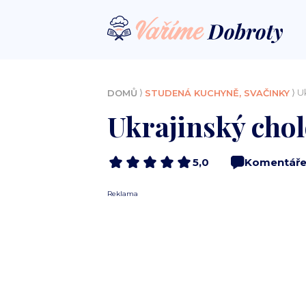
⟩
⟩ U
DOMŮ
STUDENÁ KUCHYNĚ, SVAČINKY
Ukrajinský cho
5,0
Komentář
Reklama