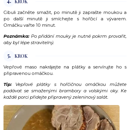
4.
KROK
Cibuli začněte smažit, po minutě ji zaprašte moukou a
po další minutě ji smíchejte s hořčicí a vývarem.
Omáčku vařte 10 minut.
Poznámka:
Po přidání mouky je nutné pokrm provařit,
aby byl lépe stravitelný.
5.
KROK
Vepřové maso nakrájejte na plátky a servírujte ho s
připravenou omáčkou.
Tip:
Vepřové plátky s hořčičnou omáčkou můžete
podávat se smaženými brambory a volskými oky. Ke
každé porci přidejte připravený zeleninový salát.