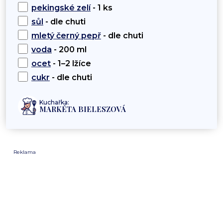
pekingské zelí
- 1 ks
sůl
- dle chuti
mletý černý pepř
- dle chuti
voda
- 200 ml
ocet
- 1–2 lžíce
cukr
- dle chuti
Kuchařka:
MARKÉTA BIELESZOVÁ
Reklama