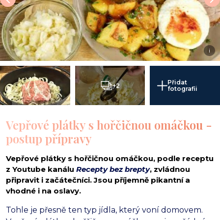
i
Přidat
+2
fotografii
Vepřové plátky s hořčičnou omáčkou -
postup přípravy
Vepřové plátky s hořčičnou omáčkou, podle receptu
z Youtube kanálu
Recepty bez brepty
, zvládnou
připravit i začátečníci. Jsou příjemně pikantní a
vhodné i na oslavy.
Tohle je přesně ten typ jídla, který voní domovem.