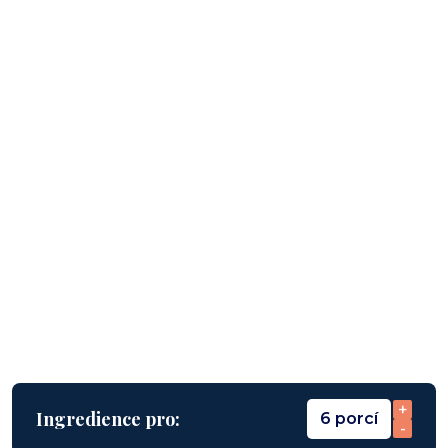
+
Ingredience pro:
6 porcí
-