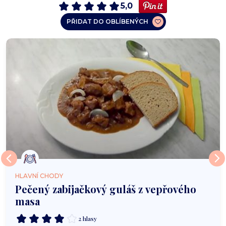
5,0
PŘIDAT DO OBLÍBENÝCH
HLAVNÍ CHODY
Pečený zabijačkový guláš z vepřového
masa
2 hlasy