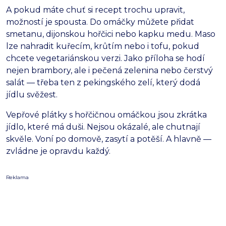
A pokud máte chuť si recept trochu upravit,
možností je spousta. Do omáčky můžete přidat
smetanu, dijonskou hořčici nebo kapku medu. Maso
lze nahradit kuřecím, krůtím nebo i tofu, pokud
chcete vegetariánskou verzi. Jako příloha se hodí
nejen brambory, ale i pečená zelenina nebo čerstvý
salát — třeba ten z pekingského zelí, který dodá
jídlu svěžest.
Vepřové plátky s hořčičnou omáčkou jsou zkrátka
jídlo, které má duši. Nejsou okázalé, ale chutnají
skvěle. Voní po domově, zasytí a potěší. A hlavně —
zvládne je opravdu každý.
Reklama