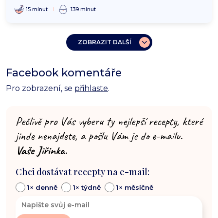
15 minut
139 minut
ZOBRAZIT DALŠÍ
Facebook komentáře
Pro zobrazení, se
přihlaste
.
Pečlivě pro Vás vyberu ty nejlepší recepty, které
jinde nenajdete, a pošlu Vám je do e-mailu.
Vaše Jiřinka.
Chci dostávat recepty na e-mail:
1× denně
1× týdně
1× měsíčně