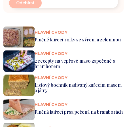
HLAVNÍ CHODY
Plněné kuřecí rolky se sýrem a zeleninou
HLAVNÍ CHODY
2 recepty na vepřové maso zapečené s
bramborem
HLAVNÍ CHODY
Listový bochník nadívaný kuřecím masem
a játry
HLAVNÍ CHODY
Plněná kuřecí prsa pečená na bramborách