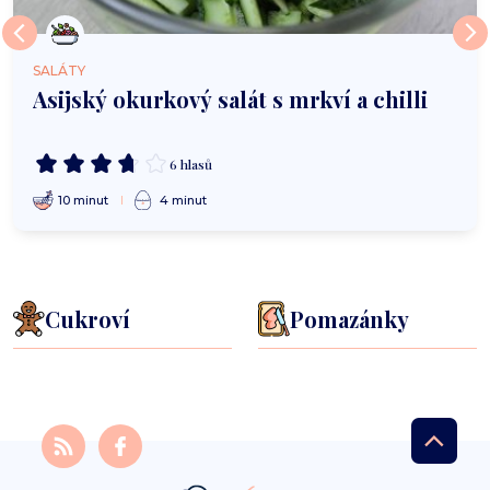
SALÁTY
Asijský okurkový salát s mrkví a chilli
6 hlasů
10 minut
4 minut
Cukroví
Pomazánky