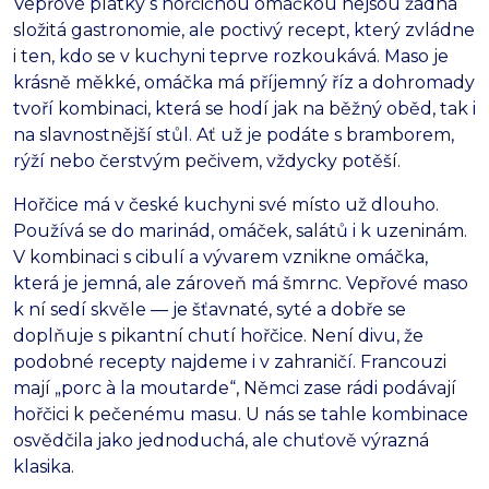
Vepřové plátky s hořčičnou omáčkou nejsou žádná
složitá gastronomie, ale poctivý recept, který zvládne
i ten, kdo se v kuchyni teprve rozkoukává. Maso je
krásně měkké, omáčka má příjemný říz a dohromady
tvoří kombinaci, která se hodí jak na běžný oběd, tak i
na slavnostnější stůl. Ať už je podáte s bramborem,
rýží nebo čerstvým pečivem, vždycky potěší.
Hořčice má v české kuchyni své místo už dlouho.
Používá se do marinád, omáček, salátů i k uzeninám.
V kombinaci s cibulí a vývarem vznikne omáčka,
která je jemná, ale zároveň má šmrnc. Vepřové maso
k ní sedí skvěle — je šťavnaté, syté a dobře se
doplňuje s pikantní chutí hořčice. Není divu, že
podobné recepty najdeme i v zahraničí. Francouzi
mají „porc à la moutarde“, Němci zase rádi podávají
hořčici k pečenému masu. U nás se tahle kombinace
osvědčila jako jednoduchá, ale chuťově výrazná
klasika.