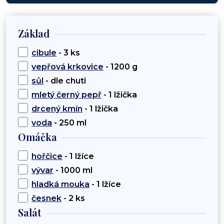
Základ
cibule
- 3 ks
vepřová krkovice
- 1200 g
sůl
- dle chuti
mletý černý pepř
- 1 lžička
drcený kmín
- 1 lžička
voda
- 250 ml
Omáčka
hořčice
- 1 lžíce
vývar
- 1000 ml
hladká mouka
- 1 lžíce
česnek
- 2 ks
Salát