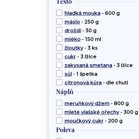
Těsto
hladká mouka
- 600 g
máslo
- 250 g
droždí
- 30 g
mléko
- 150 ml
žloutky
- 3 ks
cukr
- 3 lžíce
zakysaná smetana
- 3 lžíce
sůl
- 1 špetka
citronová kůra
- dle chuti
Náplň
meruňkový džem
- 800 g
mleté vlašské ořechy
- 300 g
moučkový cukr
- 200 g
Poleva