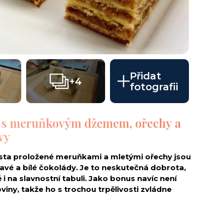
Přidat
+4
fotografii
o s meruňkovým džemem, ořechy a
vy
těsta proložené meruňkami a mletými ořechy jsou
é a bílé čokolády. Je to neskutečná dobrota,
i na slavnostní tabuli. Jako bonus navíc není
roviny, takže ho s trochou trpělivosti zvládne