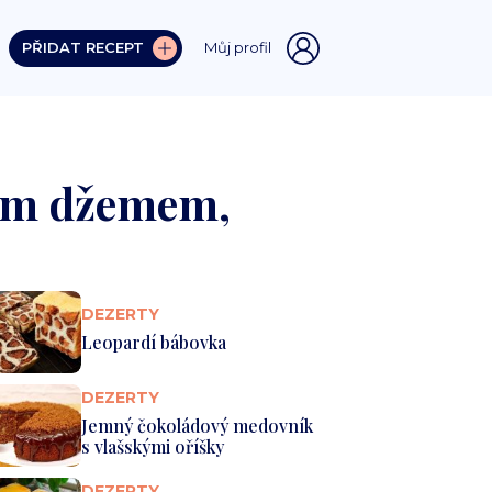
PŘIDAT RECEPT
Můj profil
vým džemem,
DEZERTY
Leopardí bábovka
DEZERTY
Jemný čokoládový medovník
s vlašskými oříšky
DEZERTY