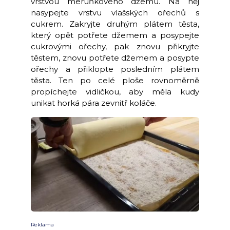
vrstvou meruňkového džemu. Na něj
nasypejte vrstvu vlašských ořechů s
cukrem. Zakryjte druhým plátem těsta,
který opět potřete džemem a posypejte
cukrovými ořechy, pak znovu přikryjte
těstem, znovu potřete džemem a posypte
ořechy a přiklopte posledním plátem
těsta. Ten po celé ploše rovnoměrně
propíchejte vidličkou, aby měla kudy
unikat horká pára zevnitř koláče.
Reklama