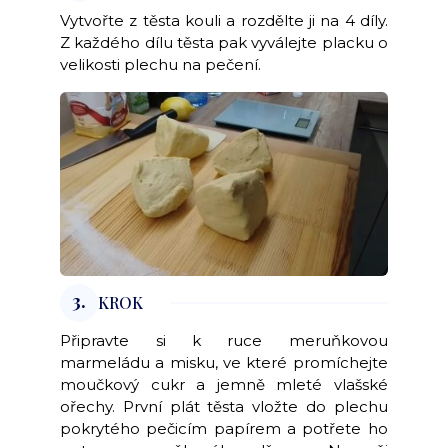
Vytvořte z těsta kouli a rozdělte ji na 4 díly.
Z každého dílu těsta pak vyválejte placku o
velikosti plechu na pečení.
3.
KROK
Připravte si k ruce meruňkovou
marmeládu a misku, ve které promíchejte
moučkový cukr a jemně mleté vlašské
ořechy. První plát těsta vložte do plechu
pokrytého pečicím papírem a potřete ho