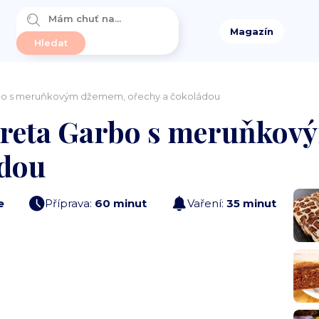
Magazín
rbo s meruňkovým džemem, ořechy a čokoládou
Greta Garbo s meruňko
ádou
e
Příprava:
60 minut
Vaření:
35 minut