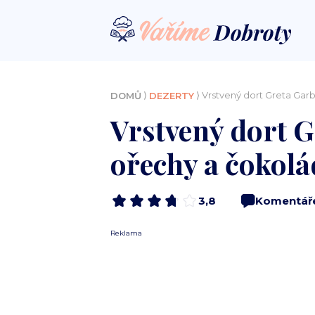
⟩
⟩ Vrstvený dort Greta Ga
DOMŮ
DEZERTY
Vrstvený dort 
ořechy a čokol
3,8
Komentář
Reklama