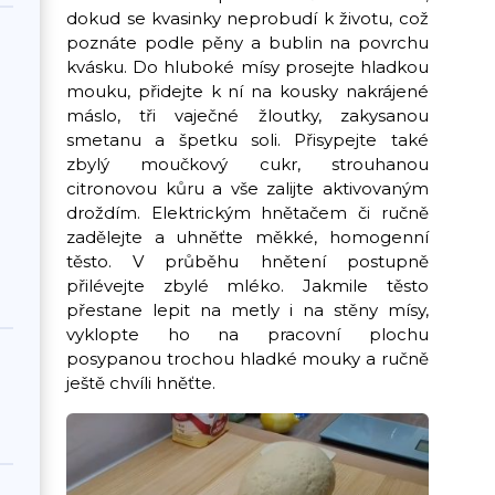
dokud se kvasinky neprobudí k životu, což
poznáte podle pěny a bublin na povrchu
kvásku. Do hluboké mísy prosejte hladkou
mouku, přidejte k ní na kousky nakrájené
máslo, tři vaječné žloutky, zakysanou
smetanu a špetku soli. Přisypejte také
zbylý moučkový cukr, strouhanou
citronovou kůru a vše zalijte aktivovaným
droždím. Elektrickým hnětačem či ručně
zadělejte a uhněťte měkké, homogenní
těsto. V průběhu hnětení postupně
přilévejte zbylé mléko. Jakmile těsto
přestane lepit na metly i na stěny mísy,
vyklopte ho na pracovní plochu
posypanou trochou hladké mouky a ručně
ještě chvíli hněťte.