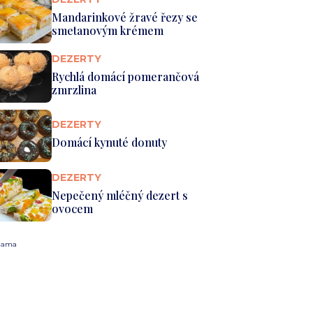
Mandarinkové žravé řezy se
smetanovým krémem
DEZERTY
Rychlá domácí pomerančová
zmrzlina
DEZERTY
Domácí kynuté donuty
DEZERTY
Nepečený mléčný dezert s
ovocem
lama