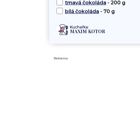
tmavá čokoláda
- 200 g
bílá čokoláda
- 70 g
Kuchařka:
MAXIM KOTOR
Reklama