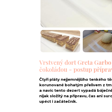
Vrstvený dort Greta Garb
čokoládou - postup přípra
Čtyři pláty nejjemnějšího tenkého 
korunované bohatým přelivem z tmav
a navíc tento dezert vypadá báječně 
nijak složitý na přípravu, čas ani su
upéct i začátečník.