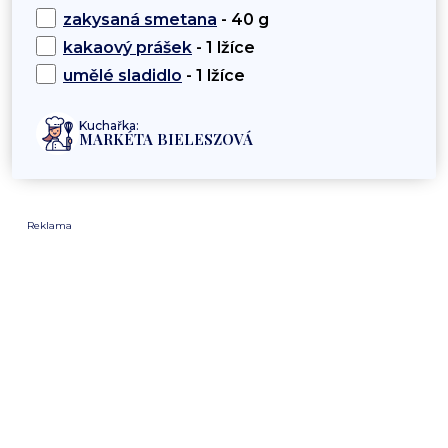
zakysaná smetana
- 40 g
kakaový prášek
- 1 lžíce
umělé sladidlo
- 1 lžíce
Kuchařka:
MARKÉTA BIELESZOVÁ
Reklama