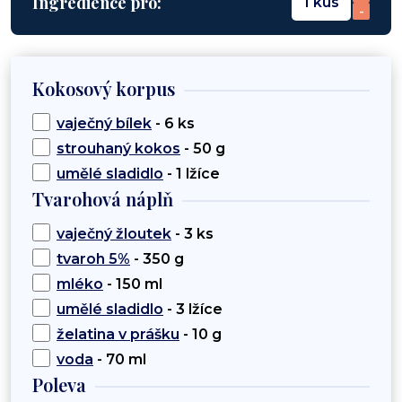
Ingredience pro:
1 kus
-
Kokosový korpus
vaječný bílek
- 6 ks
strouhaný kokos
- 50 g
umělé sladidlo
- 1 lžíce
Tvarohová náplň
vaječný žloutek
- 3 ks
tvaroh 5%
- 350 g
mléko
- 150 ml
umělé sladidlo
- 3 lžíce
želatina v prášku
- 10 g
voda
- 70 ml
Poleva