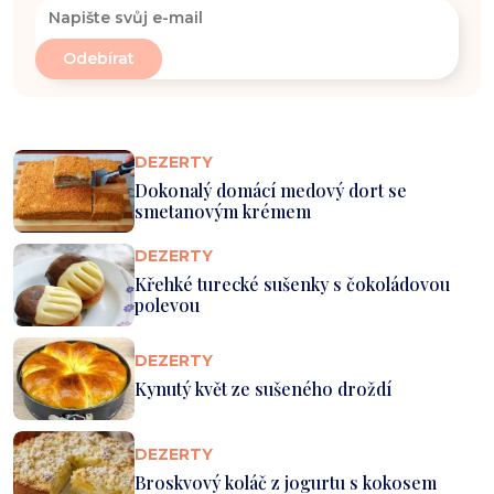
DEZERTY
Dokonalý domácí medový dort se
smetanovým krémem
DEZERTY
Křehké turecké sušenky s čokoládovou
polevou
DEZERTY
Kynutý květ ze sušeného droždí
DEZERTY
Broskvový koláč z jogurtu s kokosem