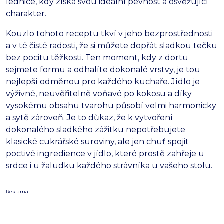
lednice, kdy získá svou ideální pevnost a osvěžující
charakter.
Kouzlo tohoto receptu tkví v jeho bezprostřednosti
a v té čisté radosti, že si můžete dopřát sladkou tečku
bez pocitu těžkosti. Ten moment, kdy z dortu
sejmete formu a odhalíte dokonalé vrstvy, je tou
nejlepší odměnou pro každého kuchaře. Jídlo je
výživné, neuvěřitelně voňavé po kokosu a díky
vysokému obsahu tvarohu působí velmi harmonicky
a sytě zároveň. Je to důkaz, že k vytvoření
dokonalého sladkého zážitku nepotřebujete
klasické cukrářské suroviny, ale jen chuť spojit
poctivé ingredience v jídlo, které prostě zahřeje u
srdce i u žaludku každého strávníka u vašeho stolu.
Reklama