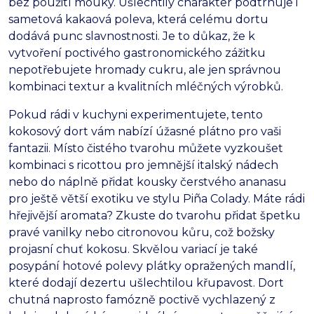
bez použití mouky. Ušlechtilý charakter podtrhuje i
sametová kakaová poleva, která celému dortu
dodává punc slavnostnosti. Je to důkaz, že k
vytvoření poctivého gastronomického zážitku
nepotřebujete hromady cukru, ale jen správnou
kombinaci textur a kvalitních mléčných výrobků.
Pokud rádi v kuchyni experimentujete, tento
kokosový dort vám nabízí úžasné plátno pro vaši
fantazii. Místo čistého tvarohu můžete vyzkoušet
kombinaci s ricottou pro jemnější italský nádech
nebo do náplně přidat kousky čerstvého ananasu
pro ještě větší exotiku ve stylu Piña Colady. Máte rádi
hřejivější aromata? Zkuste do tvarohu přidat špetku
pravé vanilky nebo citronovou kůru, což božsky
projasní chuť kokosu. Skvělou variací je také
posypání hotové polevy plátky opražených mandlí,
které dodají dezertu ušlechtilou křupavost. Dort
chutná naprosto famózně poctivě vychlazený z