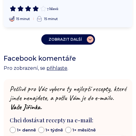
7 hlasů
15 minut
15 minut
ZOBRAZIT DALŠÍ
Facebook komentáře
Pro zobrazení, se
přihlaste
.
Pečlivě pro Vás vyberu ty nejlepší recepty, které
jinde nenajdete, a pošlu Vám je do e-mailu.
Vaše Jiřinka.
Chci dostávat recepty na e-mail:
1× denně
1× týdně
1× měsíčně