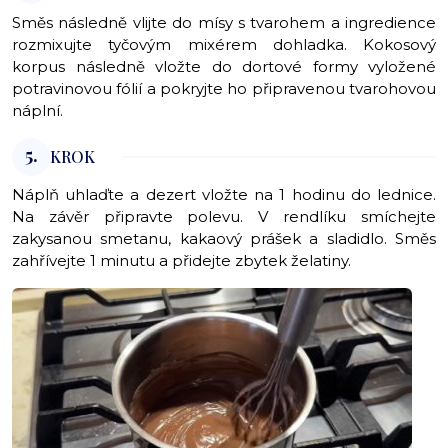
Směs následně vlijte do mísy s tvarohem a ingredience
rozmixujte tyčovým mixérem dohladka. Kokosový
korpus následně vložte do dortové formy vyložené
potravinovou fólií a pokryjte ho připravenou tvarohovou
náplní.
5.
KROK
Náplň uhlaďte a dezert vložte na 1 hodinu do lednice.
Na závěr připravte polevu. V rendlíku smíchejte
zakysanou smetanu, kakaový prášek a sladidlo. Směs
zahřívejte 1 minutu a přidejte zbytek želatiny.