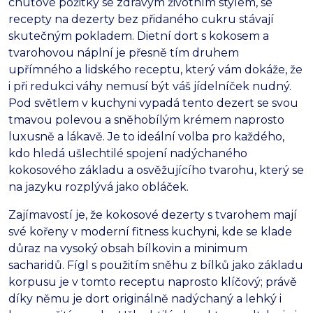
chuťové požitky se zdravým životním stylem, se
recepty na dezerty bez přidaného cukru stávají
skutečným pokladem. Dietní dort s kokosem a
tvarohovou náplní je přesně tím druhem
upřímného a lidského receptu, který vám dokáže, že
i při redukci váhy nemusí být váš jídelníček nudný.
Pod světlem v kuchyni vypadá tento dezert se svou
tmavou polevou a sněhobílým krémem naprosto
luxusně a lákavě. Je to ideální volba pro každého,
kdo hledá ušlechtilé spojení nadýchaného
kokosového základu a osvěžujícího tvarohu, který se
na jazyku rozplývá jako obláček.
Zajímavostí je, že kokosové dezerty s tvarohem mají
své kořeny v moderní fitness kuchyni, kde se klade
důraz na vysoký obsah bílkovin a minimum
sacharidů. Fígl s použitím sněhu z bílků jako základu
korpusu je v tomto receptu naprosto klíčový; právě
díky němu je dort originálně nadýchaný a lehký i