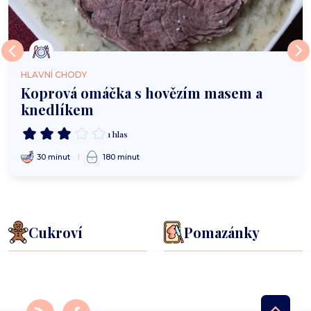
HLAVNÍ CHODY
Koprová omáčka s hovězím masem a
knedlíkem
1 hlas
30 minut
180 minut
Cukroví
Pomazánky