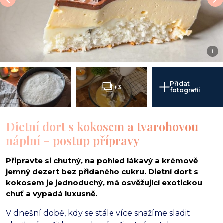
i
Přidat
+3
fotografii
Dietní dort s kokosem a tvarohovou
náplní - postup přípravy
Připravte si chutný, na pohled lákavý a krémově
jemný dezert bez přidaného cukru. Dietní dort s
kokosem je jednoduchý, má osvěžující exotickou
chuť a vypadá luxusně.
V dnešní době, kdy se stále více snažíme sladit