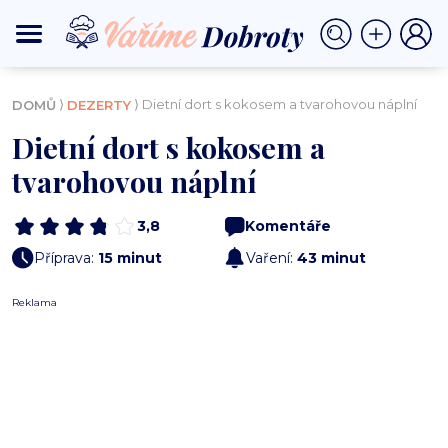
⟩
⟩ Dietní dort s kokosem a tvarohovou náplní
DOMŮ
DEZERTY
Dietní dort s kokosem a
tvarohovou náplní
3,8
Komentáře
Příprava:
15 minut
Vaření:
43 minut
Reklama