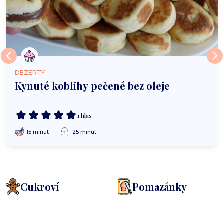
DEZERTY
Kynuté koblihy pečené bez oleje
1 hlas
15 minut
25 minut
Cukroví
Pomazánky