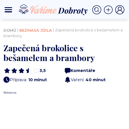
⟩
⟩ Zapečená brokolice s bešamelem a
DOMŮ
BEZMASÁ JÍDLA
brambory
Zapečená brokolice s
bešamelem a brambory
3,5
Komentáře
Příprava:
10 minut
Vaření:
40 minut
Reklama