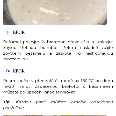
5.
KROK
Bešamel pokryjte ⅔ brambor, brokolicí a tu zakryjte
zbylou třetinou brambor. Pokrm následně zalijte
zbytkem bešamelu a zasypte ho nastrouhanou
mozzarellou.
6.
KROK
Pokrm pečte v předehřáté troubě na 180 °C po dobu
15–20 minut. Zapečenou brokolici s bešamelem
můžete po upečení ihned servírovat.
Tip:
Každou porci můžete ozdobit nasekanou
petrželkou.