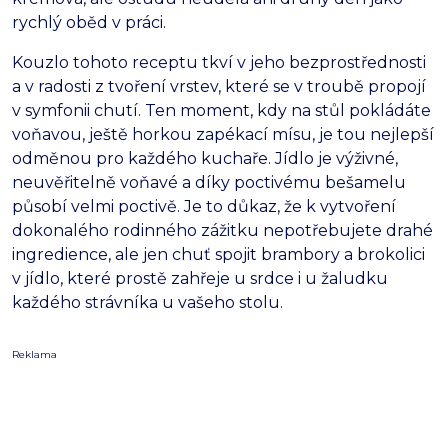
rychlý oběd v práci.
Kouzlo tohoto receptu tkví v jeho bezprostřednosti
a v radosti z tvoření vrstev,
které se v troubě propojí
v symfonii chutí.
Ten moment,
kdy na stůl pokládáte
voňavou,
ještě horkou zapékací mísu,
je tou nejlepší
odměnou pro každého kuchaře.
Jídlo je výživné,
neuvěřitelně voňavé a díky poctivému bešamelu
působí velmi poctivě.
Je to důkaz,
že k vytvoření
dokonalého rodinného zážitku nepotřebujete drahé
ingredience,
ale jen chuť spojit brambory a brokolici
v jídlo,
které prostě zahřeje u srdce i u žaludku
každého strávníka u vašeho stolu.
Reklama