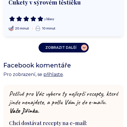
Cukety v sýrovém těstíčku
2 hlasy
20 minut
10 minut
ZOBRAZIT DALŠÍ
Facebook komentáře
Pro zobrazení, se
přihlaste
.
Pečlivě pro Vás vyberu ty nejlepší recepty, které
jinde nenajdete, a pošlu Vám je do e-mailu.
Vaše Jiřinka.
Chci dostávat recepty na e-mail: