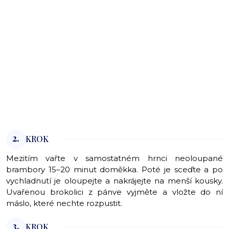
2.
KROK
Mezitím vařte v samostatném hrnci neoloupané
brambory 15–20 minut doměkka. Poté je sceďte a po
vychladnutí je oloupejte a nakrájejte na menší kousky.
Uvařenou brokolici z pánve vyjměte a vložte do ní
máslo, které nechte rozpustit.
3.
KROK