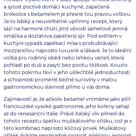
a sytost poctivé domácí kuchyně,
zapečená
brokolice s bešamelem je přesně tou pravou volbou.
Je to lidský a neuvěřitelně upřímný recept,
který
sází na harmonii chutí,
jimž vévodí sametově jemná
omáčka a dozlatova zapečený sýr.
Pod světlem v
kuchyni vypadá zapékací mísa s probublávající
mozzarellou naprosto luxusně a lákavě.
Je to ideální
volba pro rodinný oběd nebo lehkou večeři,
která
pohladí po duši a zasytí bez pocitu těžkosti.
Kouzlo
tohoto pokrmu tkví v jeho ušlechtilé jednoduchosti
a schopnosti proměnit běžné suroviny v malou
gastronomickou slavnost přímo u vás doma.
Zajímavostí je,
že ačkoliv bešamel vnímáme jako pilíř
francouzské vysoké gastronomie,
jeho kořeny sahají
až do renesanční Itálie.
Právě italský vliv přinesl do
tohoto receptu špetku muškátového oříšku,
což je v
této kombinaci naprosto klíčový prvek.
Muškátový
oříšek dokáže nenápadně propojit mléčnou jemnost