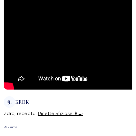
9.
KROK
Zdroj receptu:
Ricette Sfiziose 👩‍🍳
Reklama