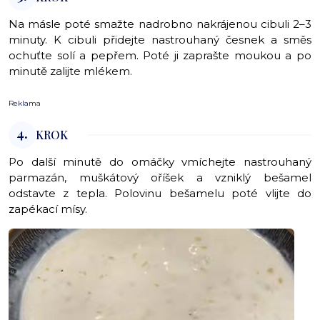
Na másle poté smažte nadrobno nakrájenou cibuli 2–3
minuty. K cibuli přidejte nastrouhaný česnek a směs
ochuťte solí a pepřem. Poté ji zaprašte moukou a po
minutě zalijte mlékem.
Reklama
4.
KROK
Po další minutě do omáčky vmíchejte nastrouhaný
parmazán, muškátový oříšek a vzniklý bešamel
odstavte z tepla. Polovinu bešamelu poté vlijte do
zapékací mísy.