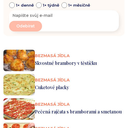
1× denně
1× týdně
1× měsíčně
BEZMASÁ JÍDLA
Skvostné brambory v těstíčku
BEZMASÁ JÍDLA
Cuketové placky
BEZMASÁ JÍDLA
Pečená rajčata s bramborami a smetanou