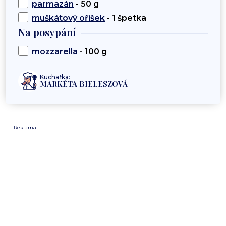
parmazán
- 50 g
muškátový oříšek
- 1 špetka
Na posypání
mozzarella
- 100 g
Kuchařka:
MARKÉTA BIELESZOVÁ
Reklama