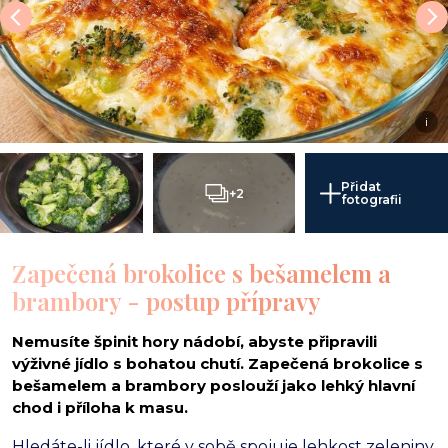
i
Přidat
+2
fotografii
Zapečená brokolice s bešamelem a
brambory - postup přípravy
Nemusíte špinit hory nádobí, abyste připravili
výživné jídlo s bohatou chutí. Zapečená brokolice s
bešamelem a brambory poslouží jako lehký hlavní
chod i příloha k masu.
Hledáte-li jídlo,
které v sobě spojuje lehkost zeleniny