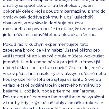
omáčky se specifickou chutí brokolice v jeden
dokonalý celek.
Fígl s použitím parmazánu přímo do
omáčky pak dodává pokrmu hlubší,
ušlechtilý
charakter,
který skvěle doplňuje pružnou
mozzarellu na povrchu.
Je to důkaz,
že i zeleninové
jídlo může mít neuvěřitelnou hloubku a šmrnc.
Pokud rádi v kuchyni experimentujete,
tato
zapečená brokolice vám nabízí úžasné plátno pro
vaši fantazii.
Místo klasické cibule můžete vyzkoušet
jemnější šalotku nebo pórek pro ještě krémovější
nádech.
Máte rádi texturu navíc?
Zkuste do jedné z
vrstev přidat hrst nasekaných vlašských ořechů nebo
kousky uzeného tofu pro sytější variantu.
Skvělou
variací je také přidání trošky čerstvého tymiánu do
bešamelu,
což jídlu dodá příjemně lesní aroma.
Pokrm chutná naprosto famózně ihned po vytažení
z trouby,
kdy je sýr krásně táhlý a omáčka dokonale
krémová,
ale ostudu neudělá ani druhý den jako