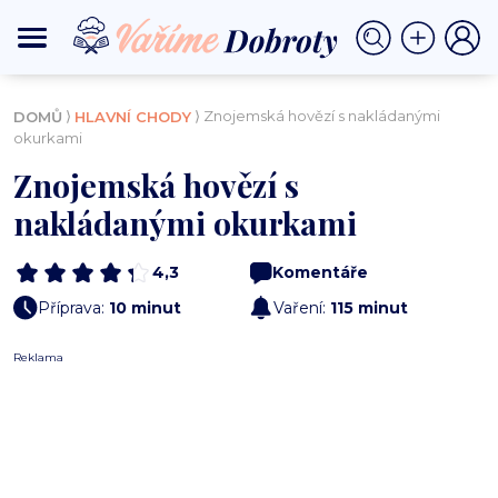
⟩
⟩ Znojemská hovězí s nakládanými
DOMŮ
HLAVNÍ CHODY
okurkami
Znojemská hovězí s
nakládanými okurkami
4,3
Komentáře
Příprava:
10 minut
Vaření:
115 minut
Reklama