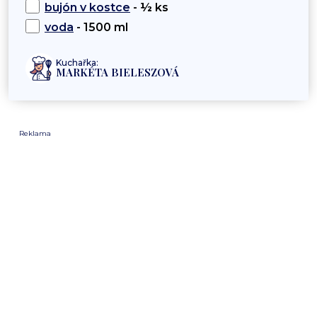
bujón v kostce
- ½ ks
voda
- 1500 ml
Kuchařka:
MARKÉTA BIELESZOVÁ
Reklama