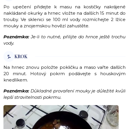
Po upečení přidejte k masu na kostičky nakrájené
nakládané okurky a hrnec vložte na dalších 15 minut do
trouby. Ve sklenici se 100 ml vody rozmíchejte 2 lžíce
mouky a znojemskou hovězí zahustěte.
Poznámka:
Je-li to nutné, přilijte do hrnce ještě trochu
vody.
5.
KROK
Na hrnec znovu položte pokličku a maso vařte dalších
20 minut. Hotový pokrm podávejte s houskovým
knedlíkem.
Poznámka:
Důkladné provaření mouky je důležité kvůli
lepší stravitelnosti pokrmu.