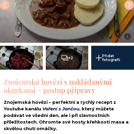
i
Přidat
+2
fotografii
Znojemská hovězí s nakládanými
okurkami - postup přípravy
Znojemská hovězí – perfektní a rychlý recept z
Youtube kanálu
Vaření s Jančou
, který můžete
podávat ve všední den, ale i při slavnostních
příležitostech. Ohromte své hosty křehkostí masa a
skvělou chutí omáčky.