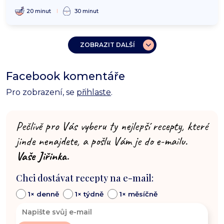
20 minut
30 minut
ZOBRAZIT DALŠÍ
Facebook komentáře
Pro zobrazení, se
přihlaste
.
Pečlivě pro Vás vyberu ty nejlepší recepty, které
jinde nenajdete, a pošlu Vám je do e-mailu.
Vaše Jiřinka.
Chci dostávat recepty na e-mail:
1× denně
1× týdně
1× měsíčně