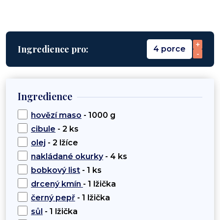
+
Ingredience pro:
4 porce
-
Ingredience
hovězí maso
- 1000 g
cibule
- 2 ks
olej
- 2 lžíce
nakládané okurky
- 4 ks
bobkový list
- 1 ks
drcený kmín
- 1 lžička
černý pepř
- 1 lžička
sůl
- 1 lžička