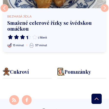
BEZMASÁ JÍDLA
Smažené celerové řízky se švédskou
omáčkou
5 hlasů
15 minut
57 minut
Cukroví
Pomazánky