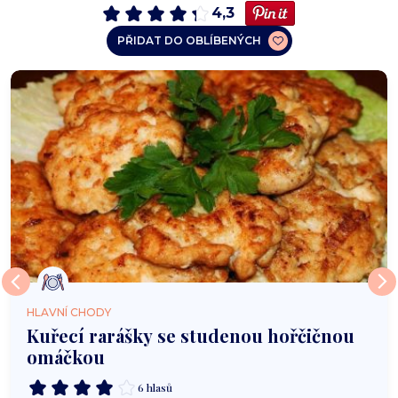
4,3
PŘIDAT DO OBLÍBENÝCH
HLAVNÍ CHODY
Kuřecí rarášky se studenou hořčičnou
omáčkou
6 hlasů