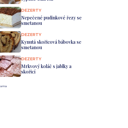
DEZERTY
Nepečené pudinkové řezy se
smetanou
DEZERTY
Kynutá skořicová bábovka se
smetanou
DEZERTY
Mrkvový koláč s jablky a
skořicí
lama