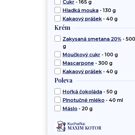
Cukr
- 165 g
Hladká mouka
- 130 g
Kakaový prášek
- 40 g
Krém
Zakysaná smetana 20%
- 50
g
Moučkový cukr
- 100 g
Mascarpone
- 300 g
Kakaový prášek
- 40 g
Poleva
Hořká čokoláda
- 50 g
Plnotučné mléko
- 40 ml
Máslo
- 20 g
Kuchařka:
MAXIM KOTOR