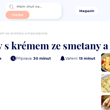
Magazín
mem ze smetany a mascarpone
y s krémem ze smetany 
e
Příprava:
30 minut
Vaření:
15 minut