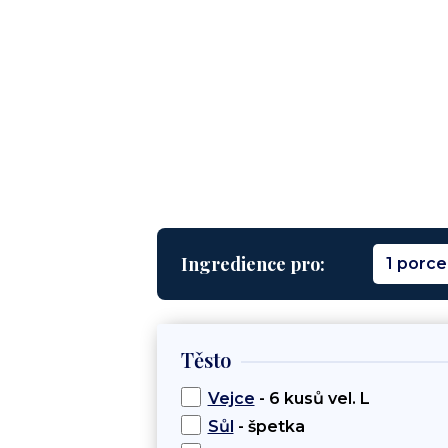
Ingredience pro:
1 porce
Těsto
Vejce
- 6 kusů vel. L
Sůl
- špetka