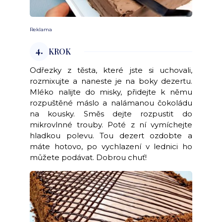
Reklama
4.
KROK
Odřezky z těsta, které jste si uchovali,
rozmixujte a naneste je na boky dezertu.
Mléko nalijte do misky, přidejte k němu
rozpuštěné máslo a nalámanou čokoládu
na kousky. Směs dejte rozpustit do
mikrovlnné trouby. Poté z ní vymíchejte
hladkou polevu. Tou dezert ozdobte a
máte hotovo, po vychlazení v lednici ho
můžete podávat. Dobrou chuť!