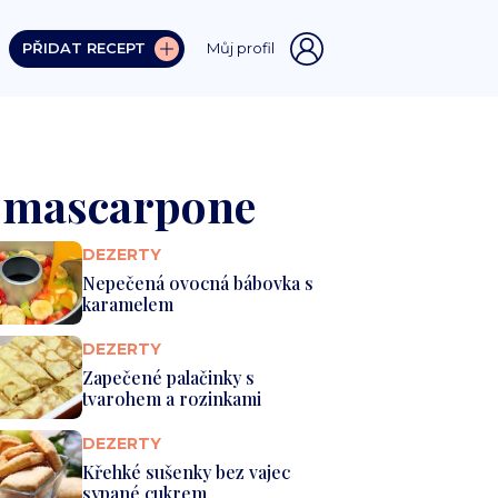
PŘIDAT RECEPT
Můj profil
a mascarpone
DEZERTY
Nepečená ovocná bábovka s
karamelem
DEZERTY
Zapečené palačinky s
tvarohem a rozinkami
DEZERTY
Křehké sušenky bez vajec
sypané cukrem