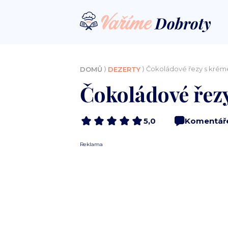
⟩
⟩ Čokoládové řezy s kré
DOMŮ
DEZERTY
Čokoládové řez
5,0
Komentář
Reklama