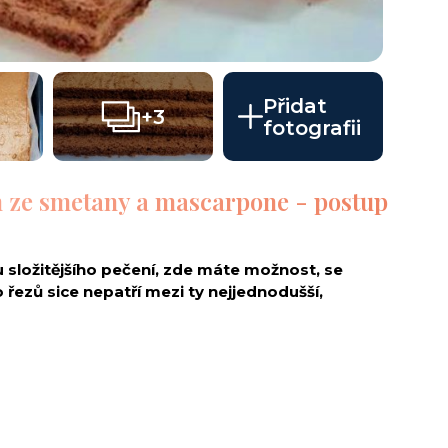
Přidat
+3
fotografii
 ze smetany a mascarpone - postup
 složitějšího pečení, zde máte možnost, se
 řezů sice nepatří mezi ty nejjednodušší,