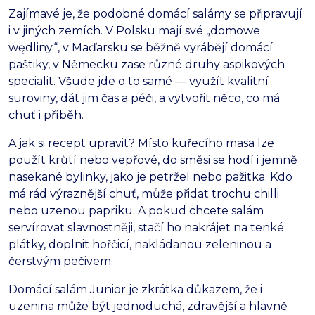
Zajímavé je, že podobné domácí salámy se připravují
i v jiných zemích. V Polsku mají své „domowe
wędliny“, v Maďarsku se běžně vyrábějí domácí
paštiky, v Německu zase různé druhy aspikových
specialit. Všude jde o to samé — využít kvalitní
suroviny, dát jim čas a péči, a vytvořit něco, co má
chuť i příběh.
A jak si recept upravit? Místo kuřecího masa lze
použít krůtí nebo vepřové, do směsi se hodí i jemně
nasekané bylinky, jako je petržel nebo pažitka. Kdo
má rád výraznější chuť, může přidat trochu chilli
nebo uzenou papriku. A pokud chcete salám
servírovat slavnostněji, stačí ho nakrájet na tenké
plátky, doplnit hořčicí, nakládanou zeleninou a
čerstvým pečivem.
Domácí salám Junior je zkrátka důkazem, že i
uzenina může být jednoduchá, zdravější a hlavně