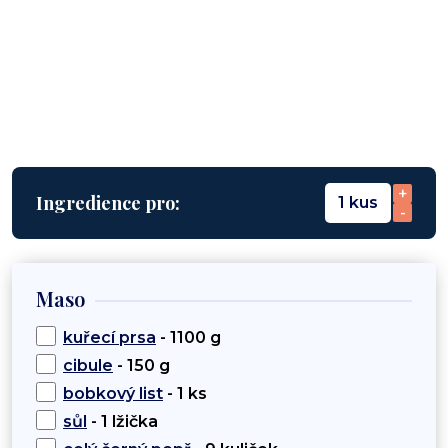
+
Ingredience pro:
1 kus
-
Maso
kuřecí prsa
- 1100 g
cibule
- 150 g
bobkový list
- 1 ks
sůl
- 1 lžička