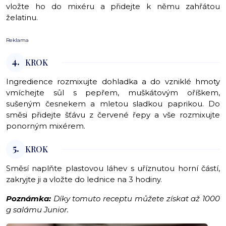
vložte ho do mixéru a přidejte k němu zahřátou
želatinu.
Reklama
4.
KROK
Ingredience rozmixujte dohladka a do vzniklé hmoty
vmíchejte sůl s pepřem, muškátovým oříškem,
sušeným česnekem a mletou sladkou paprikou. Do
směsi přidejte šťávu z červené řepy a vše rozmixujte
ponorným mixérem.
5.
KROK
Směsí naplňte plastovou láhev s uříznutou horní částí,
zakryjte ji a vložte do lednice na 3 hodiny.
Poznámka:
Díky tomuto receptu můžete získat až 1000
g salámu Junior.