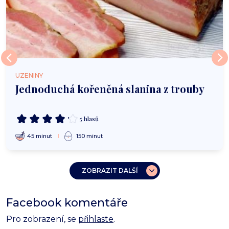
UZENINY
Jednoduchá kořeněná slanina z trouby
5 hlasů
45 minut
150 minut
ZOBRAZIT DALŠÍ
Facebook komentáře
Pro zobrazení, se
přihlaste
.