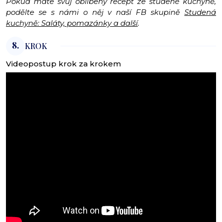
Pokud máte svůj oblíbený recept ze studené kuchyně,
podělte se s námi o něj v naší FB skupině
Studená
kuchyně: Saláty, pomazánky a další
.
8.
KROK
Videopostup krok za krokem