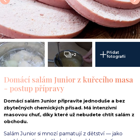
i
Přidat
+2
fotografii
Domácí salám Junior z kuřecího masa
- postup přípravy
Domácí salám Junior připravíte jednoduše a bez
zbytečných chemických přísad. Má intenzivní
masovou chuť, díky které už nebudete chtít salám z
obchodu.
Salám Junior si mnozí pamatují z dětství — jako