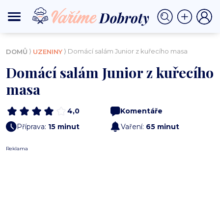
⟩
⟩ Domácí salám Junior z kuřecího masa
DOMŮ
UZENINY
Domácí salám Junior z kuřecího
masa
4,0
Komentáře
Příprava:
15 minut
Vaření:
65 minut
Reklama