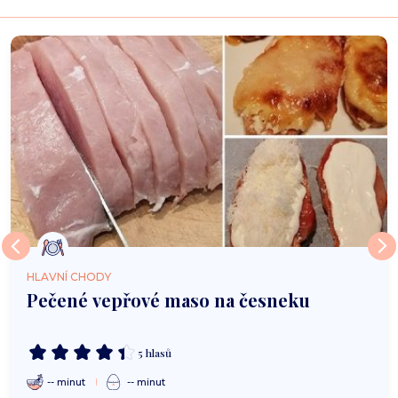
HLAVNÍ CHODY
Pečené vepřové maso na česneku
5 hlasů
-- minut
-- minut