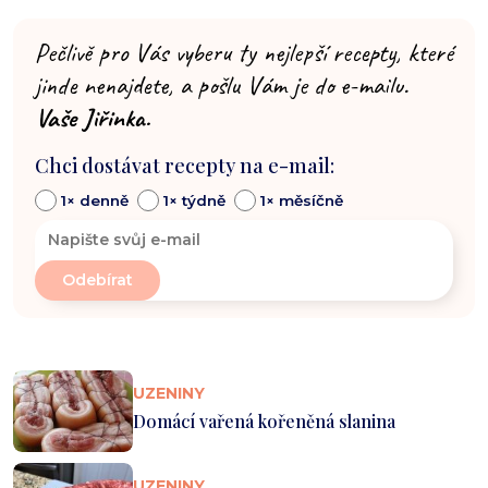
Pečlivě pro Vás vyberu ty nejlepší recepty, které
jinde nenajdete, a pošlu Vám je do e-mailu.
Vaše Jiřinka.
Chci dostávat recepty na e-mail:
1× denně
1× týdně
1× měsíčně
UZENINY
Domácí vařená kořeněná slanina
UZENINY