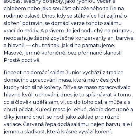
součást svačiny do školy, jako rychlou večeři s
chlebem nebo jako součást obloženého talíře na
rodinné oslavě. Dnes, kdy se stále více lidí zajímá o
složení potravin, se domácí verze tohoto salámu
vrací do módy. A právem. Je jednoduchý na přípravu,
neobsahuje žádné zbytečné konzervanty ani barviva,
a hlavně — chutná tak, jak si ho pamatujeme.
Masově, jemně kořeněně, bez přehnané slanosti.
Prostě poctivě.
Recept na domácí salám Junior vychází z tradice
domácího zpracování masa, která má v českých
kuchyních silné kořeny. Dříve se maso zpracovávalo
hlavně kvůli uchování, dnes je to spíš návrat k tomu,
co si člověk udělá sám, ví, co do toho dal, a může si s
chutí přidat. Kuřecí maso je lehké, dobře dostupné a
díky jemné chuti se hodí jako základ pro různé
variace. Červená řepa dodá salámu nejen barvu, ale i
jemnou sladkost, která krásně vyváží koření.