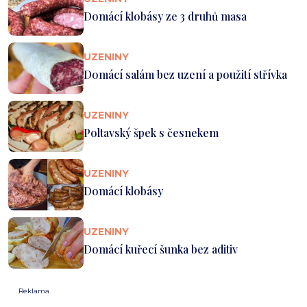
Domácí klobásy ze 3 druhů masa
UZENINY
Domácí salám bez uzení a použití střívka
UZENINY
Poltavský špek s česnekem
UZENINY
Domácí klobásy
UZENINY
Domácí kuřecí šunka bez aditiv
Reklama