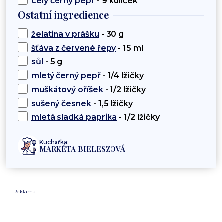
celý černý pepř
- 9 kuliček
Ostatní ingredience
želatina v prášku
- 30 g
šťáva z červené řepy
- 15 ml
sůl
- 5 g
mletý černý pepř
- 1/4 lžičky
muškátový oříšek
- 1/2 lžičky
sušený česnek
- 1,5 lžičky
mletá sladká paprika
- 1/2 lžičky
Kuchařka:
MARKÉTA BIELESZOVÁ
Reklama