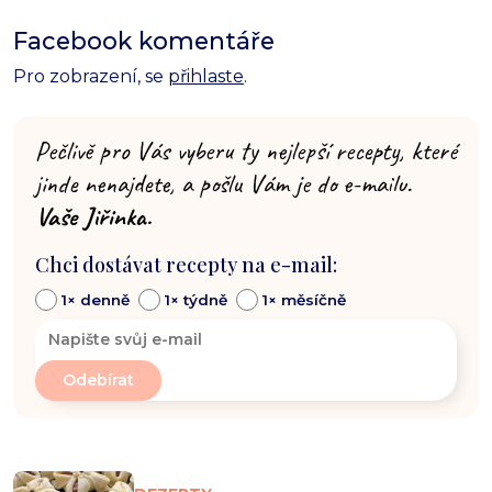
Facebook komentáře
Pro zobrazení, se
přihlaste
.
Pečlivě pro Vás vyberu ty nejlepší recepty, které
jinde nenajdete, a pošlu Vám je do e-mailu.
Vaše Jiřinka.
Chci dostávat recepty na e-mail:
1× denně
1× týdně
1× měsíčně