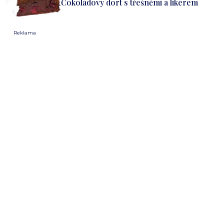
Čokoládový dort s třešněmi a likérem
Reklama