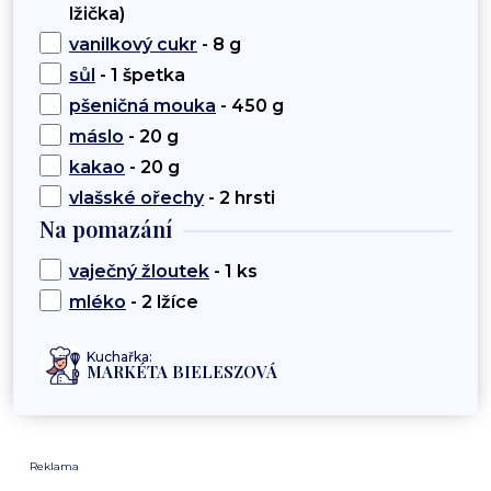
lžička)
vanilkový cukr
- 8 g
sůl
- 1 špetka
pšeničná mouka
- 450 g
máslo
- 20 g
kakao
- 20 g
vlašské ořechy
- 2 hrsti
Na pomazání
vaječný žloutek
- 1 ks
mléko
- 2 lžíce
Kuchařka:
MARKÉTA BIELESZOVÁ
Reklama