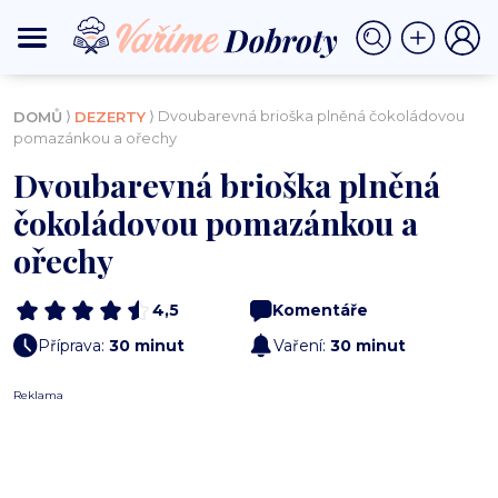
⟩
⟩ Dvoubarevná brioška plněná čokoládovou
DOMŮ
DEZERTY
pomazánkou a ořechy
Dvoubarevná brioška plněná
čokoládovou pomazánkou a
ořechy
4,5
Komentáře
Příprava:
30 minut
Vaření:
30 minut
Reklama