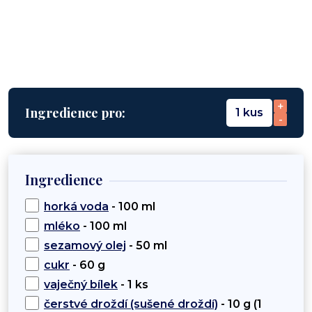
+
Ingredience pro:
1 kus
-
Ingredience
horká voda
- 100 ml
mléko
- 100 ml
sezamový olej
- 50 ml
cukr
- 60 g
vaječný bílek
- 1 ks
čerstvé droždí (sušené droždí)
- 10 g (1