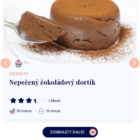
DEZERTY
Nepečený čokoládový dortík
5 hlasů
30 minut
15 minut
ZOBRAZIT DALŠÍ