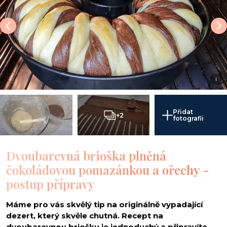
i
Přidat
+2
fotografii
Dvoubarevná brioška plněná
čokoládovou pomazánkou a ořechy -
postup přípravy
Máme pro vás skvělý tip na originálně vypadající
dezert, který skvěle chutná. Recept na
dvoubarevnou briošku je jednoduchý a připravíte