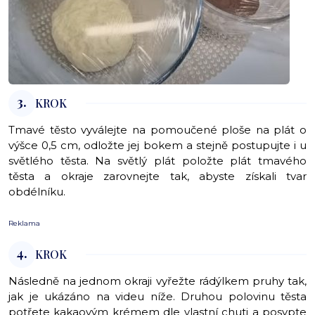
3.
KROK
Tmavé těsto vyválejte na pomoučené ploše na plát o
výšce 0,5 cm, odložte jej bokem a stejně postupujte i u
světlého těsta. Na světlý plát položte plát tmavého
těsta a okraje zarovnejte tak, abyste získali tvar
obdélníku.
Reklama
4.
KROK
Následně na jednom okraji vyřežte rádýlkem pruhy tak,
jak je ukázáno na videu níže. Druhou polovinu těsta
potřete kakaovým krémem dle vlastní chuti a posypte