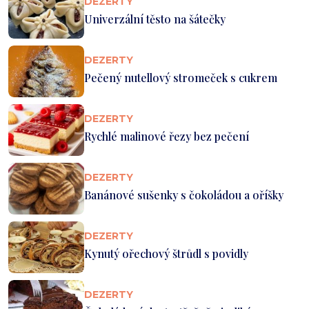
DEZERTY
Univerzální těsto na šátečky
DEZERTY
Pečený nutellový stromeček s cukrem
DEZERTY
Rychlé malinové řezy bez pečení
DEZERTY
Banánové sušenky s čokoládou a oříšky
DEZERTY
Kynutý ořechový štrůdl s povidly
DEZERTY