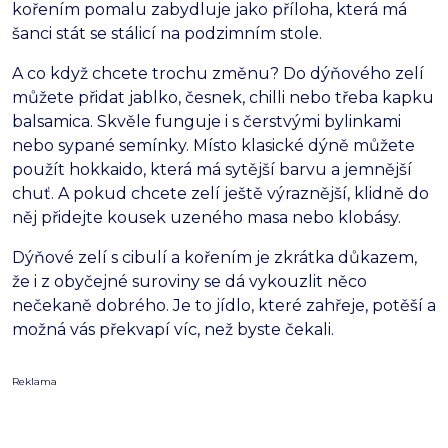
kořením pomalu zabydluje jako příloha, která má
šanci stát se stálicí na podzimním stole.
A co když chcete trochu změnu? Do dýňového zelí
můžete přidat jablko, česnek, chilli nebo třeba kapku
balsamica. Skvěle funguje i s čerstvými bylinkami
nebo sypané semínky. Místo klasické dýně můžete
použít hokkaido, která má sytější barvu a jemnější
chuť. A pokud chcete zelí ještě výraznější, klidně do
něj přidejte kousek uzeného masa nebo klobásy.
Dýňové zelí s cibulí a kořením je zkrátka důkazem,
že i z obyčejné suroviny se dá vykouzlit něco
nečekaně dobrého. Je to jídlo, které zahřeje, potěší a
možná vás překvapí víc, než byste čekali.
Reklama