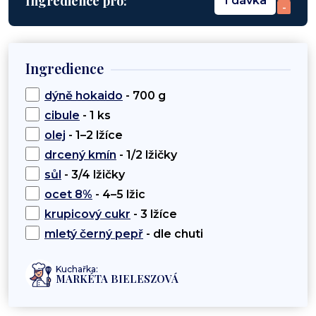
Ingredience pro:
1 dávka
-
Ingredience
dýně hokaido
- 700 g
cibule
- 1 ks
olej
- 1–2 lžíce
drcený kmín
- 1/2 lžičky
sůl
- 3/4 lžičky
ocet 8%
- 4–5 lžic
krupicový cukr
- 3 lžíce
mletý černý pepř
- dle chuti
Kuchařka:
MARKÉTA BIELESZOVÁ