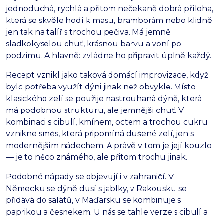
jednoduchá, rychlá a přitom nečekaně dobrá příloha,
která se skvěle hodí k masu, bramborám nebo klidně
jen tak na talíř s trochou pečiva. Má jemně
sladkokyselou chuť, krásnou barvu a voní po
podzimu. A hlavně: zvládne ho připravit úplně každý.
Recept vznikl jako taková domácí improvizace, když
bylo potřeba využít dýni jinak než obvykle. Místo
klasického zelí se použije nastrouhaná dýně, která
má podobnou strukturu, ale jemnější chuť. V
kombinaci s cibulí, kmínem, octem a trochou cukru
vznikne směs, která připomíná dušené zelí, jen s
modernějším nádechem. A právě v tom je její kouzlo
— je to něco známého, ale přitom trochu jinak.
Podobné nápady se objevují i v zahraničí. V
Německu se dýně dusí s jablky, v Rakousku se
přidává do salátů, v Maďarsku se kombinuje s
paprikou a česnekem. U nás se tahle verze s cibulí a