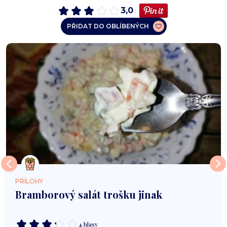
3,0
PŘIDAT DO OBLÍBENÝCH
PŘÍLOHY
Bramborový salát trošku jinak
4 hlasy