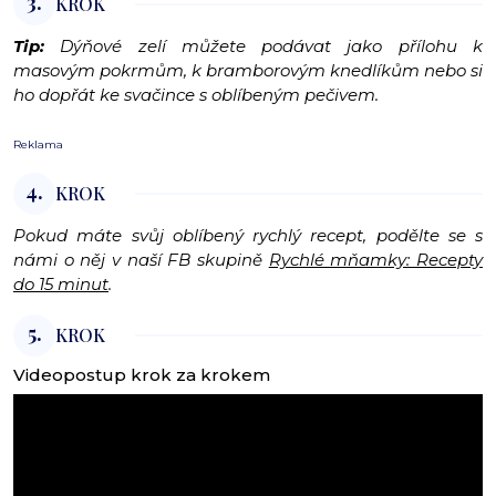
3.
KROK
Tip:
Dýňové zelí můžete podávat jako přílohu k
masovým pokrmům, k bramborovým knedlíkům nebo si
ho dopřát ke svačince s oblíbeným pečivem.
Reklama
4.
KROK
Pokud máte svůj oblíbený rychlý recept, podělte se s
námi o něj v naší FB skupině
Rychlé mňamky: Recepty
do 15 minut
.
5.
KROK
Videopostup krok za krokem