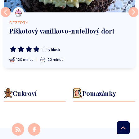
DEZERTY
Piškotový vanilkovo-nutellový dort
5 hlasů
120 minut
20 minut
Cukroví
Pomazánky