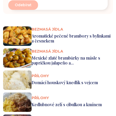
BEZMASÁ JÍDLA
Aromatické pečené brambory s bylinkami
a česnekem
BEZMASÁ JÍDLA
Mexické zlaté brambůrky na másle s
papričkou jalapeño a...
PŘÍLOHY
Domácí houskový knedlík s vejcem
PŘÍLOHY
Kedlubnové zelí s cibulkou a kmínem