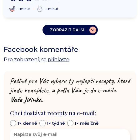
-- minut
-- minut
ZOBRAZIT DALŠÍ
Facebook komentáře
Pro zobrazení, se
přihlaste
.
Pečlivě pro Vás vyberu ty nejlepší recepty, které
jinde nenajdete, a pošlu Vám je do e-mailu.
Vaše Jiřinka.
Chci dostávat recepty na e-mail:
1× denně
1× týdně
1× měsíčně