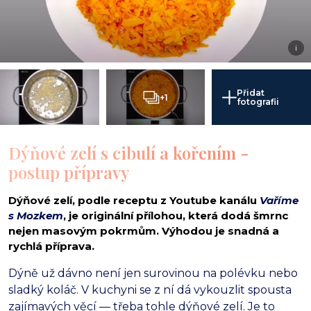
i
Přidat
+1
fotografii
Dýňové zelí s cibulí a kořením -
postup přípravy
Dýňové zelí, podle receptu z Youtube kanálu
Vaříme
s Mozkem
, je originální přílohou, která dodá šmrnc
nejen masovým pokrmům. Výhodou je snadná a
rychlá příprava.
Dýně už dávno není jen surovinou na polévku nebo
sladký koláč. V kuchyni se z ní dá vykouzlit spousta
zajímavých věcí — třeba tohle dýňové zelí. Je to