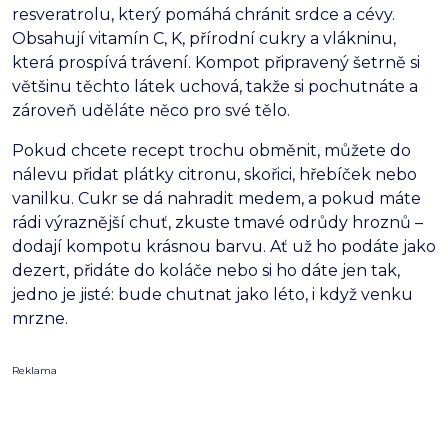
resveratrolu, který pomáhá chránit srdce a cévy.
Obsahují vitamín C, K, přírodní cukry a vlákninu,
která prospívá trávení. Kompot připravený šetrně si
většinu těchto látek uchová, takže si pochutnáte a
zároveň uděláte něco pro své tělo.
Pokud chcete recept trochu obměnit, můžete do
nálevu přidat plátky citronu, skořici, hřebíček nebo
vanilku. Cukr se dá nahradit medem, a pokud máte
rádi výraznější chuť, zkuste tmavé odrůdy hroznů –
dodají kompotu krásnou barvu. Ať už ho podáte jako
dezert, přidáte do koláče nebo si ho dáte jen tak,
jedno je jisté: bude chutnat jako léto, i když venku
mrzne.
Reklama