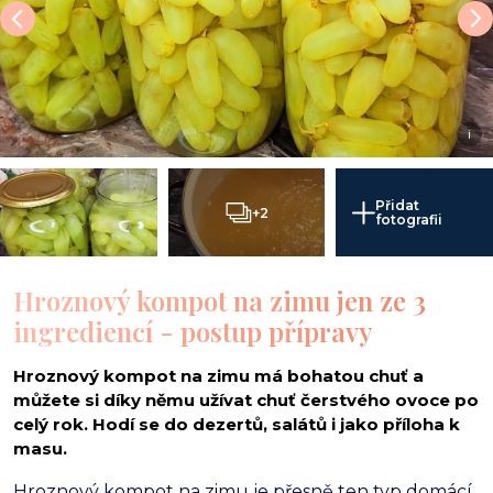
i
Přidat
+2
fotografii
Hroznový kompot na zimu jen ze 3
ingrediencí - postup přípravy
Hroznový kompot na zimu má bohatou chuť a
můžete si díky němu užívat chuť čerstvého ovoce po
celý rok. Hodí se do dezertů, salátů i jako příloha k
masu.
Hroznový kompot na zimu je přesně ten typ domácí