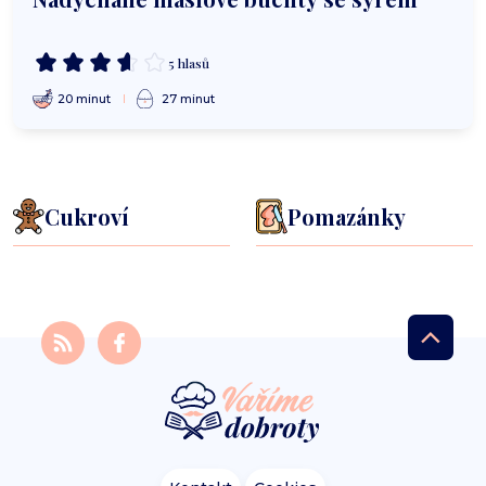
5 hlasů
20 minut
27 minut
Cukroví
Pomazánky