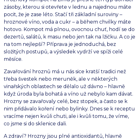
zásoby, kterou si otevřete v lednu a najednou máte
pocit, že je zase léto. Stačí tři základní suroviny –
hroznové víno, voda a cukr – a během chvilky máte
hotovo. Kompot má plnou, ovocnou chuť, hodí se do
dezertů, salátů, k masu nebo jen tak na lžičku. A co je
na tom nejlepší? Příprava je jednoduchá, bez
složitých postupů, a výsledek vydrží ve spíži celé
měsíce.
Zavařování hroznů má u nás sice kratší tradici než
třeba švestek nebo meruněk, ale v některých
vinařských oblastech se dělalo už dávno – hlavně
když úroda byla bohatá a víno už nebylo kam dávat.
Hrozny se zavařovaly celé, bez stopek, a často se k
nim přidávalo koření nebo bylinky. Dnes se k receptu
vracíme nejen kvůli chuti, ale i kvůli tomu, že víme,
co jsme si do sklenice dali.
A zdraví? Hrozny jsou plné antioxidantů, hlavně