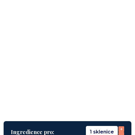
+
Ingredience pro:
1 sklenice
-