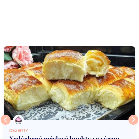
DEZERTY
Nadýchané máslové buchty se sýrem