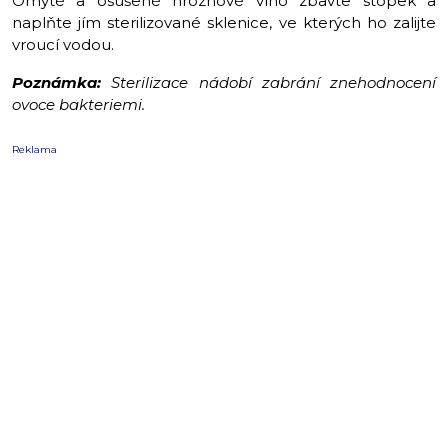
Omyté a osušené hroznové víno zbavte stopek a
naplňte jím sterilizované sklenice, ve kterých ho zalijte
vroucí vodou.
Poznámka:
Sterilizace nádobí zabrání znehodnocení
ovoce bakteriemi.
Reklama