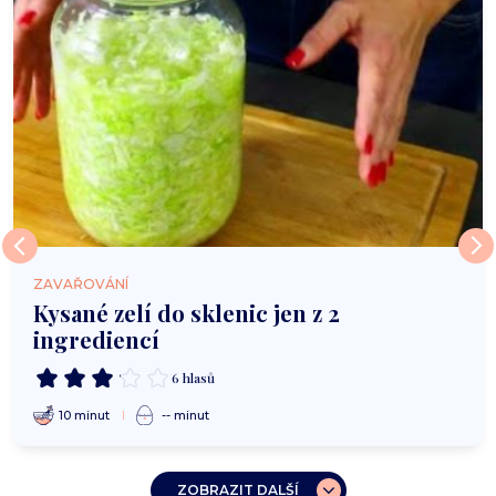
ZAVAŘOVÁNÍ
Kysané zelí do sklenic jen z 2
ingrediencí
6 hlasů
10 minut
-- minut
ZOBRAZIT DALŠÍ