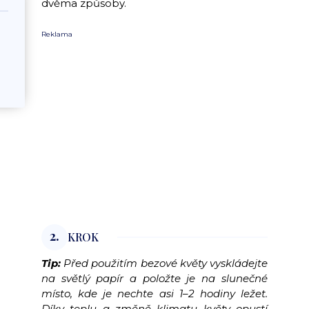
dvěma způsoby.
Reklama
2.
KROK
Tip:
Před použitím bezové květy vyskládejte
na světlý papír a položte je na slunečné
místo, kde je nechte asi 1–2 hodiny ležet.
Díky teplu a změně klimatu květy opustí