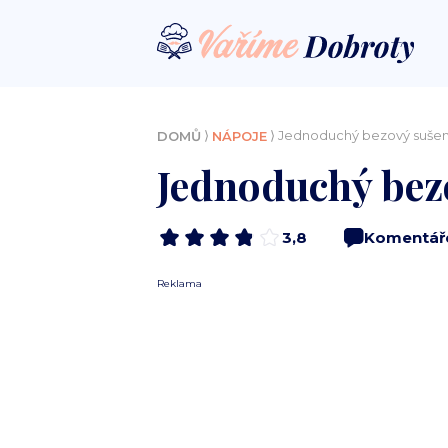
⟩
⟩ Jednoduchý bezový sušen
DOMŮ
NÁPOJE
Jednoduchý bezo
3,8
Komentář
Reklama