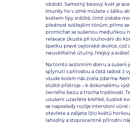
období. Samotný bezový květ je sice
imunity ho v zimě můžete v šálku 
květem lípy srdčité, čímž získáte mo
přednost svěžejším tónům, přímo se
promíchat se sušenou meduňkou ne
relaxace zkuste při louhování do ko
špetku pravé cejlonské skořice, c
neuvěřitelně útulný, hřejivý a sváteč
Na tomto sezónním sběru a sušení je
splynutí s přírodou a čistá radost z v
všude kolem nás zcela zdarma. Nemu
složité přístroje – k dokonalému vý
černého bezu a trocha trpělivosti. 
usušení uzavřete křehké, šustivé kv
se naposledy rozlije intenzivní vůně 
otevřete a zalijete lžíci květů hork
lahodný a stoprocentně přírodní nápoj