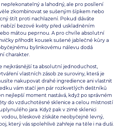
 nepřekonatelný a lahodný, ale pro posílení
skvěle zkombinovat se sušeným šípkem nebo
cný štít proti nachlazení. Pokud dáváte
 nabízí bezové květy před uskladněním
bo mátou peprnou. A pro chvíle absolutní
nvičky přihodit kousek sušené jablečné kůry a
ož obyčejnému bylinkovému nálevu dodá
ní charakter.
 nejkrásnější ta absolutní jednoduchost,
ytváření vlastních zásob ze suroviny, která je
síte nakupovat drahé ingredience ani vlastnit
sledku vám stačí jen pár rozkvetlých deštníků
Ten nejlepší moment nastává, když po správném
ěty do vzduchotěsné sklenice a celou místností
uplynulého jara. Když pak v zimě sklenici
ou vodou, bleskově získáte neobyčejně levný,
, který vás spolehlivě zahřeje na těle i na duši.