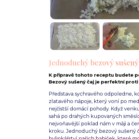
Jednoduchý bezový sušený 
K přípravě tohoto receptu budete p
Bezový sušený čaj je perfektní proti 
Představa sychravého odpoledne, kdy
zlatavého nápoje, který voní po med
nejčistší domácí pohody. Když venku 
sahá po drahých kupovaných směsích 
nejvoňavější poklad nám v máji a č
kroku. Jednoduchý bezový sušený ča
bylinkářství našich babiček, které mo