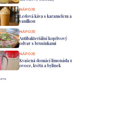
NÁPOJE
Ledová káva s karamelem a
vanilkou
NÁPOJE
Antibakteriální kopřivový
odvar s brusinkami
NÁPOJE
Kvašená domácí limonáda z
ovoce, květů a bylinek
lama