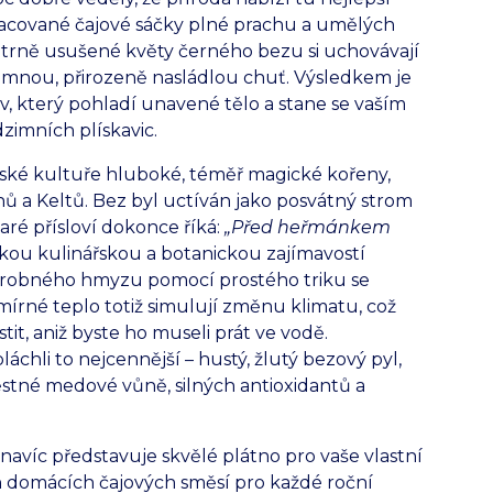
acované čajové sáčky plné prachu a umělých
etrně usušené květy černého bezu si uchovávají
emnou, přirozeně nasládlou chuť. Výsledkem je
v, který pohladí unavené tělo a stane se vaším
imních plískavic.
ské kultuře hluboké, téměř magické kořeny,
nů a Keltů. Bez byl uctíván jako posvátný strom
aré přísloví dokonce říká:
„Před heřmánkem
ou kulinářskou a botanickou zajímavostí
 drobného hmyzu pomocí prostého triku se
mírné teplo totiž simulují změnu klimatu, což
it, aniž byste ho museli prát ve vodě.
chli to nejcennější – hustý, žlutý bezový pyl,
stné medové vůně, silných antioxidantů a
 navíc představuje skvělé plátno pro vaše vlastní
h domácích čajových směsí pro každé roční