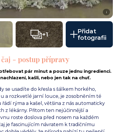
i
Přidat
+1
fotografii
čaj - postup přípravy
otřebovat pár minut a pouze jednu ingredienci.
nachlazení, kašli, nebo jen tak na chuť.
 se usadíte do křesla s šálkem horkého,
u a rozkvetlé jarní louce, je zosobněním té
řádí rýma a kašel, většina z nás automaticky
z lékárny. Přitom ten nejúčinnější a
ervnu roste doslova před nosem na každém
j je fascinujícím návratem k tradičnímu
c dobře věděly, že příroda nabízí tu nejlepší