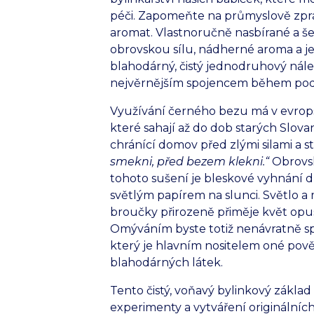
péči. Zapomeňte na průmyslově zpr
aromat. Vlastnoručně nasbírané a š
obrovskou sílu, nádherné aroma a j
blahodárný, čistý jednodruhový nále
nejvěrnějším spojencem během podz
Využívání černého bezu má v evrop
které sahají až do dob starých Slova
chránící domov před zlými silami a st
smekni, před bezem klekni.“
Obrovsk
tohoto sušení je bleskové vyhnání
světlým papírem na slunci. Světlo a 
broučky přirozeně přiměje květ opust
Omýváním byste totiž nenávratně splá
který je hlavním nositelem oné pově
blahodárných látek.
Tento čistý, voňavý bylinkový základ
experimenty a vytváření originálníc