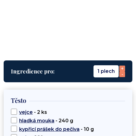
+
Ingredience pro:
1 plech
-
Těsto
vejce
- 2 ks
hladká mouka
- 240 g
kypřicí prášek do pečiva
- 10 g