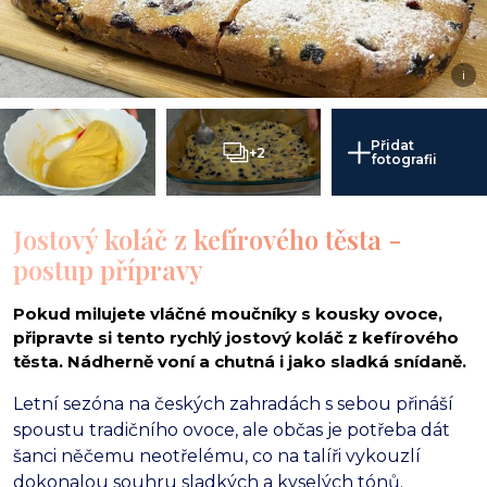
i
Přidat
+2
fotografii
Jostový koláč z kefírového těsta -
postup přípravy
Pokud milujete vláčné moučníky s kousky ovoce,
připravte si tento rychlý jostový koláč z kefírového
těsta. Nádherně voní a chutná i jako sladká snídaně.
Letní sezóna na českých zahradách s sebou přináší
spoustu tradičního ovoce, ale občas je potřeba dát
šanci něčemu neotřelému, co na talíři vykouzlí
dokonalou souhru sladkých a kyselých tónů.