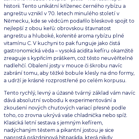
historii. Tento unikátní kříženec černého rybízu a
angreštu vznikl v 70. letech minulého století v
Německu, kde se vědcům podařilo bleskově spojit to
nejlepší z obou keřů: obrovskou šťavnatost
angreštu a hluboké, kořenité aroma rybízu plné
vitamínu C. V kuchyni to pak funguje jako čistá
gastronomická věda – vysoká acidita kefíru okamžitě
zreaguje s kypřicím práškem, což těsto neuvěřitelně
nadlehčí. Obalení josty v mouce či škrobu navíc
zabrání tomu, aby těžké bobule klesly na dno formy,
a udrží je krásně rozprostřené po celém korpusu.
Tento rychlý, levný a úžasně tvárný základ vám navíc
dává absolutní svobodu k experimentování a
zkoušení nových chuťových variací přesně podle
toho, co zrovna ukrývá vaše chladnička nebo spíž.
Klasická letní sestava s jemným kefírem,
nadýchaným těstem a pikantní jostou je sice
naprostá prázdninová hitparáda, která nikdy