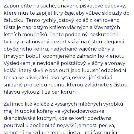
Zapomeňte na suché, unavené piškotové bábovky,
které musíte zapíjet litry čaje, aby vůbec sklouzly do
žaludku. Tento rychlý jostový koláč z kefírového
těsta je naprostým králem vláčných a šťavnatých
letních moučníků. Tento poddajný, neskutečně
tvárný a rafinovaný dezert vsází na čistou eleganci
obyčejného kefíru, nadýchané vaječné pěny a
tmavých bobulí opomíjeného zahradního klenotu.
Výsledkem je nevídaně polštářový, vláčný a voňavý
koláč, který skvěle poslouží jako luxusní odpolední
tečka ke kávě, ale i jako sytá, osvěžující sladká
snídaně pro celou rodinu, kterou zvládnete s čistou
hlavou vykouzlit za pár korun.
Zatímco lité koláče z kysaných mléčných výrobků
mají hluboké kořeny ve východoevropské i
skandinávské kuchyni, kde se kefír odedávna
používal k docílení té nejvyšší jemnosti pečiva,
samotná hvězda receptu – josta – má fascinující