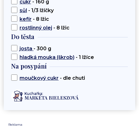
cukr
- 160 g
sůl
- 1/3 lžičky
kefír
- 8 lžic
rostlinný olej
- 8 lžic
Do těsta
josta
- 300 g
hladká mouka (škrob)
- 1 lžíce
Na posypání
moučkový cukr
- dle chuti
Kuchařka:
MARKÉTA BIELESZOVÁ
Reklama