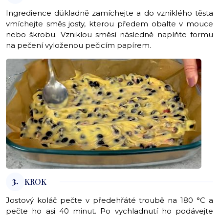
Ingredience důkladně zamíchejte a do vzniklého těsta
vmíchejte směs josty, kterou předem obalte v mouce
nebo škrobu. Vzniklou směsí následně naplňte formu
na pečení vyloženou pečicím papírem.
3.
KROK
Jostový koláč pečte v předehřáté troubě na 180 °C a
pečte ho asi 40 minut. Po vychladnutí ho podávejte