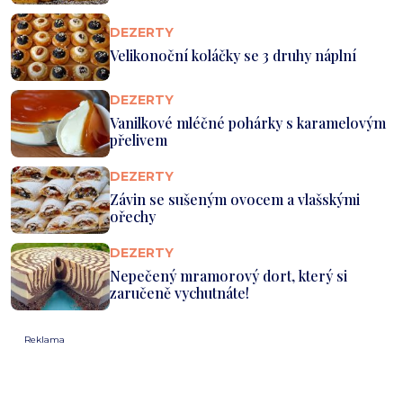
DEZERTY
Velikonoční koláčky se 3 druhy náplní
DEZERTY
Vanilkové mléčné pohárky s karamelovým
přelivem
DEZERTY
Závin se sušeným ovocem a vlašskými
ořechy
DEZERTY
Nepečený mramorový dort, který si
zaručeně vychutnáte!
Reklama