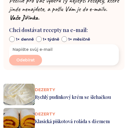
Pečlivě pro Vás vyberu ty nejlepší recepty, které
jinde nenajdete, a pošlu Vám je do e-mailu.
Vaše Jiřinka.
Chci dostávat recepty na e-mail:
1× denně
1× týdně
1× měsíčně
DEZERTY
Rychlý pudinkový krém se šlehačkou
DEZERTY
Klasická piškotová roláda s džemem