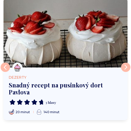
DEZERTY
Snadný recept na pusinkový dort
Pavlova
3 hlasy
20 minut
140 minut