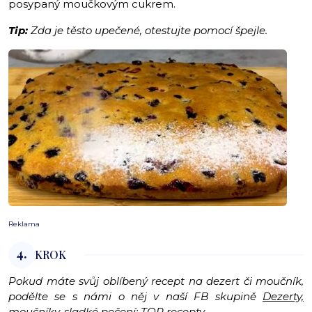
posypaný moučkovým cukrem.
Tip:
Zda je těsto upečené, otestujte pomocí špejle.
Reklama
4.
KROK
Pokud máte svůj oblíbený recept na dezert či moučník,
podělte se s námi o něj v naší FB skupině
Dezerty,
moučníky, sladké pečení: TOP recepty
.