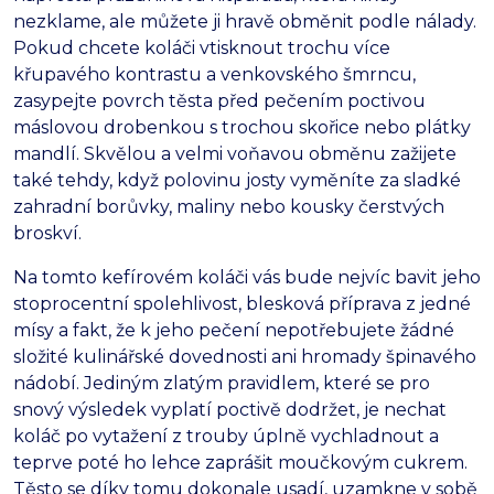
nezklame, ale můžete ji hravě obměnit podle nálady.
Pokud chcete koláči vtisknout trochu více
křupavého kontrastu a venkovského šmrncu,
zasypejte povrch těsta před pečením poctivou
máslovou drobenkou s trochou skořice nebo plátky
mandlí. Skvělou a velmi voňavou obměnu zažijete
také tehdy, když polovinu josty vyměníte za sladké
zahradní borůvky, maliny nebo kousky čerstvých
broskví.
Na tomto kefírovém koláči vás bude nejvíc bavit jeho
stoprocentní spolehlivost, blesková příprava z jedné
mísy a fakt, že k jeho pečení nepotřebujete žádné
složité kulinářské dovednosti ani hromady špinavého
nádobí. Jediným zlatým pravidlem, které se pro
snový výsledek vyplatí poctivě dodržet, je nechat
koláč po vytažení z trouby úplně vychladnout a
teprve poté ho lehce zaprášit moučkovým cukrem.
Těsto se díky tomu dokonale usadí, uzamkne v sobě