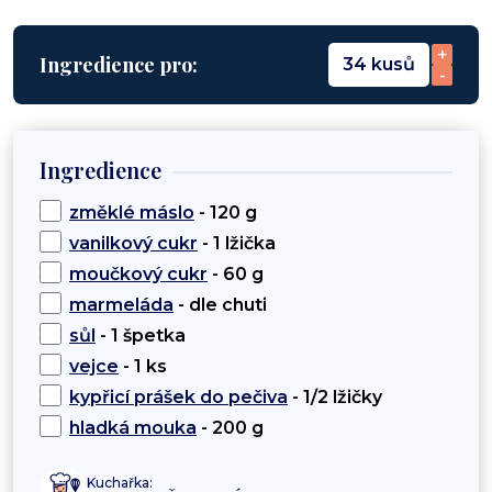
+
Ingredience pro:
34 kusů
-
Ingredience
změklé máslo
- 120 g
vanilkový cukr
- 1 lžička
moučkový cukr
- 60 g
marmeláda
- dle chuti
sůl
- 1 špetka
vejce
- 1 ks
kypřicí prášek do pečiva
- 1/2 lžičky
hladká mouka
- 200 g
Kuchařka: