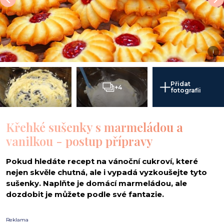
i
Přidat
+4
fotografii
Křehké sušenky s marmeládou a
vanilkou - postup přípravy
Pokud hledáte recept na vánoční cukroví, které
nejen skvěle chutná, ale i vypadá vyzkoušejte tyto
sušenky. Naplňte je domácí marmeládou, ale
dozdobit je můžete podle své fantazie.
Reklama