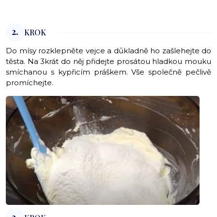
2.
KROK
Do mísy rozklepněte vejce a důkladně ho zašlehejte do
těsta. Na 3krát do něj přidejte prosátou hladkou mouku
smíchanou s kypřicím práškem. Vše společně pečlivě
promíchejte.