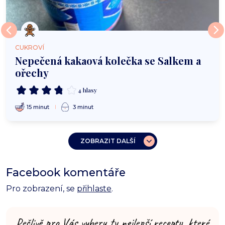
CUKROVÍ
Nepečená kakaová kolečka se Salkem a
ořechy
4 hlasy
15 minut
3 minut
ZOBRAZIT DALŠÍ
Facebook komentáře
Pro zobrazení, se
přihlaste
.
Pečlivě pro Vás vyberu ty nejlepší recepty, které