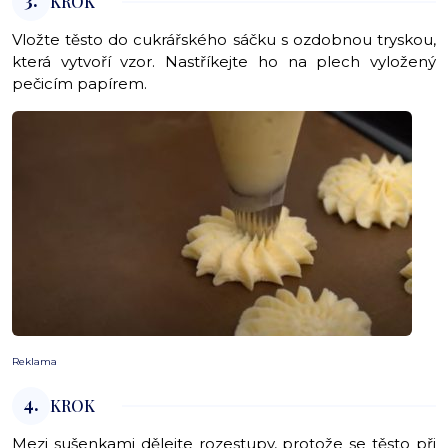
3.
KROK
Vložte těsto do cukrářského sáčku s ozdobnou tryskou,
která vytvoří vzor. Nastříkejte ho na plech vyložený
pečicím papírem.
Reklama
4.
KROK
Mezi sušenkami dělejte rozestupy, protože se těsto při