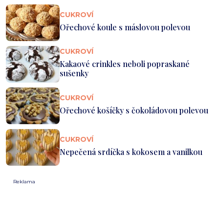
CUKROVÍ
Ořechové koule s máslovou polevou
CUKROVÍ
Kakaové crinkles neboli popraskané
sušenky
CUKROVÍ
Ořechové košíčky s čokoládovou polevou
CUKROVÍ
Nepečená srdíčka s kokosem a vanilkou
Reklama