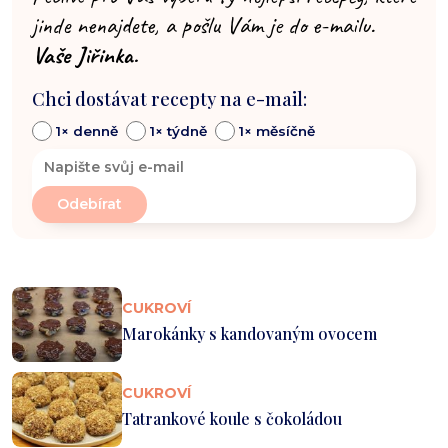
jinde nenajdete, a pošlu Vám je do e-mailu.
Vaše Jiřinka.
Chci dostávat recepty na e-mail:
1× denně
1× týdně
1× měsíčně
CUKROVÍ
Marokánky s kandovaným ovocem
CUKROVÍ
Tatrankové koule s čokoládou