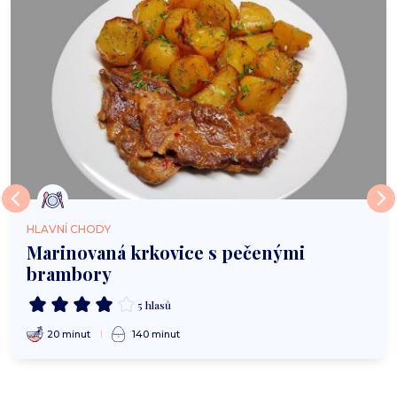
HLAVNÍ CHODY
Marinovaná krkovice s pečenými
brambory
5 hlasů
20 minut
140 minut