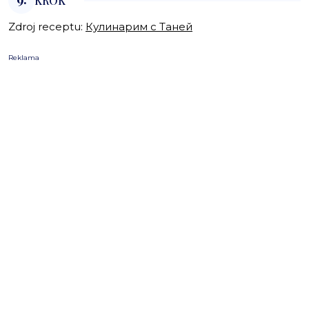
KROK
Zdroj receptu:
Кулинарим с Таней
Reklama