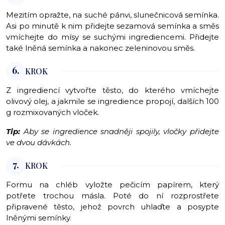
Mezitím opražte, na suché pánvi, slunečnicová semínka.
Asi po minutě k nim přidejte sezamová semínka a směs
vmíchejte do mísy se suchými ingrediencemi. Přidejte
také lněná semínka a nakonec zeleninovou směs.
6.
KROK
Z ingrediencí vytvořte těsto, do kterého vmíchejte
olivový olej, a jakmile se ingredience propojí, dalších 100
g rozmixovaných vloček.
Tip:
Aby se ingredience snadněji spojily, vločky přidejte
ve dvou dávkách.
7.
KROK
Formu na chléb vyložte pečicím papírem, který
potřete trochou másla. Poté do ní rozprostřete
připravené těsto, jehož povrch uhlaďte a posypte
lněnými semínky.