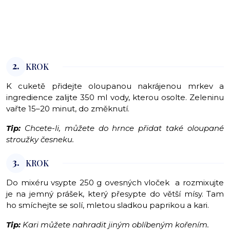
2.
KROK
K cuketě přidejte oloupanou nakrájenou mrkev a
ingredience zalijte 350 ml vody, kterou osolte. Zeleninu
vařte 15–20 minut, do změknutí.
Tip:
Chcete-li, můžete do hrnce přidat také oloupané
stroužky česneku.
3.
KROK
Do mixéru vsypte 250 g ovesných vloček a rozmixujte
je na jemný prášek, který přesypte do větší mísy. Tam
ho smíchejte se solí, mletou sladkou paprikou a kari.
Tip:
Kari můžete nahradit jiným oblíbeným kořením.