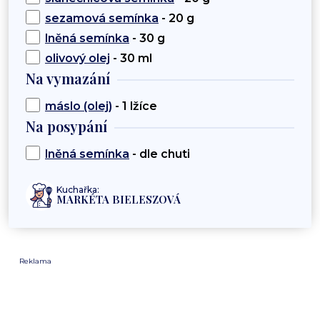
sezamová semínka
- 20 g
lněná semínka
- 30 g
olivový olej
- 30 ml
Na vymazání
máslo (olej)
- 1 lžíce
Na posypání
lněná semínka
- dle chuti
Kuchařka:
MARKÉTA BIELESZOVÁ
Reklama