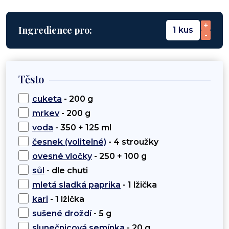
+
Ingredience pro:
1 kus
-
Těsto
cuketa
- 200 g
mrkev
- 200 g
voda
- 350 + 125 ml
česnek (volitelné)
- 4 stroužky
ovesné vločky
- 250 + 100 g
sůl
- dle chuti
mletá sladká paprika
- 1 lžička
kari
- 1 lžička
sušené droždí
- 5 g
slunečnicová semínka
- 20 g