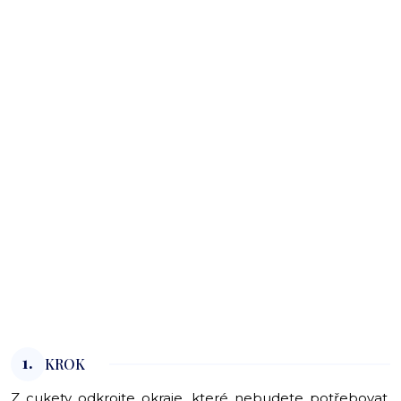
1.
KROK
Z cukety odkrojte okraje, které nebudete potřebovat.