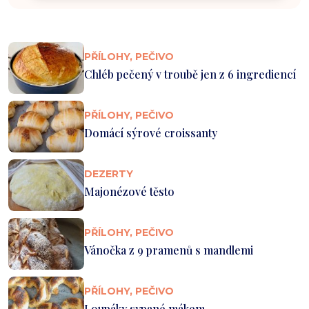
PŘÍLOHY, PEČIVO
Chléb pečený v troubě jen z 6 ingrediencí
PŘÍLOHY, PEČIVO
Domácí sýrové croissanty
DEZERTY
Majonézové těsto
PŘÍLOHY, PEČIVO
Vánočka z 9 pramenů s mandlemi
PŘÍLOHY, PEČIVO
Loupáky sypané mákem