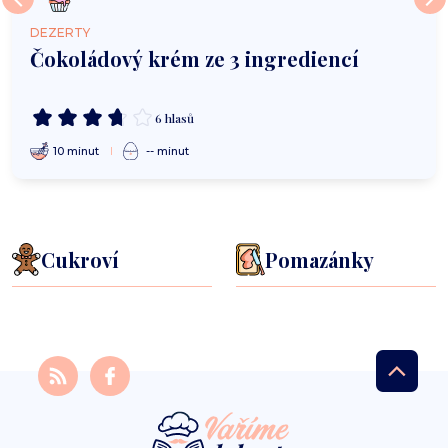
DEZERTY
Čokoládový krém ze 3 ingrediencí
6 hlasů
10 minut
-- minut
Cukroví
Pomazánky