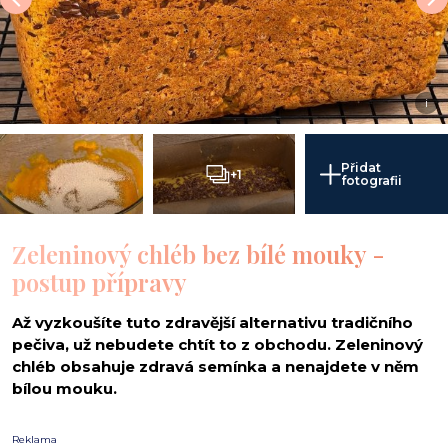
i
Přidat
+1
fotografii
Zeleninový chléb bez bílé mouky -
postup přípravy
Až vyzkoušíte tuto zdravější alternativu tradičního
pečiva, už nebudete chtít to z obchodu. Zeleninový
chléb obsahuje zdravá semínka a nenajdete v něm
bílou mouku.
Reklama