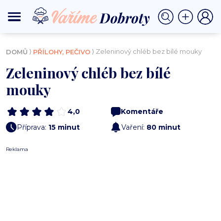
⟩
⟩ Zeleninový chléb bez bílé mouky
DOMŮ
PŘÍLOHY, PEČIVO
Zeleninový chléb bez bílé
mouky
4,0
Komentáře
Příprava:
15 minut
Vaření:
80 minut
Reklama