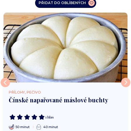
PŘIDAT DO OBLÍBENÝCH
PŘÍLOHY, PEČIVO
Čínské napařované máslové buchty
1 hlas
50 minut
40 minut