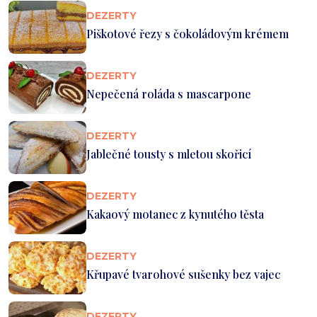
DEZERTY
Piškotové řezy s čokoládovým krémem
DEZERTY
Nepečená roláda s mascarpone
DEZERTY
Jablečné tousty s mletou skořicí
DEZERTY
Kakaový motanec z kynutého těsta
DEZERTY
Křupavé tvarohové sušenky bez vajec
DEZERTY