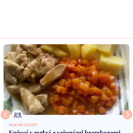
HLAVNÍ CHODY
Kuřecí s mrkví a vařenými bramborami