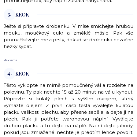
promíchejte tak, aby náplň zůstala nadýchaná.
3.
KROK
Ještě si připravte drobenku. V míse smíchejte hrubou
mouku, moučkový cukr a změklé máslo. Pak vše
promačkávejte mezi prsty, dokud se drobenka nezačne
hezky sypat.
Reklama
4.
KROK
Těsto vyklopte na mírně pomoučněný vál a rozdělte na
polovinu. Ty pak nechte 15 až 20 minut na válu kynout.
Připravte si kulatý plech s vyšším okrajem, který
vymažte olejem. Z první části těsta vyválejte kulatou
placku velikosti plechu, aby přesně seděla, a dejte ji na
plech. Pak ji potřete tvarohovou náplní. Vyválejte
druhou placku a tu dejte na náplň. Na ní dejte jahody,
pokud jsou zmražené, nechte je předtím lehce povolit.