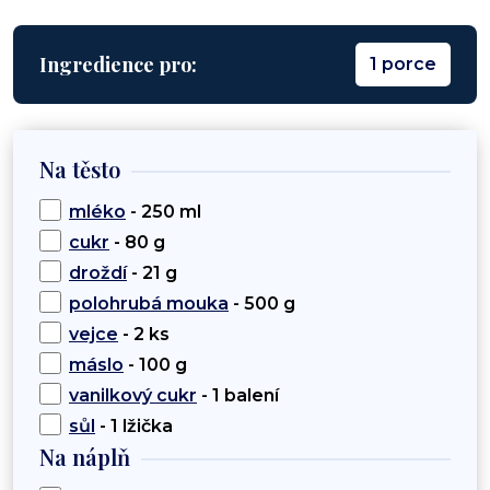
Ingredience pro:
1 porce
Na těsto
mléko
- 250 ml
cukr
- 80 g
droždí
- 21 g
polohrubá mouka
- 500 g
vejce
- 2 ks
máslo
- 100 g
vanilkový cukr
- 1 balení
sůl
- 1 lžička
Na náplň