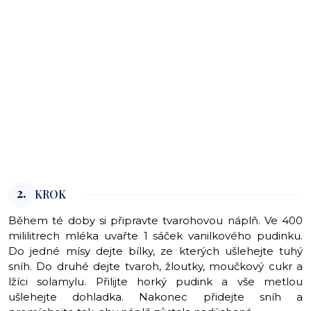
2.
KROK
Během té doby si připravte tvarohovou náplň. Ve 400
mililitrech mléka uvařte 1 sáček vanilkového pudinku.
Do jedné mísy dejte bílky, ze kterých ušlehejte tuhý
sníh. Do druhé dejte tvaroh, žloutky, moučkový cukr a
lžíci solamylu. Přilijte horký pudink a vše metlou
ušlehejte dohladka. Nakonec přidejte sníh a