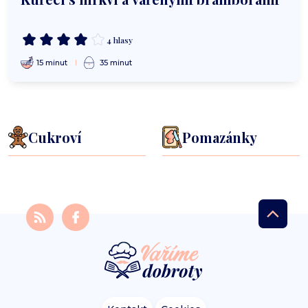
4 hlasy
15 minut
35 minut
Cukroví
Pomazánky