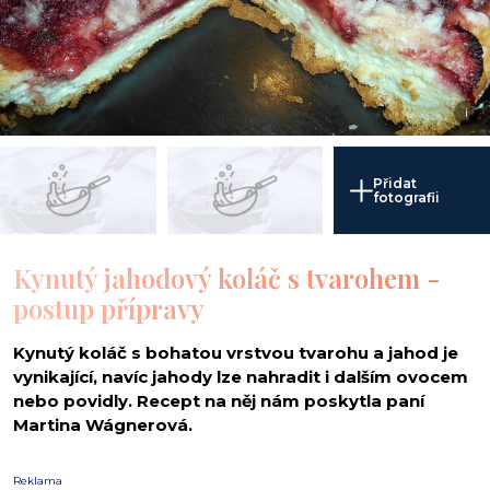
i
Přidat
fotografii
Kynutý jahodový koláč s tvarohem -
postup přípravy
Kynutý koláč s bohatou vrstvou tvarohu a jahod je
vynikající, navíc jahody lze nahradit i dalším ovocem
nebo povidly. Recept na něj nám poskytla paní
Martina Wágnerová.
Reklama