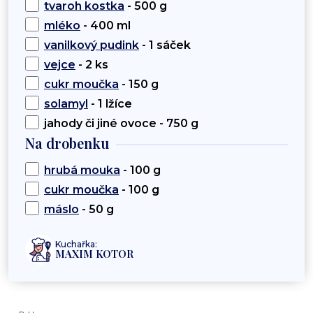
tvaroh kostka
- 500 g
mléko
- 400 ml
vanilkový pudink
- 1 sáček
vejce
- 2 ks
cukr moučka
- 150 g
solamyl
- 1 lžíce
jahody či jiné ovoce - 750 g
Na drobenku
hrubá mouka
- 100 g
cukr moučka
- 100 g
máslo
- 50 g
Kuchařka:
MAXIM KOTOR