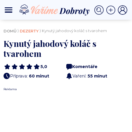
⟩
⟩ Kynutý jahodový koláč s tvarohem
DOMŮ
DEZERTY
Kynutý jahodový koláč s
tvarohem
5,0
Komentáře
Příprava:
60 minut
Vaření:
55 minut
Reklama