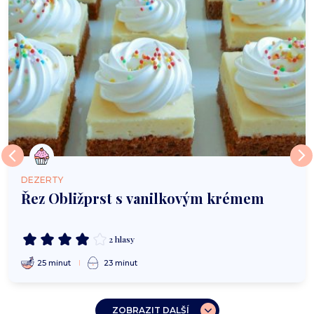
DEZERTY
Řez Obližprst s vanilkovým krémem
2 hlasy
25 minut
23 minut
ZOBRAZIT DALŠÍ