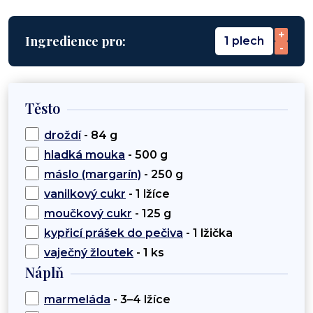
+
Ingredience pro:
1 plech
-
Těsto
droždí
- 84 g
hladká mouka
- 500 g
máslo (margarín)
- 250 g
vanilkový cukr
- 1 lžíce
moučkový cukr
- 125 g
kypřicí prášek do pečiva
- 1 lžička
vaječný žloutek
- 1 ks
Náplň
marmeláda
- 3–4 lžíce