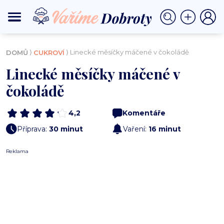
⟩
⟩ Linecké měsíčky máčené v čokoládě
DOMŮ
CUKROVÍ
Linecké měsíčky máčené v
čokoládě
4,2
Komentáře
Příprava:
30 minut
Vaření:
16 minut
Reklama