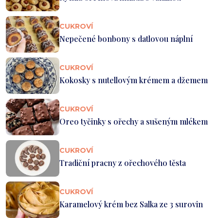
CUKROVÍ
Nepečené bonbony s datlovou náplní
CUKROVÍ
Kokosky s nutellovým krémem a džemem
CUKROVÍ
Oreo tyčinky s ořechy a sušeným mlékem
CUKROVÍ
Tradiční pracny z ořechového těsta
CUKROVÍ
Karamelový krém bez Salka ze 3 surovin