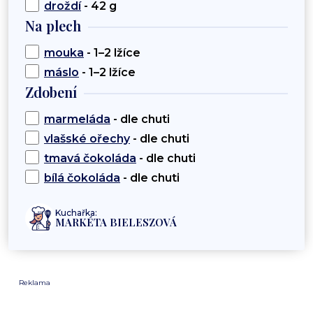
droždí
- 42 g
Na plech
mouka
- 1–2 lžíce
máslo
- 1–2 lžíce
Zdobení
marmeláda
- dle chuti
vlašské ořechy
- dle chuti
tmavá čokoláda
- dle chuti
bílá čokoláda
- dle chuti
Kuchařka:
MARKÉTA BIELESZOVÁ
Reklama