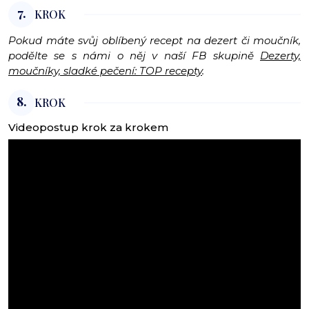
7.
KROK
Pokud máte svůj oblíbený recept na dezert či moučník,
podělte se s námi o něj v naší FB skupině
Dezerty,
moučníky, sladké pečení: TOP recepty
.
8.
KROK
Videopostup krok za krokem