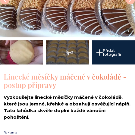
i
Přidat
+2
fotografii
Linecké měsíčky máčené v čokoládě -
postup přípravy
Vyzkoušejte linecké měsíčky máčené v čokoládě,
které jsou jemné, křehké a obsahují osvěžující náplň.
Tato lahůdka skvěle doplní každé vánoční
pohoštění.
Reklama