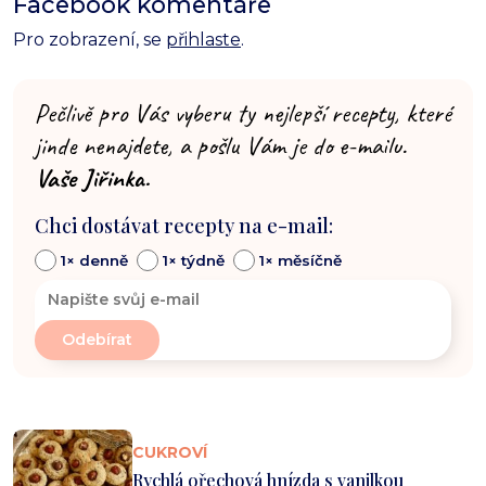
Facebook komentáře
Pro zobrazení, se
přihlaste
.
Pečlivě pro Vás vyberu ty nejlepší recepty, které
jinde nenajdete, a pošlu Vám je do e-mailu.
Vaše Jiřinka.
Chci dostávat recepty na e-mail:
1× denně
1× týdně
1× měsíčně
CUKROVÍ
Rychlá ořechová hnízda s vanilkou