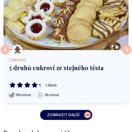
CUKROVÍ
5 druhů cukroví ze stejného těsta
7 hlasů
150 minut
56 minut
ZOBRAZIT DALŠÍ