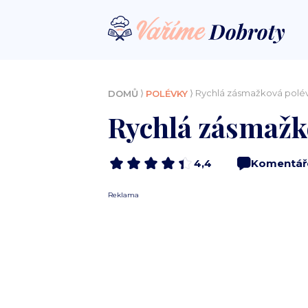
⟩
⟩ Rychlá zásmažková polé
DOMŮ
POLÉVKY
Rychlá zásmažk
4,4
Komentář
Reklama