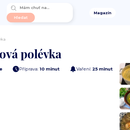
Magazín
vka
ová polévka
e
Příprava:
10 minut
Vaření:
25 minut