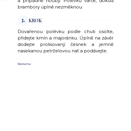
a případně houby. Polévku vařte, dokud
brambory úplně nezměknou.
3.
KROK
Dovařenou polévku podle chuti osolte,
přidejte kmín a majoránku. Úplně na závěr
dodejte prolisovaný česnek a jemně
nasekanou petrželovou nať a podávejte.
Reklama