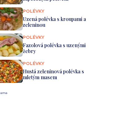
POLÉVKY
Uzená polévka s kroupami a
zeleninou
POLÉVKY
Fazolová polévka s uzenými
žebry
POLÉVKY
Hustá zeleninová polévka s
mletým masem
lama