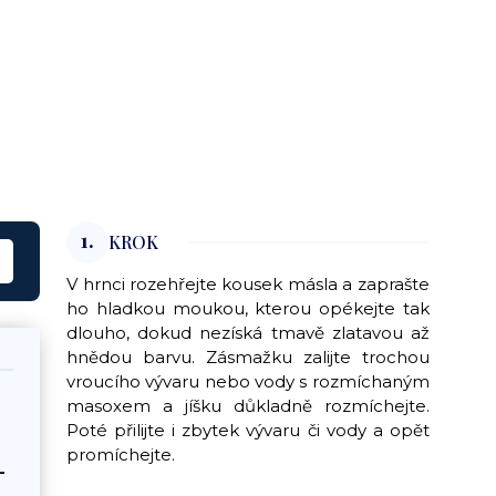
1.
KROK
V hrnci rozehřejte kousek másla a zaprašte
ho hladkou moukou, kterou opékejte tak
dlouho, dokud nezíská tmavě zlatavou až
hnědou barvu. Zásmažku zalijte trochou
vroucího vývaru nebo vody s rozmíchaným
masoxem a jíšku důkladně rozmíchejte.
Poté přilijte i zbytek vývaru či vody a opět
promíchejte.
-