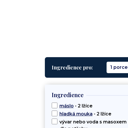
Ingredience pro:
1 porce
Ingredience
máslo
- 2 lžíce
hladká mouka
- 2 lžíce
vývar nebo voda s masoxem 