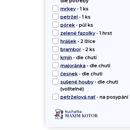
dle potřeby
mrkev
- 1 ks
petržel
- 1 ks
pórek
- půl ks
zelené fazolky
- 1 hrst
hrášek
- 2 lžíce
brambor
- 2 ks
kmín
- dle chuti
majoránka
- dle chuti
česnek
- dle chuti
sušené houby
- dle chuti
(volitelné)
petrželová nať
- na posypání
Kuchařka:
MAXIM KOTOR