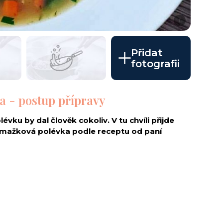
i
Přidat
fotografii
a - postup přípravy
évku by dal člověk cokoliv. V tu chvíli přijde
smažková polévka podle receptu od paní