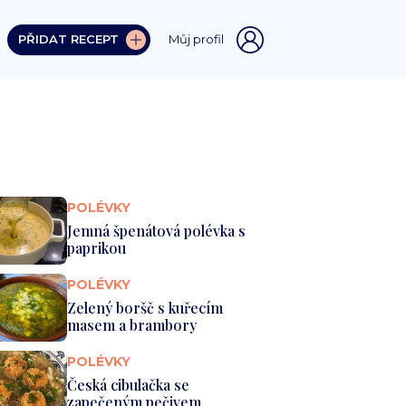
PŘIDAT RECEPT
Můj profil
POLÉVKY
Jemná špenátová polévka s
paprikou
POLÉVKY
Zelený boršč s kuřecím
masem a brambory
POLÉVKY
Česká cibulačka se
zapečeným pečivem