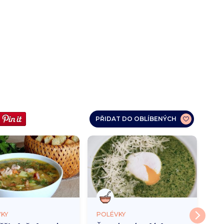
PŘIDAT DO OBLÍBENÝCH
KY
POLÉVKY
PO