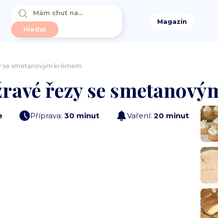
Magazín
zy se smetanovým krémem
ravé řezy se smetanov
e
Příprava:
30 minut
Vaření:
20 minut