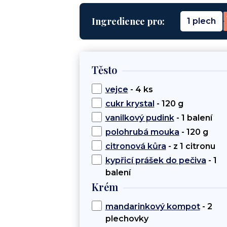
Ingredience pro:
1 plech
Těsto
vejce
- 4 ks
cukr krystal
- 120 g
vanilkový pudink
- 1 balení
polohrubá mouka
- 120 g
citronová kůra
- z 1 citronu
kypřicí prášek do pečiva
- 1
balení
Krém
mandarinkový kompot
- 2
plechovky