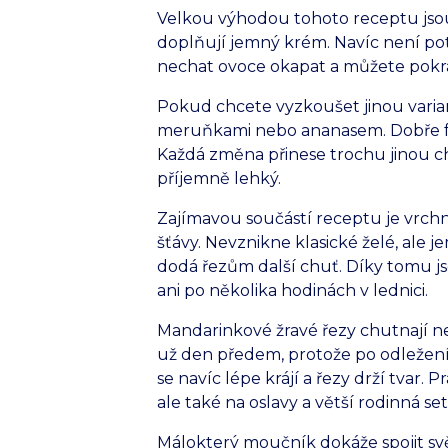
Velkou výhodou tohoto receptu jsou
doplňují jemný krém. Navíc není potř
nechat ovoce okapat a můžete pokra
Pokud chcete vyzkoušet jinou varia
meruňkami nebo ananasem. Dobře f
Každá změna přinese trochu jinou c
příjemně lehký.
Zajímavou součástí receptu je vrch
šťávy. Nevznikne klasické želé, ale j
dodá řezům další chuť. Díky tomu j
ani po několika hodinách v lednici.
Mandarinkové žravé řezy chutnají ne
už den předem, protože po odležení 
se navíc lépe krájí a řezy drží tvar.
ale také na oslavy a větší rodinná set
Málokterý moučník dokáže spojit sv