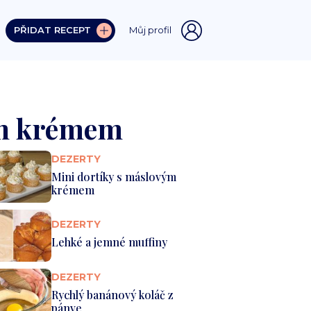
PŘIDAT RECEPT
Můj profil
ým krémem
DEZERTY
Mini dortíky s máslovým
krémem
DEZERTY
Lehké a jemné muffiny
DEZERTY
Rychlý banánový koláč z
pánve