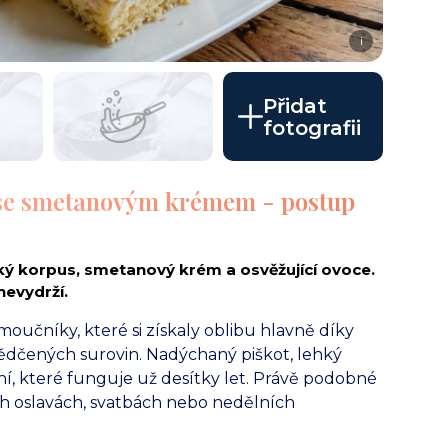
i
Přidat
fotografii
 se smetanovým krémem - postup
ký korpus, smetanový krém a osvěžující ovoce.
nevydrží.
oučníky, které si získaly oblibu hlavně díky
dčených surovin. Nadýchaný piškot, lehký
í, které funguje už desítky let. Právě podobné
ch oslavách, svatbách nebo nedělních