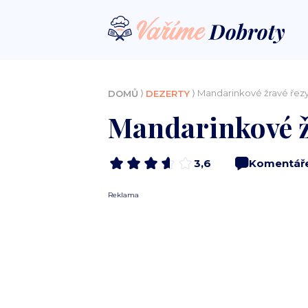
⟩
⟩ Mandarinkové žravé ře
DOMŮ
DEZERTY
Mandarinkové ž
3,6
Komentář
Reklama