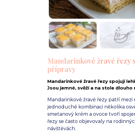
Mandarinkové žravé řezy
přípravy
Mandarinkové žravé řezy spojují leh
Jsou jemné, svěží a na stole dlouho 
Mandarinkové žravé řezy patří mezi m
jednoduché kombinaci několika osvě
smetanový krém a ovoce tvoří spojen
řezy se často objevovaly na rodinný
návštěvách.