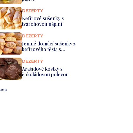
DEZERTY
Kefírové sušenky s
tvarohovou náplní
DEZERTY
Jemné domácí sušenky z
kefírového těsta s
drobenkovou n...
DEZERTY
Arašídové kostky s
čokoládovou polevou
lama