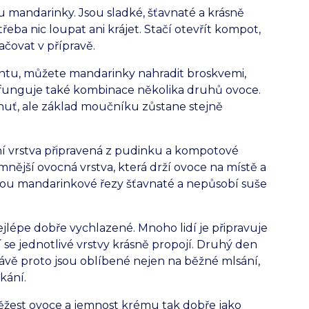
 mandarinky. Jsou sladké, šťavnaté a krásně
eba nic loupat ani krájet. Stačí otevřít kompot,
čovat v přípravě.
ntu, můžete mandarinky nahradit broskvemi,
unguje také kombinace několika druhů ovoce.
huť, ale základ moučníku zůstane stejně
ní vrstva připravená z pudinku a kompotové
emnější ovocná vrstva, která drží ovoce na místě a
sou mandarinkové řezy šťavnaté a nepůsobí suše
jlépe dobře vychlazené. Mnoho lidí je připravuje
se jednotlivé vrstvy krásně propojí. Druhý den
 Právě proto jsou oblíbené nejen na běžné mlsání,
kání.
ěžest ovoce a jemnost krému tak dobře jako