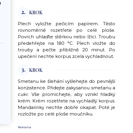
0
2.
KROK
Plech vyložte pečicím papírem. Těsto
rovnoměrně rozetřete po celé ploše.
Povrch uhlaďte stěrkou nebo lžící. Troubu
předehřejte na 180 °C. Plech vložte do
trouby a pečte přibližně 20 minut. Po
upečení nechte korpus zcela vychladnout.
3.
KROK
Smetanu ke šlehání vyšlehejte do pevnější
konzistence. Přidejte zakysanou smetanu a
cukr. Vše promíchejte, aby vznikl hladký
krém. Krém rozetřete na vychladlý korpus.
Mandarinky nechte dobře okapat. Poté je
rozložte po celé ploše moučníku.
Reklama