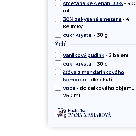
smetana ke šlehání 33%
- 50
ml
30% zakysaná smetana
- 4
kelímky
cukr krystal
- 30 g
Želé
vanilkový pudink
- 2 balení
cukr krystal
- 30 g
šťáva z mandarinkového
kompotu
- dle chuti
voda
- do celkového objemu
750 ml
Kuchařka:
IVANA MASIAROVÁ