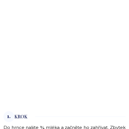
1.
KROK
Do hrnce nalijte ¾ mléka a začněte ho zahřívat. Zbytek