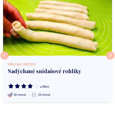
PŘÍLOHY, PEČIVO
Nadýchané snídaňové rohlíky
4 hlasy
30 minut
25 minut