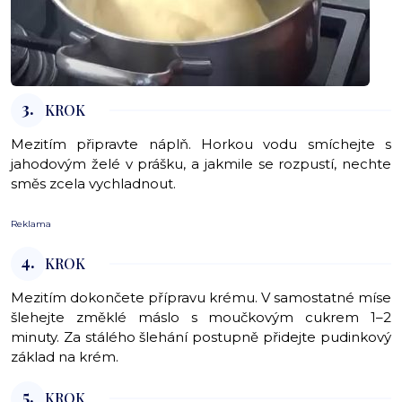
3.
KROK
Mezitím připravte náplň. Horkou vodu smíchejte s
jahodovým želé v prášku, a jakmile se rozpustí, nechte
směs zcela vychladnout.
Reklama
4.
KROK
Mezitím dokončete přípravu krému. V samostatné míse
šlehejte změklé máslo s moučkovým cukrem 1–2
minuty. Za stálého šlehání postupně přidejte pudinkový
základ na krém.
5.
KROK