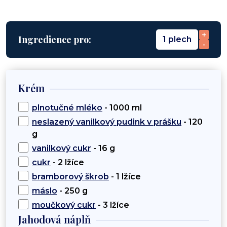
+
Ingredience pro:
1 plech
-
Krém
plnotučné mléko
- 1000 ml
neslazený vanilkový pudink v prášku
- 120
g
vanilkový cukr
- 16 g
cukr
- 2 lžíce
bramborový škrob
- 1 lžíce
máslo
- 250 g
moučkový cukr
- 3 lžíce
Jahodová náplň