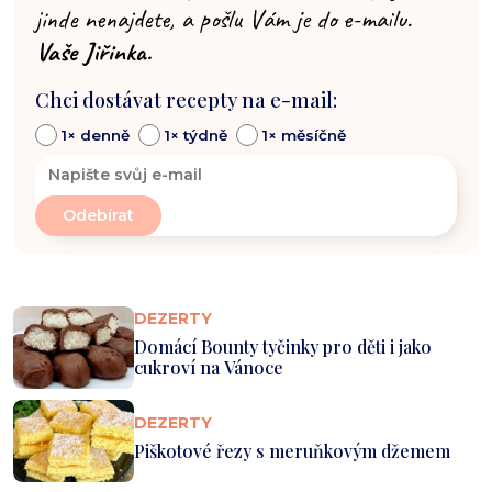
jinde nenajdete, a pošlu Vám je do e-mailu.
Vaše Jiřinka.
Chci dostávat recepty na e-mail:
1× denně
1× týdně
1× měsíčně
DEZERTY
Domácí Bounty tyčinky pro děti i jako
cukroví na Vánoce
DEZERTY
Piškotové řezy s meruňkovým džemem