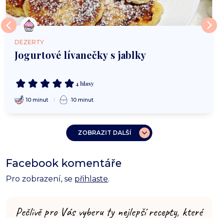
DEZERTY
Jogurtové lívanečky s jablky
4 hlasy
10 minut
10 minut
ZOBRAZIT DALŠÍ
Facebook komentáře
Pro zobrazení, se
přihlaste
.
Pečlivě pro Vás vyberu ty nejlepší recepty, které