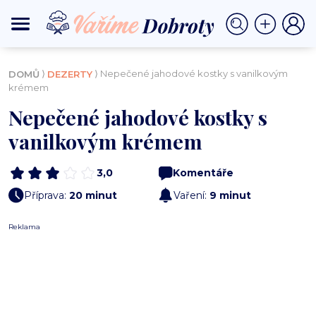
⟩
⟩ Nepečené jahodové kostky s vanilkovým
DOMŮ
DEZERTY
krémem
Nepečené jahodové kostky s
vanilkovým krémem
3,0
Komentáře
Příprava:
20 minut
Vaření:
9 minut
Reklama