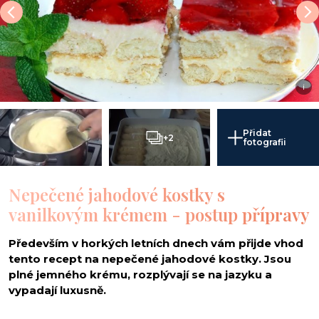
i
Přidat
+2
fotografii
Nepečené jahodové kostky s
vanilkovým krémem - postup přípravy
Především v horkých letních dnech vám přijde vhod
tento recept na nepečené jahodové kostky. Jsou
plné jemného krému, rozplývají se na jazyku a
vypadají luxusně.