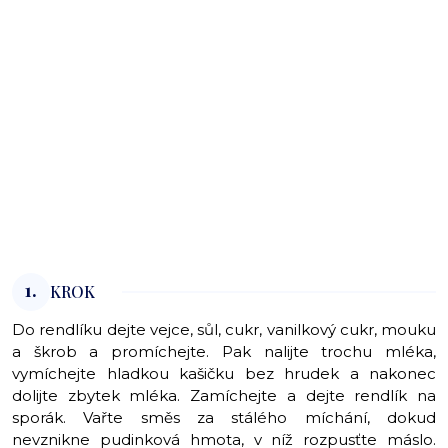
1.
KROK
Do rendlíku dejte vejce, sůl, cukr, vanilkový cukr, mouku
a škrob a promíchejte. Pak nalijte trochu mléka,
vymíchejte hladkou kašičku bez hrudek a nakonec
dolijte zbytek mléka. Zamíchejte a dejte rendlík na
sporák. Vařte směs za stálého míchání, dokud
nevznikne pudinková hmota, v níž rozpusťte máslo.