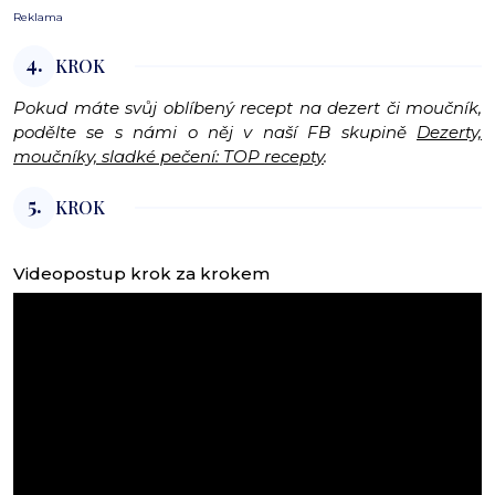
Reklama
4.
KROK
Pokud máte svůj oblíbený recept na dezert či moučník,
podělte se s námi o něj v naší FB skupině
Dezerty,
moučníky, sladké pečení: TOP recepty
.
5.
KROK
Videopostup krok za krokem