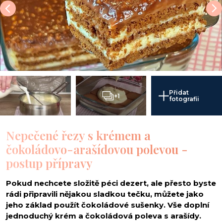
Přidat
+1
fotografii
Nepečené řezy s krémem a
čokoládovo-arašídovou polevou -
postup přípravy
Pokud nechcete složitě péci dezert, ale přesto byste
rádi připravili nějakou sladkou tečku, můžete jako
jeho základ použít čokoládové sušenky. Vše doplní
jednoduchý krém a čokoládová poleva s arašídy.