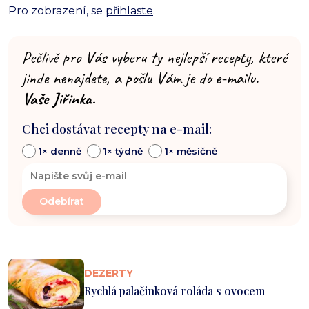
Pro zobrazení, se
přihlaste
.
Pečlivě pro Vás vyberu ty nejlepší recepty, které
jinde nenajdete, a pošlu Vám je do e-mailu.
Vaše Jiřinka.
Chci dostávat recepty na e-mail:
1× denně
1× týdně
1× měsíčně
DEZERTY
Rychlá palačinková roláda s ovocem