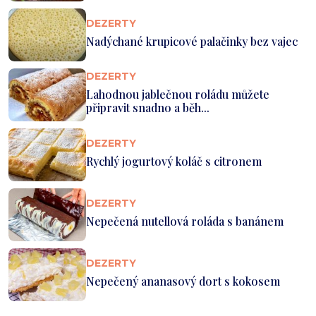
DEZERTY
Nadýchané krupicové palačinky bez vajec
DEZERTY
Lahodnou jablečnou roládu můžete
připravit snadno a běh...
DEZERTY
Rychlý jogurtový koláč s citronem
DEZERTY
Nepečená nutellová roláda s banánem
DEZERTY
Nepečený ananasový dort s kokosem