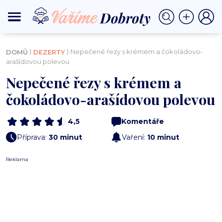
⟩
⟩ Nepečené řezy s krémem a čokoládovo-
DOMŮ
DEZERTY
arašídovou polevou
Nepečené řezy s krémem a
čokoládovo-arašídovou polevou
4,5
Komentáře
Příprava:
30 minut
Vaření:
10 minut
Reklama