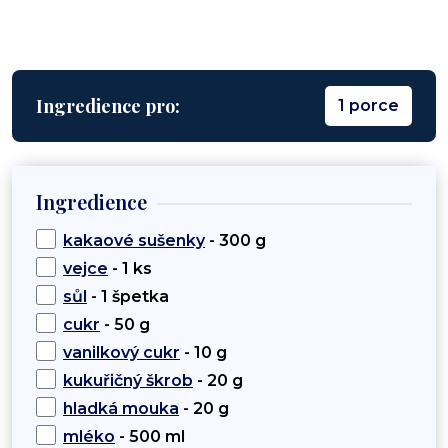
Ingredience pro:
1 porce
Ingredience
kakaové sušenky
- 300 g
vejce
- 1 ks
sůl
- 1 špetka
cukr
- 50 g
vanilkový cukr
- 10 g
kukuřičný škrob
- 20 g
hladká mouka
- 20 g
mléko
- 500 ml