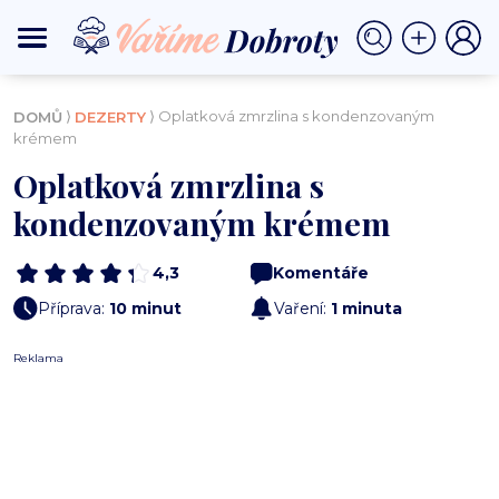
⟩
⟩ Oplatková zmrzlina s kondenzovaným
DOMŮ
DEZERTY
krémem
Oplatková zmrzlina s
kondenzovaným krémem
4,3
Komentáře
Příprava:
10 minut
Vaření:
1 minuta
Reklama