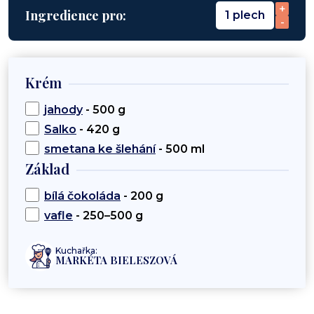
+
Ingredience pro:
1 plech
-
Krém
jahody
- 500 g
Salko
- 420 g
smetana ke šlehání
- 500 ml
Základ
bílá čokoláda
- 200 g
vafle
- 250–500 g
Kuchařka:
MARKÉTA BIELESZOVÁ