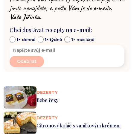
jinde nenajdete, a pošlu Vám je do e-mailu.
Vaše Jiřinka.
Chci dostávat recepty na e-mail:
1× denně
1× týdně
1× měsíčně
DEZERTY
Bebe řezy
DEZERTY
Citronový koláč s vanilkovým krémem