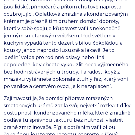
jsou lidské, přímočaré a přitom chuťově naprosto
odzbrojující. Oplatková zmrzlina s kondenzovaným
krémem je přesně tím druhem domácí dobroty,
která v sobě spojuje křupavost vaflí s nekonečně
jemným smetanovým vnitřkem. Pod světlem v
kuchyni vypadá tento dezert s bílou čokoládou a
kousky jahod naprosto luxusně a lákavě. Je to
ideální volba pro rodinné oslavy nebo líná
odpoledne, kdy chcete vykouzlit něco výjimečného
bez hodin strávených u trouby. Ta radost, když z
mrazáku vytáhnete dokonale ztuhlý řez, který voní
po vanilce a čerstvém ovoci, je k nezaplacení.
Zajímavostí je, že domácí příprava mražených
smetanových krémů zažila svůj největší rozkvět díky
dostupnosti kondenzovaného mléka, které zmrzlině
dodává tu správnou texturu bez nutnosti vlastnit
drahé zmrzlinovače. Fígl s potřením vaflí bílou
čokoládou je v tomto receptu naprosto klíčový –