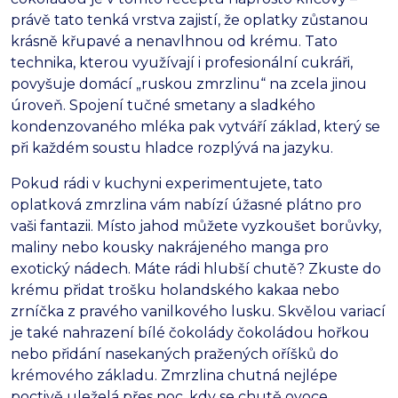
právě tato tenká vrstva zajistí, že oplatky zůstanou
krásně křupavé a nenavlhnou od krému. Tato
technika, kterou využívají i profesionální cukráři,
povyšuje domácí „ruskou zmrzlinu“ na zcela jinou
úroveň. Spojení tučné smetany a sladkého
kondenzovaného mléka pak vytváří základ, který se
při každém soustu hladce rozplývá na jazyku.
Pokud rádi v kuchyni experimentujete, tato
oplatková zmrzlina vám nabízí úžasné plátno pro
vaši fantazii. Místo jahod můžete vyzkoušet borůvky,
maliny nebo kousky nakrájeného manga pro
exotický nádech. Máte rádi hlubší chutě? Zkuste do
krému přidat trošku holandského kakaa nebo
zrníčka z pravého vanilkového lusku. Skvělou variací
je také nahrazení bílé čokolády čokoládou hořkou
nebo přidání nasekaných pražených oříšků do
krémového základu. Zmrzlina chutná nejlépe
poctivě uleželá přes noc, kdy se chutě ovoce