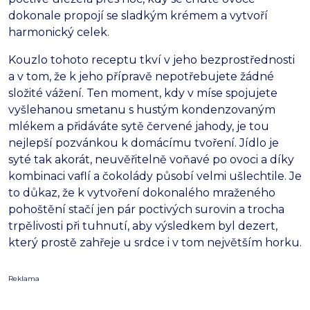
dokonale propojí se sladkým krémem a vytvoří
harmonický celek.
Kouzlo tohoto receptu tkví v jeho bezprostřednosti
a v tom, že k jeho přípravě nepotřebujete žádné
složité vážení. Ten moment, kdy v míse spojujete
vyšlehanou smetanu s hustým kondenzovaným
mlékem a přidáváte sytě červené jahody, je tou
nejlepší pozvánkou k domácímu tvoření. Jídlo je
syté tak akorát, neuvěřitelně voňavé po ovoci a díky
kombinaci vaflí a čokolády působí velmi ušlechtile. Je
to důkaz, že k vytvoření dokonalého mraženého
pohoštění stačí jen pár poctivých surovin a trocha
trpělivosti při tuhnutí, aby výsledkem byl dezert,
který prostě zahřeje u srdce i v tom největším horku.
Reklama