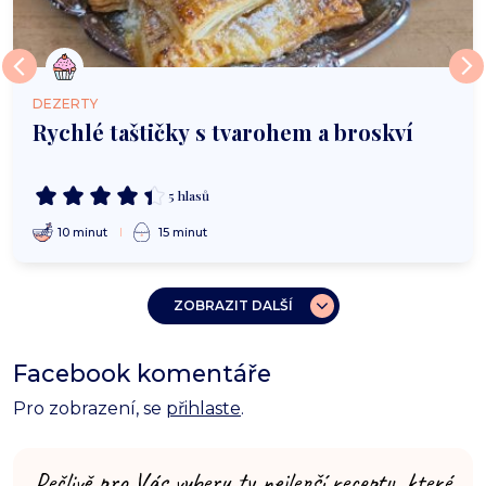
DEZERTY
Rychlé taštičky s tvarohem a broskví
5 hlasů
10 minut
15 minut
ZOBRAZIT DALŠÍ
Facebook komentáře
Pro zobrazení, se
přihlaste
.
Pečlivě pro Vás vyberu ty nejlepší recepty, které