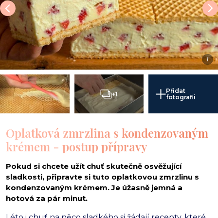
i
Přidat
+1
fotografii
Oplatková zmrzlina s kondenzovaným
krémem - postup přípravy
Pokud si chcete užít chuť skutečně osvěžující
sladkosti, připravte si tuto oplatkovou zmrzlinu s
kondenzovaným krémem. Je úžasně jemná a
hotová za pár minut.
Léto i chuť na něco sladkého si žádají recepty, které