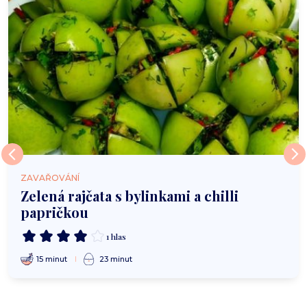
ZAVAŘOVÁNÍ
Zelená rajčata s bylinkami a chilli
papričkou
1 hlas
15 minut
23 minut