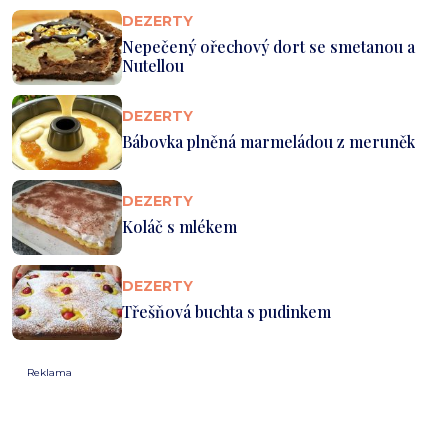
DEZERTY
Nepečený ořechový dort se smetanou a
Nutellou
DEZERTY
Bábovka plněná marmeládou z meruněk
DEZERTY
Koláč s mlékem
DEZERTY
Třešňová buchta s pudinkem
Reklama