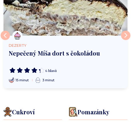
DEZERTY
Nepečený Míša dort s čokoládou
6 hlasů
15 minut
3 minut
Cukroví
Pomazánky