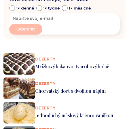
1× denně
1× týdně
1× měsíčně
DEZERTY
Mřížkový kakaovo-tvarohový koláč
DEZERTY
Chorvatský dort s dvojitou náplní
DEZERTY
Jednoduchý máslový krém s vanilkou