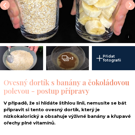
i
Přidat
+3
fotografii
Ovesný dortík s banány a čokoládovou
polevou - postup přípravy
V případě, že si hlídáte štíhlou linii, nemusíte se bát
připravit si tento ovesný dortík, který je
nízkokalorický a obsahuje výživné banány a křupavé
ořechy plné vitamínů.