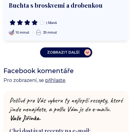
Buchta s broskvemi a drobenkou
5 hlasů
10 minut
35 minut
ZOBRAZIT DALŠÍ
Facebook komentáře
Pro zobrazení, se
přihlaste
.
Pečlivě pro Vás vyberu ty nejlepší recepty, které
jinde nenajdete, a pošlu Vám je do e-mailu.
Vaše Jiřinka.
Chci dostávat recepty na e-mail: