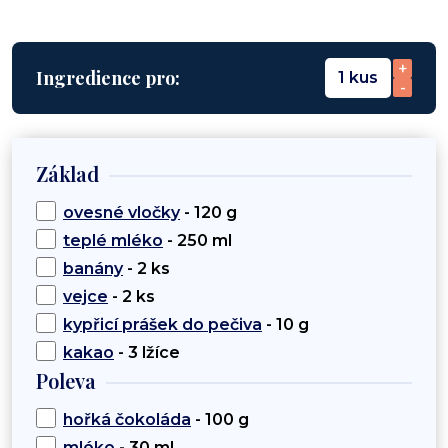
+
Ingredience pro:
1 kus
-
Základ
ovesné vločky
- 120 g
teplé mléko
- 250 ml
banány
- 2 ks
vejce
- 2 ks
kypřicí prášek do pečiva
- 10 g
kakao
- 3 lžíce
Poleva
hořká čokoláda
- 100 g
mléko
- 30 ml