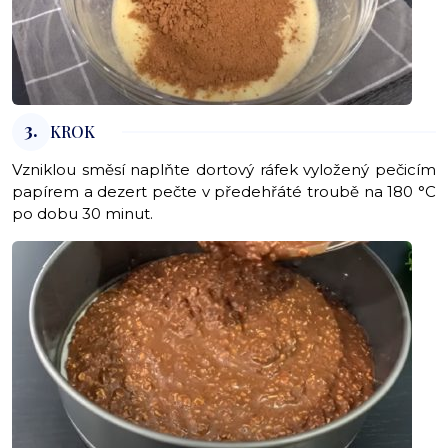
3.
KROK
Vzniklou směsí naplňte dortový ráfek vyložený pečicím
papírem a dezert pečte v předehřáté troubě na 180 °C
po dobu 30 minut.