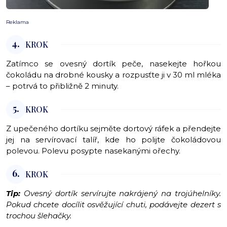
Reklama
4.
KROK
Zatímco se ovesný dortík peče, nasekejte hořkou
čokoládu na drobné kousky a rozpusťte ji v 30 ml mléka
– potrvá to přibližně 2 minuty.
5.
KROK
Z upečeného dortíku sejměte dortový ráfek a přendejte
jej na servírovací talíř, kde ho polijte čokoládovou
polevou. Polevu posypte nasekanými ořechy.
6.
KROK
Tip:
Ovesný dortík servírujte nakrájený na trojúhelníky.
Pokud chcete docílit osvěžující chuti, podávejte dezert s
trochou šlehačky.