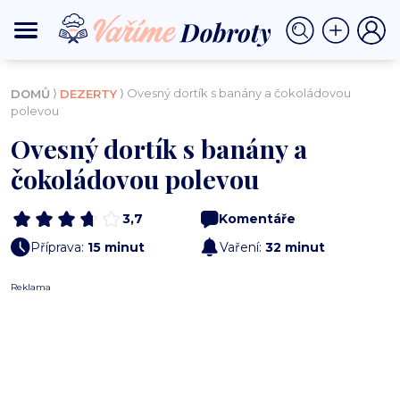
⟩
⟩ Ovesný dortík s banány a čokoládovou
DOMŮ
DEZERTY
polevou
Ovesný dortík s banány a
čokoládovou polevou
3,7
Komentáře
Příprava:
15 minut
Vaření:
32 minut
Reklama