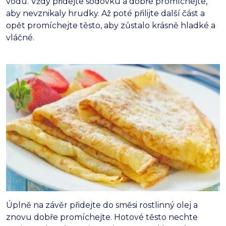
vodu. Vždy přidejte sodovku a dobře promíchejte,
aby nevznikaly hrudky. Až poté přilijte další část a
opět promíchejte těsto, aby zůstalo krásně hladké a
vláčné.
Úplně na závěr přidejte do směsi rostlinný olej a
znovu dobře promíchejte. Hotové těsto nechte