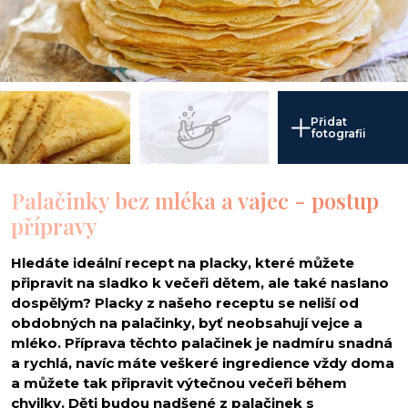
Přidat
fotografii
Palačinky bez mléka a vajec - postup
přípravy
Hledáte ideální recept na placky, které můžete
připravit na sladko k večeři dětem, ale také naslano
dospělým? Placky z našeho receptu se neliší od
obdobných na palačinky, byť neobsahují vejce a
mléko. Příprava těchto palačinek je nadmíru snadná
a rychlá, navíc máte veškeré ingredience vždy doma
a můžete tak připravit výtečnou večeři během
chvilky. Děti budou nadšené z palačinek s