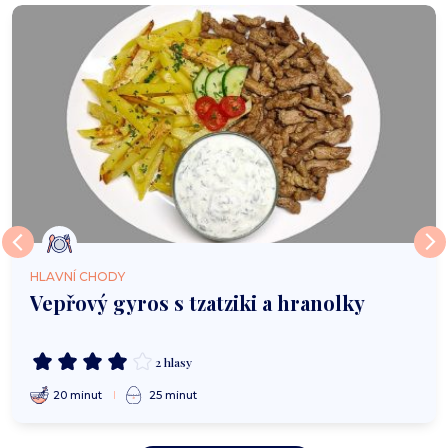
HLAVNÍ CHODY
Vepřový gyros s tzatziki a hranolky
2 hlasy
20 minut
25 minut