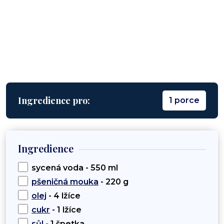
Ingredience pro:
1 porce
Ingredience
sycená voda - 550 ml
pšeničná mouka
- 220 g
olej
- 4 lžíce
cukr
- 1 lžíce
sůl
- 1 špetka