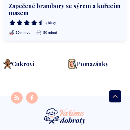
Zapečené brambory se sýrem a kuřecím
masem
4 hlasy
20 minut
50 minut
Cukroví
Pomazánky