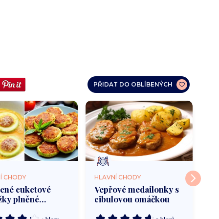
PŘIDAT DO OBLÍBENÝCH
Í CHODY
HLAVNÍ CHODY
HL
ené cuketové
Vepřové medailonky s
Ku
žky plněné
cibulovou omáčkou
mo
ým masem
ba
su
4 hlasy
9 hlasů