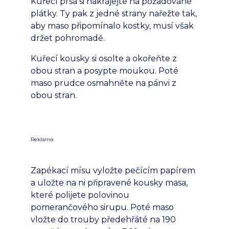
Kuřecí prsa si nakrájejte na požadované
plátky. Ty pak z jedné strany nařežte tak,
aby maso připomínalo kostky, musí však
držet pohromadě.
Kuřecí kousky si osolte a okořeňte z
obou stran a posypte moukou. Poté
maso prudce osmahněte na pánvi z
obou stran.
Reklama
Zapékací mísu vyložte pečícím papírem
a uložte na ni připravené kousky masa,
které polijete polovinou
pomerančového sirupu. Poté maso
vložte do trouby předehřáté na 190