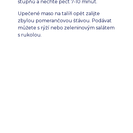
stupňů a nechte péct 7-10 minut.
Upečené maso na talíři opět zalijte
zbylou pomerančovou šťávou. Podávat
můžete s rýží nebo zeleninovým salátem
s rukolou.