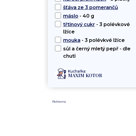
šťáva ze 3 pomerančů
máslo
- 40 g
třtinový cukr
- 3 polévkové
lžíce
mouka
- 3 polévkvé lžíce
sůl a černý mletý pepř - dle
chuti
Kuchařka:
MAXIM KOTOR
Reklama