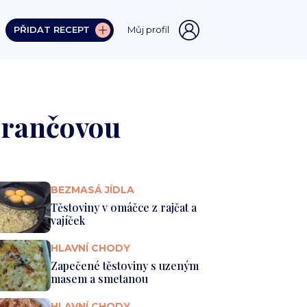
PŘIDAT RECEPT
Můj profil
erančovou
BEZMASÁ JÍDLA
Těstoviny v omáčce z rajčat a
vajíček
HLAVNÍ CHODY
Zapečené těstoviny s uzeným
masem a smetanou
HLAVNÍ CHODY