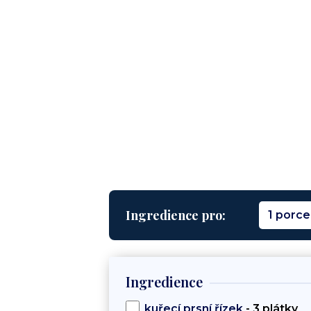
Ingredience pro:
1 porce
Ingredience
kuřecí prsní řízek
- 3 plátky