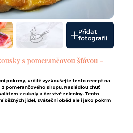
Přidat
fotografii
kousky s pomerančovou šťávou -
ní pokrmy, určitě vyzkoušejte tento recept na
em z pomerančového sirupu. Nasládlou chuť
alátem z rukoly a čerstvé zeleniny. Tento
 běžných jídel, sváteční oběd ale i jako pokrm