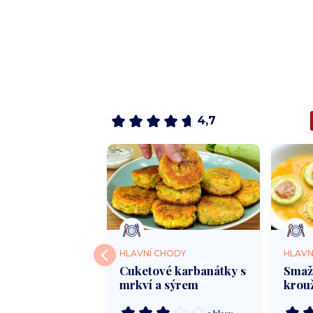
4,7
HODY
HLAVNÍ CHODY
HLAVN
é kuřecí
Cuketové karbanátky s
Smaž
 se sýrem a
mrkví a sýrem
krou
rami
mlet
4 hlasy
3 hlasy