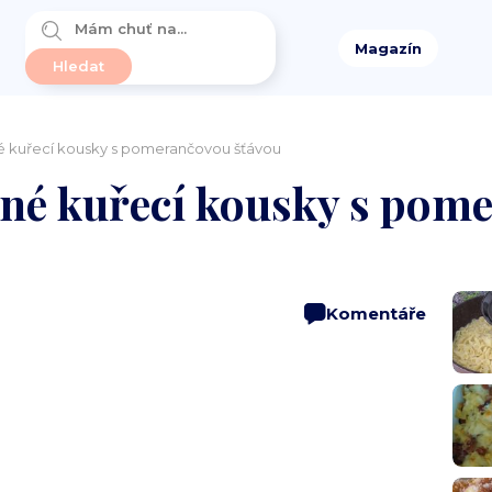
Magazín
é kuřecí kousky s pomerančovou šťávou
dné kuřecí kousky s pom
Komentáře