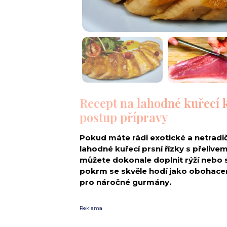
Recept na lahodné kuřecí 
postup přípravy
Pokud máte rádi exotické a netradič
lahodné kuřecí prsní řízky s přeliv
můžete dokonale doplnit rýží nebo s
pokrm se skvěle hodí jako obohacení
pro náročné gurmány.
Reklama