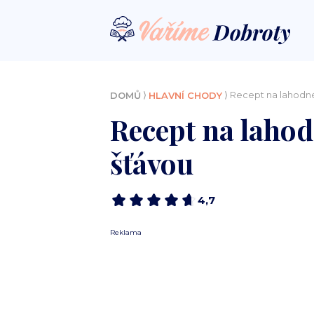
⟩
⟩ Recept na lahodn
DOMŮ
HLAVNÍ CHODY
Recept na laho
šťávou
4,7
Reklama