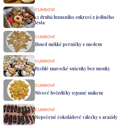
CUKROVÍ
12 druhů luxusního cukroví z jediného
těsta
CUKROVÍ
Ihned měkké perníčky s medem
CUKROVÍ
Rychlé marocké sušenky bez mouky
CUKROVÍ
Nivové hvězdičky sypané mákem
CUKROVÍ
Nepečené čokoládové válečky s arašídy