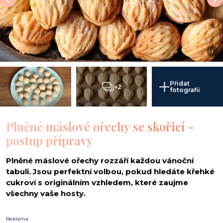
i
Přidat
+2
fotografii
Plněné máslové ořechy se skořicí -
postup přípravy
Plněné máslové ořechy rozzáří každou vánoční
tabuli. Jsou perfektní volbou, pokud hledáte křehké
cukroví s originálním vzhledem, které zaujme
všechny vaše hosty.
Reklama