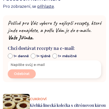
Pro zobrazení, se
přihlaste
.
Pečlivě pro Vás vyberu ty nejlepší recepty, které
jinde nenajdete, a pošlu Vám je do e-mailu.
Vaše Jiřinka.
Chci dostávat recepty na e-mail:
1× denně
1× týdně
1× měsíčně
CUKROVÍ
Křehká linecká kolečka s citrónovou kůrou