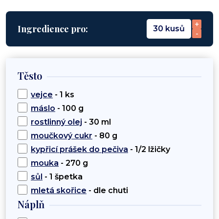
+
Ingredience pro:
30 kusů
-
Těsto
vejce
- 1 ks
máslo
- 100 g
rostlinný olej
- 30 ml
moučkový cukr
- 80 g
kypřicí prášek do pečiva
- 1/2 lžičky
mouka
- 270 g
sůl
- 1 špetka
mletá skořice
- dle chuti
Náplň