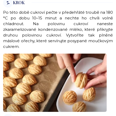
5.
KROK
Po této době cukroví pečte v předehřáté troubě na 180
°C po dobu 10–15 minut a nechte ho chvíli volně
chladnout. Na polovinu cukroví naneste
zkaramelizované kondenzované mléko, které přikryjte
druhou polovinou cukroví. Vytvoříte tak plněné
máslové ořechy, které servírujte posypané moučkovým
cukrem.