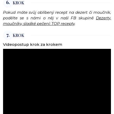
6.
KROK
Pokud máte svůj oblíbený recept na dezert či moučník,
podělte se s námi o něj v naší FB skupině
Dezerty,
moučníky, sladké pečení: TOP recepty
.
7.
KROK
Videopostup krok za krokem