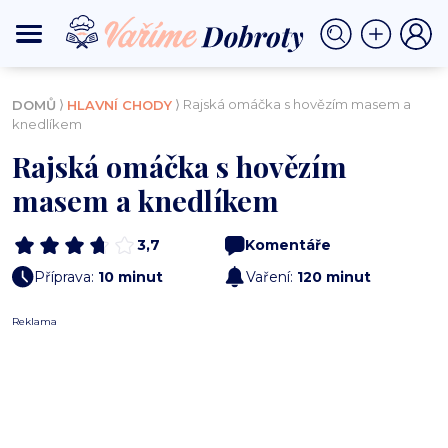
⟩
⟩ Rajská omáčka s hovězím masem a
DOMŮ
HLAVNÍ CHODY
knedlíkem
Rajská omáčka s hovězím
masem a knedlíkem
3,7
Komentáře
Příprava:
10 minut
Vaření:
120 minut
Reklama