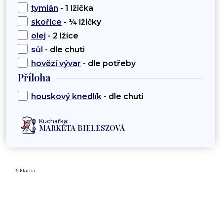
tymián
- 1 lžička
skořice
- ¼ lžičky
olej
- 2 lžíce
sůl
- dle chuti
hovězí vývar
- dle potřeby
Příloha
houskový knedlík
- dle chuti
Kuchařka:
MARKÉTA BIELESZOVÁ
Reklama