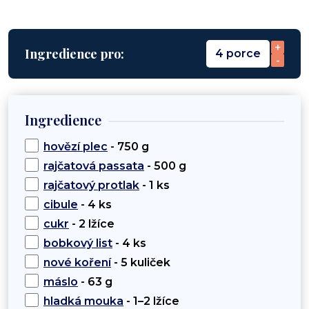
+
Ingredience pro:
4 porce
-
Ingredience
hovězí plec
- 750 g
rajčatová passata
- 500 g
rajčatový protlak
- 1 ks
cibule
- 4 ks
cukr
- 2 lžíce
bobkový list
- 4 ks
nové koření
- 5 kuliček
máslo
- 63 g
hladká mouka
- 1–2 lžíce