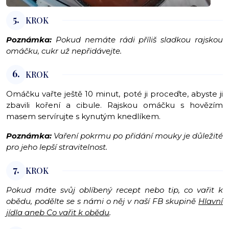
5.
KROK
Poznámka:
Pokud nemáte rádi příliš sladkou rajskou
omáčku, cukr už nepřidávejte.
6.
KROK
Omáčku vařte ještě 10 minut, poté ji proceďte, abyste ji
zbavili koření a cibule. Rajskou omáčku s hovězím
masem servírujte s kynutým knedlíkem.
Poznámka:
Vaření pokrmu po přidání mouky je důležité
pro jeho lepší stravitelnost.
7.
KROK
Pokud máte svůj oblíbený recept nebo tip, co vařit k
obědu, podělte se s námi o něj v naší FB skupině
Hlavní
jídla aneb Co vařit k obědu
.