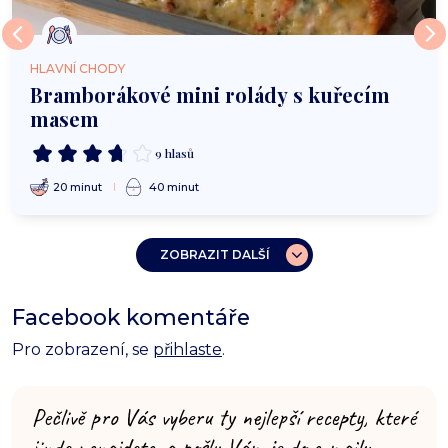
HLAVNÍ CHODY
Bramborákové mini rolády s kuřecím
masem
9 hlasů
20 minut
40 minut
ZOBRAZIT DALŠÍ
Facebook komentáře
Pro zobrazení, se
přihlaste
.
Pečlivě pro Vás vyberu ty nejlepší recepty, které
jinde nenajdete, a pošlu Vám je do e-mailu.