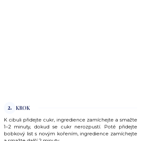
2.
KROK
K cibuli přidejte cukr, ingredience zamíchejte a smažte
1–2 minuty, dokud se cukr nerozpustí. Poté přidejte
bobkový list s novým kořením, ingredience zamíchejte
a smažte další 2 minuty.