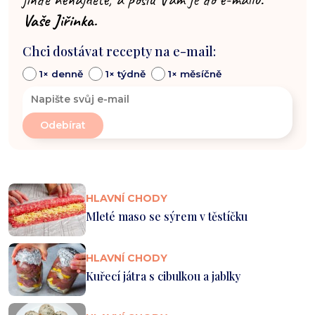
Vaše Jiřinka.
Chci dostávat recepty na e-mail:
1× denně
1× týdně
1× měsíčně
HLAVNÍ CHODY
Mleté maso se sýrem v těstíčku
HLAVNÍ CHODY
Kuřecí játra s cibulkou a jablky