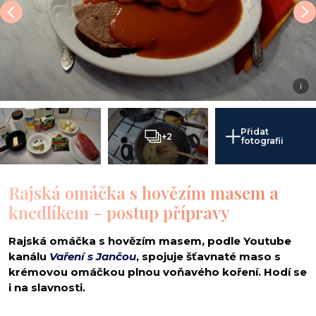
i
Přidat
+2
fotografii
Rajská omáčka s hovězím masem a
knedlíkem - postup přípravy
Rajská omáčka s hovězím masem, podle Youtube
kanálu
Vaření s Jančou
, spojuje šťavnaté maso s
krémovou omáčkou plnou voňavého koření. Hodí se
i na slavnosti.