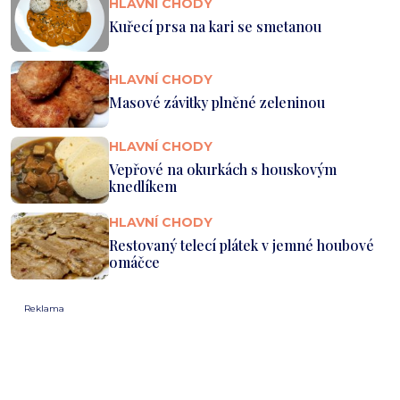
HLAVNÍ CHODY
Kuřecí prsa na kari se smetanou
HLAVNÍ CHODY
Masové závitky plněné zeleninou
HLAVNÍ CHODY
Vepřové na okurkách s houskovým
knedlíkem
HLAVNÍ CHODY
Restovaný telecí plátek v jemné houbové
omáčce
Reklama