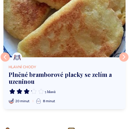
HLAVNÍ CHODY
Plněné bramborové placky se zelím a
uzeninou
5 hlasů
20 minut
8 minut