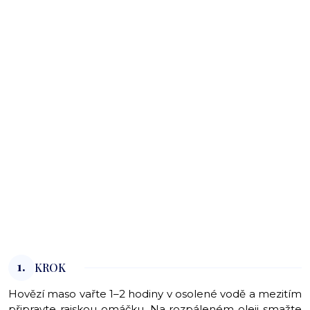
1.
KROK
Hovězí maso vařte 1–2 hodiny v osolené vodě a mezitím
připravte rajskou omáčku. Na rozpáleném oleji smažte