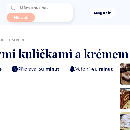
Magazín
čkami a krémem
ými kuličkami a krémem
e
Příprava:
30 minut
Vaření:
40 minut