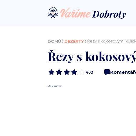
⟩
⟩ Řezy s kokosovými kuli
DOMŮ
DEZERTY
Řezy s kokosov
4,0
Komentář
Reklama