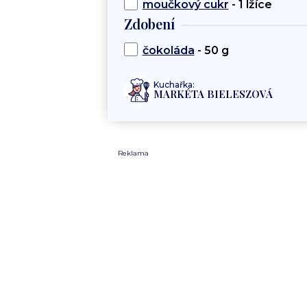
moučkový cukr
- 1 lžíce
Zdobení
čokoláda
- 50 g
Kuchařka:
MARKÉTA BIELESZOVÁ
Reklama