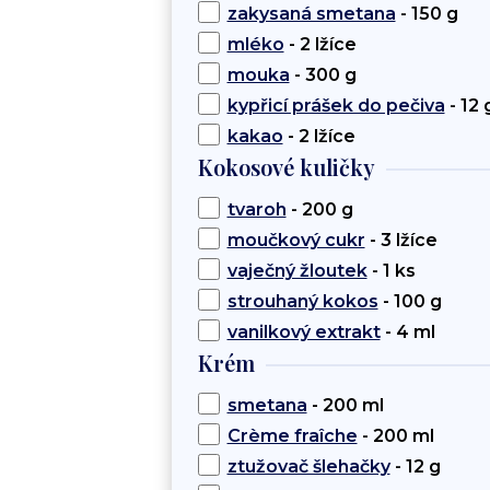
zakysaná smetana
- 150 g
mléko
- 2 lžíce
mouka
- 300 g
kypřicí prášek do pečiva
- 12 
kakao
- 2 lžíce
Kokosové kuličky
tvaroh
- 200 g
moučkový cukr
- 3 lžíce
vaječný žloutek
- 1 ks
strouhaný kokos
- 100 g
vanilkový extrakt
- 4 ml
Krém
smetana
- 200 ml
Crème fraîche
- 200 ml
ztužovač šlehačky
- 12 g