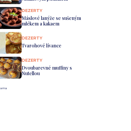
DEZERTY
Máslové lanýže se sušeným
mlékem a kakaem
DEZERTY
Tvarohové lívance
DEZERTY
Dvoubarevné muffiny s
Nutellou
lama