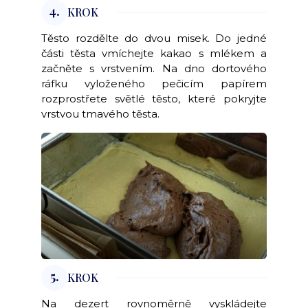
4.
KROK
Těsto rozdělte do dvou misek. Do jedné
části těsta vmíchejte kakao s mlékem a
začněte s vrstvením. Na dno dortového
ráfku vyloženého pečicím papírem
rozprostřete světlé těsto, které pokryjte
vrstvou tmavého těsta.
5.
KROK
Na dezert rovnoměrně vyskládejte