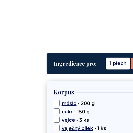
Ingredience pro:
1 plech
Korpus
máslo
- 200 g
cukr
- 150 g
vejce
- 3 ks
vaječný bílek
- 1 ks