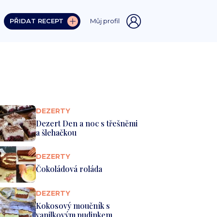
PŘIDAT RECEPT
Můj profil
DEZERTY
Dezert Den a noc s třešněmi
a šlehačkou
DEZERTY
Čokoládová roláda
DEZERTY
Kokosový moučník s
vanilkovým pudinkem