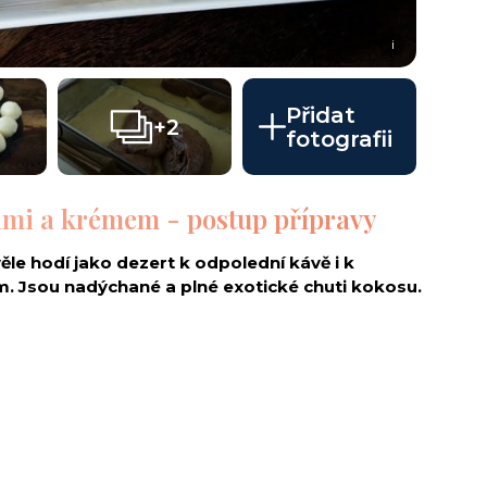
i
Přidat
+2
fotografii
ami a krémem - postup přípravy
le hodí jako dezert k odpolední kávě i k
m. Jsou nadýchané a plné exotické chuti kokosu.