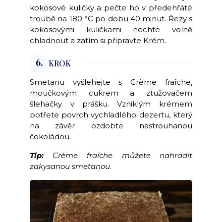
kokosové kuličky a pečte ho v předehřáté
troubě na 180 °C po dobu 40 minut. Řezy s
kokosovými kuličkami nechte volně
chladnout a zatím si připravte Krém.
6.
KROK
Smetanu vyšlehejte s Crème fraîche,
moučkovým cukrem a ztužovačem
šlehačky v prášku. Vzniklým krémem
potřete povrch vychladlého dezertu, který
na závěr ozdobte nastrouhanou
čokoládou.
Tip:
Crème fraîche můžete nahradit
zakysanou smetanou.