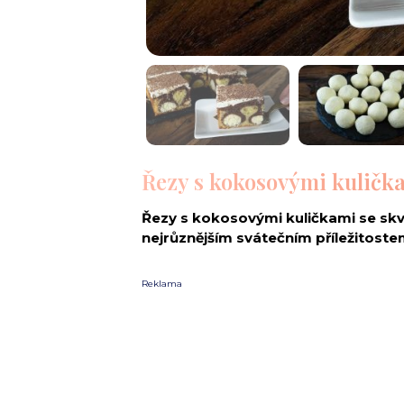
Řezy s kokosovými kuličk
Řezy s kokosovými kuličkami se skvě
nejrůznějším svátečním příležitoste
Reklama