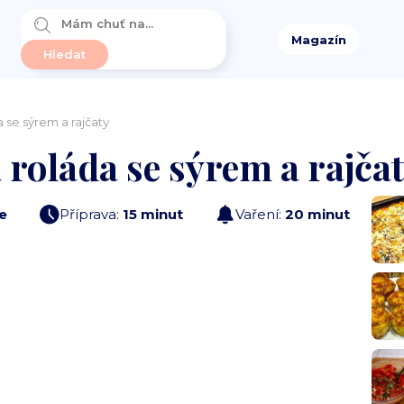
Magazín
 se sýrem a rajčaty
 roláda se sýrem a rajča
e
Příprava:
15 minut
Vaření:
20 minut