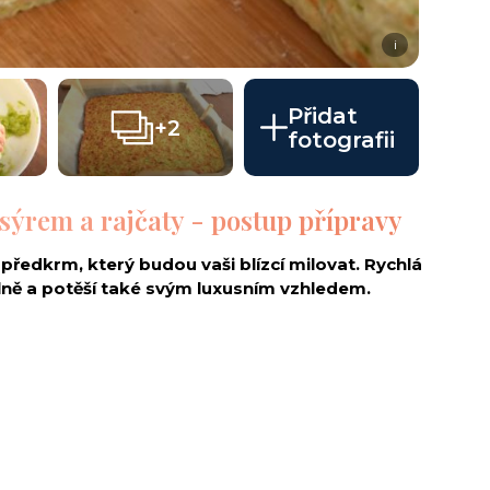
i
Přidat
+2
fotografii
sýrem a rajčaty - postup přípravy
 předkrm, který budou vaši blízcí milovat. Rychlá
lně a potěší také svým luxusním vzhledem.