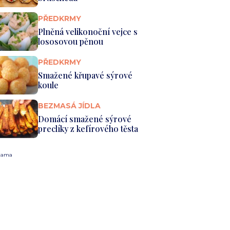
PŘEDKRMY
Plněná velikonoční vejce s
lososovou pěnou
PŘEDKRMY
Smažené křupavé sýrové
koule
BEZMASÁ JÍDLA
Domácí smažené sýrové
preclíky z kefírového těsta
lama