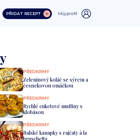
PŘIDAT RECEPT
Můj profil
ty
PŘEDKRMY
Zeleninový koláč se sýrem a
česnekovou omáčkou
PŘEDKRMY
Rychlé cuketové muffiny s
klobásou
PŘEDKRMY
Italské kanapky s rajčaty à la
bruschetta