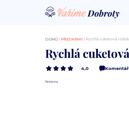
⟩
⟩ Rychlá cuketová roláda
DOMŮ
PŘEDKRMY
Rychlá cuketová
4,0
Komentář
Reklama