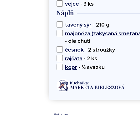
vejce
- 3 ks
Náplň
tavený sýr
- 210 g
majonéza (zakysaná smetana
- dle chuti
česnek
- 2 stroužky
rajčata
- 2 ks
kopr
- ⅓ svazku
Kuchařka:
MARKÉTA BIELESZOVÁ
Reklama