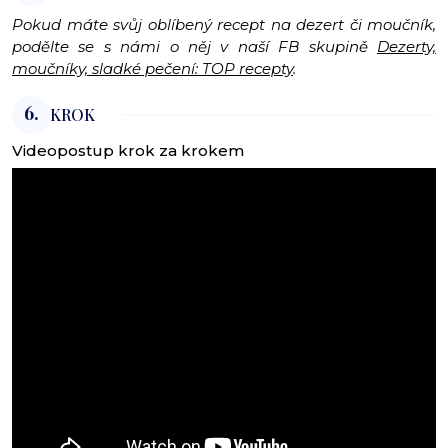
Pokud máte svůj oblíbený recept na dezert či moučník,
podělte se s námi o něj v naší FB skupině
Dezerty,
moučníky, sladké pečení: TOP recepty
.
6.
KROK
Videopostup krok za krokem