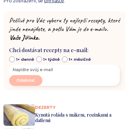
Pro zobrazení, se
přihlaste
.
Pečlivě pro Vás vyberu ty nejlepší recepty, které
jinde nenajdete, a pošlu Vám je do e-mailu.
Vaše Jiřinka.
Chci dostávat recepty na e-mail:
1× denně
1× týdně
1× měsíčně
DEZERTY
Kynutá roláda s mákem, rozinkami a
datlemi