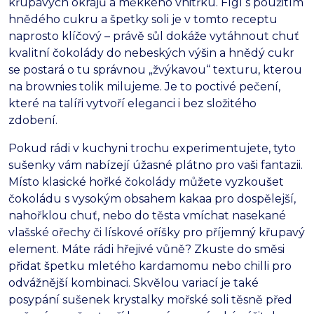
křupavých okrajů a měkkého vnitřku.
Fígl s použitím
hnědého cukru a špetky soli je v tomto receptu
naprosto klíčový – právě sůl dokáže vytáhnout chuť
kvalitní čokolády do nebeských výšin a hnědý cukr
se postará o tu správnou „žvýkavou“ texturu,
kterou
na brownies tolik milujeme.
Je to poctivé pečení,
které na talíři vytvoří eleganci i bez složitého
zdobení.
Pokud rádi v kuchyni trochu experimentujete,
tyto
sušenky vám nabízejí úžasné plátno pro vaši fantazii.
Místo klasické hořké čokolády můžete vyzkoušet
čokoládu s vysokým obsahem kakaa pro dospělejší,
nahořklou chuť,
nebo do těsta vmíchat nasekané
vlašské ořechy či lískové oříšky pro příjemný křupavý
element.
Máte rádi hřejivé vůně?
Zkuste do směsi
přidat špetku mletého kardamomu nebo chilli pro
odvážnější kombinaci.
Skvělou variací je také
posypání sušenek krystalky mořské soli těsně před