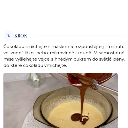
1.
KROK
Čokoládu smíchejte s máslem a rozpouštějte ji 1 minutu
ve vodní lázni nebo mikrovlnné troubě. V samostatné
míse vyšlehejte vejce s hnědým cukrem do světlé pěny,
do které čokoládu vmíchejte.