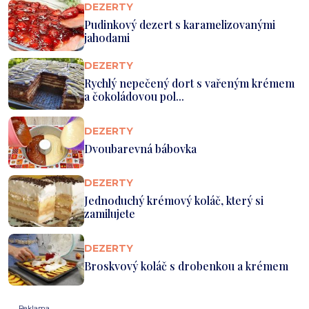
DEZERTY
Pudinkový dezert s karamelizovanými
jahodami
DEZERTY
Rychlý nepečený dort s vařeným krémem
a čokoládovou pol...
DEZERTY
Dvoubarevná bábovka
DEZERTY
Jednoduchý krémový koláč, který si
zamilujete
DEZERTY
Broskvový koláč s drobenkou a krémem
Reklama