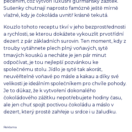
pečením,
což vytvoří luxusní gurmánský zážitek.
Sušenky chutnají naprosto famózně ještě mírně
vlažné,
kdy je čokoláda uvnitř krásně tekutá.
Kouzlo tohoto receptu tkví v jeho bezprostřednosti
a rychlosti,
se kterou dokážete vykouzlit prvotřídní
dezert z pár základních surovin.
Ten moment,
kdy z
trouby vytáhnete plech plný voňavých,
sytě
tmavých kousků a necháte je jen pár minut
odpočívat,
je tou nejlepší pozvánkou ke
společnému stolu.
Jídlo je syté tak akorát,
neuvěřitelně voňavé po másle a kakau a díky své
velikosti je ideálním společníkem pro chvíle pohody.
Je to důkaz,
že k vytvoření dokonalého
čokoládového zážitku nepotřebujete hodiny času,
ale jen chuť spojit poctivou čokoládu a máslo v
dezert,
který prostě zahřeje u srdce i u žaludku.
Reklama