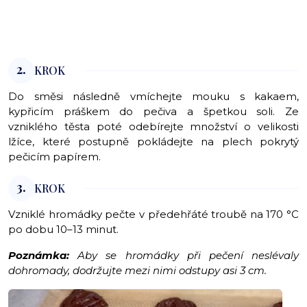
2.
KROK
Do směsi následně vmíchejte mouku s kakaem,
kypřicím práškem do pečiva a špetkou soli. Ze
vzniklého těsta poté odebírejte množství o velikosti
lžíce, které postupně pokládejte na plech pokrytý
pečicím papírem.
3.
KROK
Vzniklé hromádky pečte v předehřáté troubě na 170 °C
po dobu 10–13 minut.
Poznámka:
Aby se hromádky při pečení neslévaly
dohromady, dodržujte mezi nimi odstupy asi 3 cm.