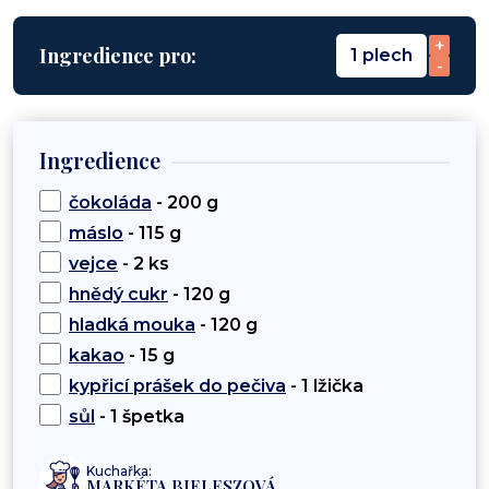
+
Ingredience pro:
1 plech
-
Ingredience
čokoláda
- 200 g
máslo
- 115 g
vejce
- 2 ks
hnědý cukr
- 120 g
hladká mouka
- 120 g
kakao
- 15 g
kypřicí prášek do pečiva
- 1 lžička
sůl
- 1 špetka
Kuchařka:
MARKÉTA BIELESZOVÁ