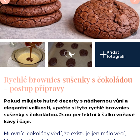
i
Přidat
+1
fotografii
Rychlé brownies sušenky s čokoládou
- postup přípravy
Pokud milujete hutné dezerty s nádhernou vůní a
elegantní velikostí, upečte si tyto rychlé brownies
sušenky s čokoládou. Jsou perfektní k šálku voňavé
kávy i čaje.
Milovníci čokolády vědí,
že existuje jen málo věcí,