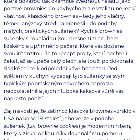
které dokážou tak okamžitě zvednout náladu jako
poctivé brownies.
Co kdybychom ale vzali tu nejlepší
vlastnost klasického brownies – tedy jeho vláčný,
téměř lanýžový střed – a přenesli ji do podoby
malých,
praktických sušenek?
Rychlé brownies
sušenky s čokoládou jsou přesně tím druhem
lidského a upřímného pečení,
které vás dostane
svou intenzitou.
Je to recept pro ty,
kteří nechtějí
čekat,
až se upeče celý plech,
ale touží po dokonalé
sladké tečce k odpolední kávě hned teď.
Pod
světlem v kuchyni vypadají tyto sušenky se svým
typickým popraskaným povrchem naprosto
neodolatelně a jejich hluboká kakaová vůně vás
naprosto pohltí.
Zajímavostí je,
že zatímco klasické brownies vzniklo v
USA na konci 19.
století,
jeho verze v podobě
sušenek (tzv.
brownie cookies
) je moderním hitem,
který si získal oblibu díky dokonalému poměru