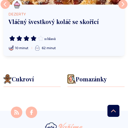
DEZERTY
Vláčný švestkový koláč se skořicí
11 hlasů
10 minut
62 minut
Cukroví
Pomazánky