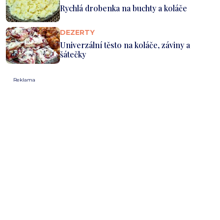
Rychlá drobenka na buchty a koláče
DEZERTY
Univerzální těsto na koláče, záviny a
šátečky
Reklama