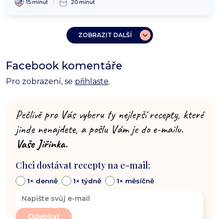
15 minut
20 minut
ZOBRAZIT DALŠÍ
Facebook komentáře
Pro zobrazení, se
přihlaste
.
Pečlivě pro Vás vyberu ty nejlepší recepty, které
jinde nenajdete, a pošlu Vám je do e-mailu.
Vaše Jiřinka.
Chci dostávat recepty na e-mail:
1× denně
1× týdně
1× měsíčně