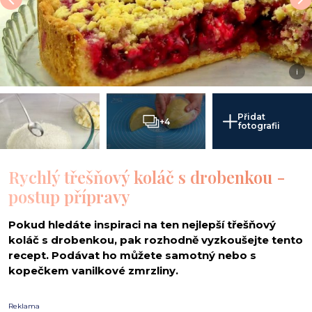
i
Přidat
+4
fotografii
Rychlý třešňový koláč s drobenkou -
postup přípravy
Pokud hledáte inspiraci na ten nejlepší třešňový
koláč s drobenkou, pak rozhodně vyzkoušejte tento
recept. Podávat ho můžete samotný nebo s
kopečkem vanilkové zmrzliny.
Reklama