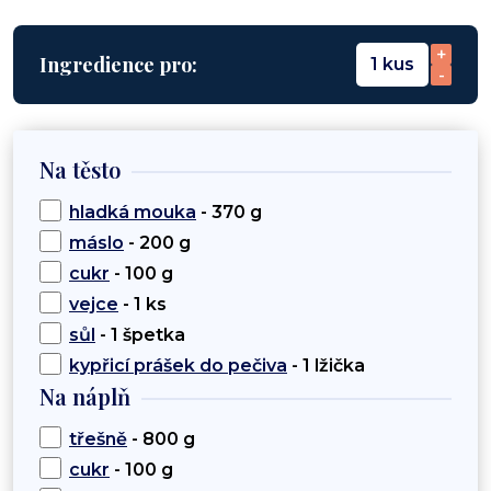
+
Ingredience pro:
1 kus
-
Na těsto
hladká mouka
- 370 g
máslo
- 200 g
cukr
- 100 g
vejce
- 1 ks
sůl
- 1 špetka
kypřicí prášek do pečiva
- 1 lžička
Na náplň
třešně
- 800 g
cukr
- 100 g