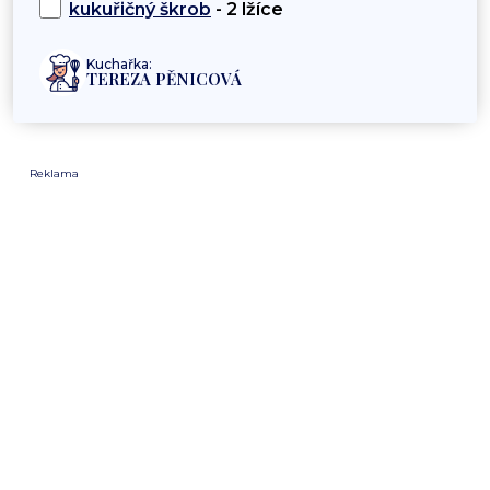
kukuřičný škrob
- 2 lžíce
Kuchařka:
TEREZA PĚNICOVÁ
Reklama