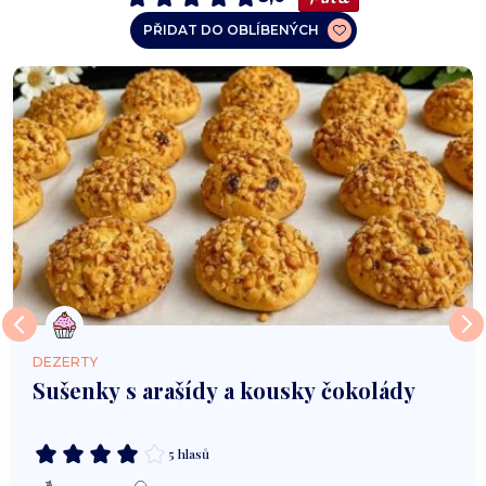
PŘIDAT DO OBLÍBENÝCH
DEZERTY
Sušenky s arašídy a kousky čokolády
5 hlasů