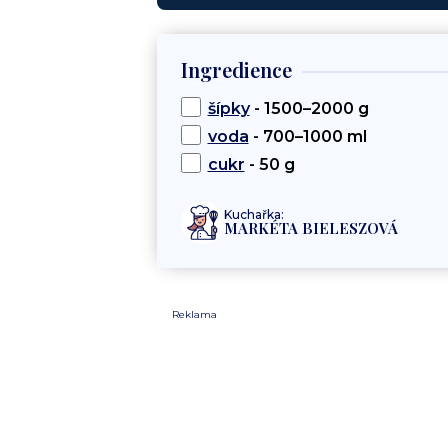
Ingredience
šípky
- 1500–2000 g
voda
- 700–1000 ml
cukr
- 50 g
Kuchařka:
MARKÉTA BIELESZOVÁ
Reklama