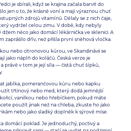
dci je sbírali, když se krajina začala barvit do
ešlo jen o to, že krásně voní a mají výraznou chuť
tupných zdrojů vitamínů. Dělaly se z nich čaje,
terý vydržel celou zimu. V době, kdy nebyly
 džem něco jako domácí lékárnička ve sklenici. A
 zaprášilo dřív, než přišla první sněhová vločka.
kou nebo citronovou kůrou, ve Skandinávii se
ají jako náplň do koláčů. Česká verze je
právě v tom je její síla — čistá chuť šípků,
.
dat jablka, pomerančovou kůru nebo kapku
užít třtinový nebo med, který dodá jemnější
skořicí, vanilkou nebo hřebíčkem, pokud máte
cete použít jinak než na chleba, zkuste ho jako
inkám nebo jako sladký doplněk k sýrové míse.
ka domácí poklad. Je jednoduchý, poctivý a
ůžeme připravit sami — stačí se vydat na podzimní