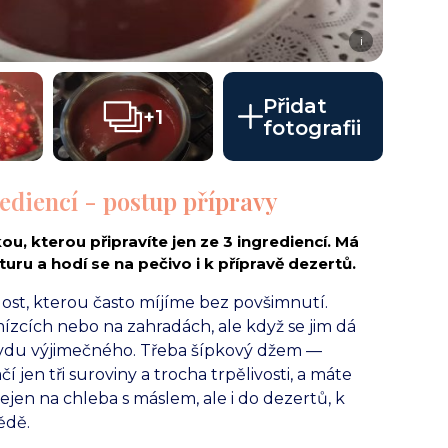
i
Přidat
+1
fotografii
ediencí - postup přípravy
u, kterou připravíte jen ze 3 ingrediencí. Má
ru a hodí se na pečivo i k přípravě dezertů.
ost, kterou často míjíme bez povšimnutí.
zcích nebo na zahradách, ale když se jim dá
avdu výjimečného. Třeba šípkový džem —
 jen tři suroviny a trocha trpělivosti, a máte
jen na chleba s máslem, ale i do dezertů, k
ědě.