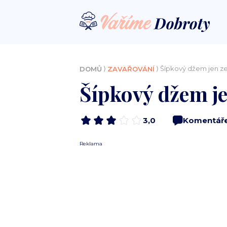
⟩
⟩ Šípkový džem jen ze
DOMŮ
ZAVAŘOVÁNÍ
Šípkový džem je
3,0
Komentář
Reklama