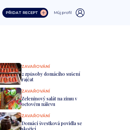
PŘIDAT RECEPT
Můj profil
ZAVAŘOVÁNÍ
2 způsoby domácího sušení
rajčat
ZAVAŘOVÁNÍ
Zeleninový salát na zimu v
octovém nálevu
ZAVAŘOVÁNÍ
Domácí švestková povidla se
skořicí