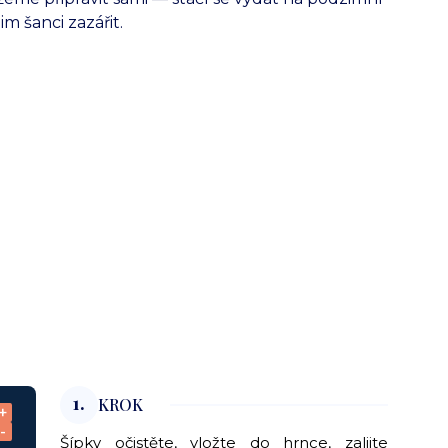
m šanci zazářit.
1.
KROK
+
-
Šípky očistěte, vložte do hrnce, zalijte