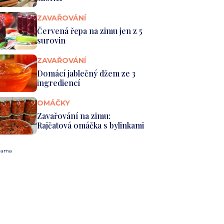
ZAVAŘOVÁNÍ
Červená řepa na zimu jen z 5
surovin
ZAVAŘOVÁNÍ
Domácí jablečný džem ze 3
ingrediencí
OMÁČKY
Zavařování na zimu:
Rajčatová omáčka s bylinkami
lama