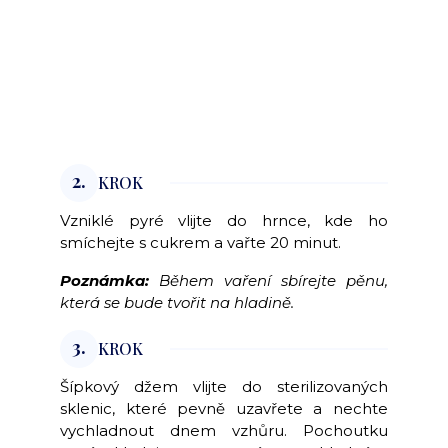
2.
KROK
Vzniklé pyré vlijte do hrnce, kde ho
smíchejte s cukrem a vařte 20 minut.
Poznámka:
Během vaření sbírejte pěnu,
která se bude tvořit na hladině.
3.
KROK
Šípkový džem vlijte do sterilizovaných
sklenic, které pevně uzavřete a nechte
vychladnout dnem vzhůru. Pochoutku