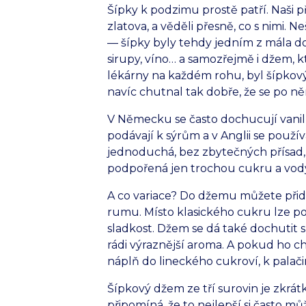
Šípky k podzimu prostě patří. Naši pře
zlatova, a věděli přesně, co s nimi. N
— šípky byly tehdy jedním z mála dos
sirupy, víno… a samozřejmě i džem, k
lékárny na každém rohu, byl šípkový
navíc chutnal tak dobře, že se po něm
V Německu se často dochucují vanil
podávají k sýrům a v Anglii se použív
jednoduchá, bez zbytečných přísad, a 
podpořená jen trochou cukru a vody
A co variace? Do džemu můžete při
rumu. Místo klasického cukru lze po
sladkost. Džem se dá také dochutit 
rádi výraznější aroma. A pokud ho ch
náplň do lineckého cukroví, k palač
Šípkový džem ze tří surovin je zkrát
připomíná, že to nejlepší si často m