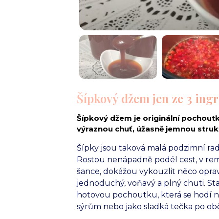
Šípkový džem jen ze 3 ingr
Šípkový džem je originální pochoutko
výraznou chuť, úžasně jemnou struktu
Šípky jsou taková malá podzimní rad
Rostou nenápadně podél cest, v remí
šance, dokážou vykouzlit něco opr
jednoduchý, voňavý a plný chuti. Stačí
hotovou pochoutku, která se hodí ne
sýrům nebo jako sladká tečka po ob