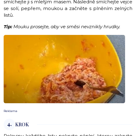
smíchejte ji s mletým masem. Následně smíchejte vejce
se solí, pepřem, moukou a začněte s plněním zelných
listů.
Tip:
Mouku prosejte, aby ve směsi nevznikly hrudky.
Reklama
4.
KROK
Polovinu každého listu pokryjte náplní, kterou zakryjte