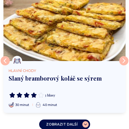
HLAVNÍ CHODY
Slaný bramborový koláč se sýrem
3 hlasy
30 minut
40 minut
ZOBRAZIT DALŠÍ