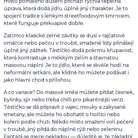
místo pomalého dušení přichází rychlá tepelná
úprava, která dodá jídlu úplně jiný charakter. Je to
spojení tradice s lehkým streetfoodovým šmrncem,
které funguje překvapivě dobře.
Zatímco klasické zelné závitky se dusí v rajčatové
omáčce nebo pečou v troubě, smažené listy přinášejí
úplně jiný zážitek. Těstíčko dodá pokrmu křupavost,
která kontrastuje s měkkým zelím a šťavnatou
masovou náplní. Je to jídlo, které se skvěle hodí na
neformální setkání, ale klidně ho můžete podávat i
jako hlavní chod s přílohou.
A co variace? Do masové směsi můžete přidat česnek,
bylinky, sýr nebo třeba chilli pro pikantnější verzi.
Těstíčko se dá připravit z vajec, mouky a zakysané
smetany, ale můžete ho obohatit o hořčici nebo
koření podle chuti. Někdo místo smažení volí pečení
v troubě, jiný přidá do náplně rýži nebo zeleninu.
Fantazii se meze nekladou — důležité je, že základní