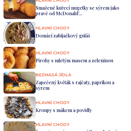
HLAVNÍ CHODY
Smažené kuřecí nugetky se sýrem jako
pravé od McDonald’...
HLAVNÍ CHODY
Domácí zabijačkový guláš
HLAVNÍ CHODY
Pirohy s mletým masem a zeleninou
BEZMASÁ JÍDLA
Zapečený květák s rajčaty, paprikou a
sýrem
HLAVNÍ CHODY
Kroupy s mákem a povidly
HLAVNÍ CHODY