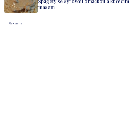
Špagety se sýrovou omáčkou a kuřecím
masem
Reklama