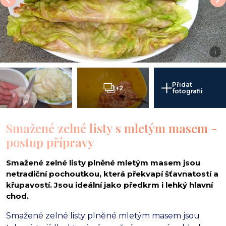
i
Přidat
+2
fotografii
Smažené zelné listy s mletým masem -
postup přípravy
Smažené zelné listy plněné mletým masem jsou
netradiční pochoutkou, která překvapí šťavnatostí a
křupavostí. Jsou ideální jako předkrm i lehký hlavní
chod.
Smažené zelné listy plněné mletým masem jsou