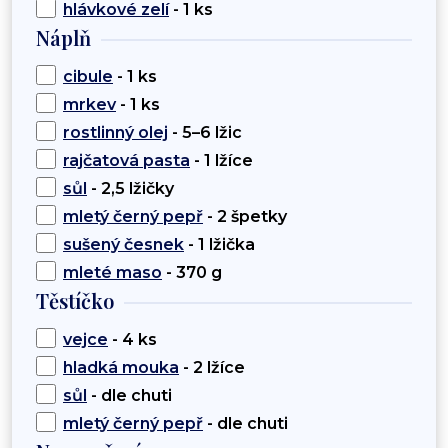
hlávkové zelí
- 1 ks
Náplň
cibule
- 1 ks
mrkev
- 1 ks
rostlinný olej
- 5–6 lžic
rajčatová pasta
- 1 lžíce
sůl
- 2,5 lžičky
mletý černý pepř
- 2 špetky
sušený česnek
- 1 lžička
mleté maso
- 370 g
Těstíčko
vejce
- 4 ks
hladká mouka
- 2 lžíce
sůl
- dle chuti
mletý černý pepř
- dle chuti