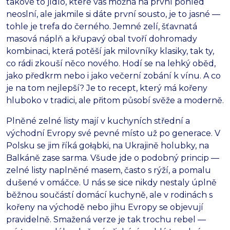
takové to jídlo, které vás možná na první pohled
neoslní, ale jakmile si dáte první sousto, je to jasné —
tohle je trefa do černého. Jemné zelí, šťavnatá
masová náplň a křupavý obal tvoří dohromady
kombinaci, která potěší jak milovníky klasiky, tak ty,
co rádi zkouší něco nového. Hodí se na lehký oběd,
jako předkrm nebo i jako večerní zobání k vínu. A co
je na tom nejlepší? Je to recept, který má kořeny
hluboko v tradici, ale přitom působí svěže a moderně.
Plněné zelné listy mají v kuchyních střední a
východní Evropy své pevné místo už po generace. V
Polsku se jim říká gołąbki, na Ukrajině holubky, na
Balkáně zase sarma. Všude jde o podobný princip —
zelné listy naplněné masem, často s rýží, a pomalu
dušené v omáčce. U nás se sice nikdy nestaly úplně
běžnou součástí domácí kuchyně, ale v rodinách s
kořeny na východě nebo jihu Evropy se objevují
pravidelně. Smažená verze je tak trochu rebel —