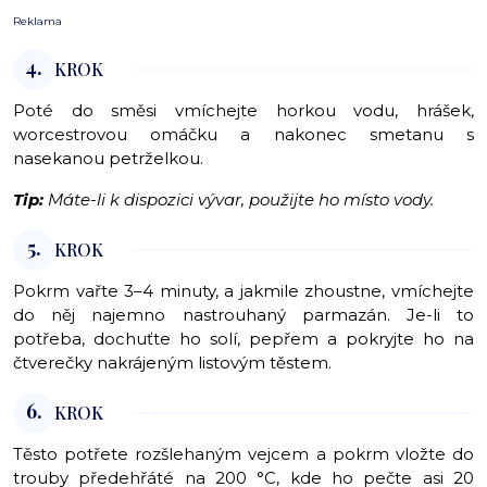
Reklama
4.
KROK
Poté do směsi vmíchejte horkou vodu, hrášek,
worcestrovou omáčku a nakonec smetanu s
nasekanou petrželkou.
Tip:
Máte-li k dispozici vývar, použijte ho místo vody.
5.
KROK
Pokrm vařte 3–4 minuty, a jakmile zhoustne, vmíchejte
do něj najemno nastrouhaný parmazán. Je-li to
potřeba, dochuťte ho solí, pepřem a pokryjte ho na
čtverečky nakrájeným listovým těstem.
6.
KROK
Těsto potřete rozšlehaným vejcem a pokrm vložte do
trouby předehřáté na 200 °C, kde ho pečte asi 20