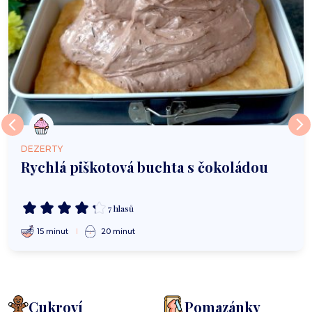
DEZERTY
Rychlá piškotová buchta s čokoládou
7 hlasů
15 minut
20 minut
Cukroví
Pomazánky