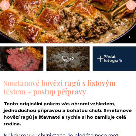
i
Přidat
+2
fotografii
Smetanové hovězí ragú s listovým
těstem - postup přípravy
Tento originální pokrm vás ohromí vzhledem,
jednoduchou přípravou a bohatou chutí. Smetanové
hovězí ragú je šťavnaté a rychle si ho zamiluje celá
rodina.
Někdy se v kuchyni stane,
že hledáte něco mezi