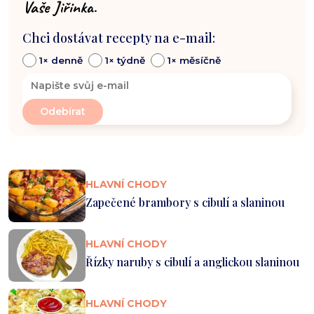
Vaše Jiřinka.
Chci dostávat recepty na e-mail:
1× denně
1× týdně
1× měsíčně
HLAVNÍ CHODY
Zapečené brambory s cibulí a slaninou
HLAVNÍ CHODY
Řízky naruby s cibulí a anglickou slaninou
HLAVNÍ CHODY