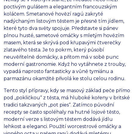
poctivým gulášem a elegantním francouzským
koláčem.
Smetanové hovězí ragú zakryté
nadýchaným listovým těstem je přesně tím jídlem,
které tyto dva světy spojuje.
Představte si pánev
plnou husté,
sametové omáčky s mletým hovězím
masem,
která se skrývá pod křupavými čtverečky
zlatavého těsta.
Je to pokrm,
který působí
neuvěřitelně domácky,
a přitom má v sobě punc
moderní gastronomie.
Když ho vytáhnete z trouby,
vypadá naprosto fantasticky a vůně tymiánu a
parmazánu okamžitě přivolá ke stolu celou rodinu.
Tento styl přípravy,
kdy se masový základ peče přímo
pod „pokličkou“ z těsta,
má hluboké kořeny v britské
tradici takzvaných „pot pies“.
Zatímco původní
recepty se často spoléhaly na hutné lojové těsto,
moderní verze s listovým těstem dodává jídlu
lehkost a eleganci.
Použití worcestrové omáčky a
vinného octa v našem ragú dodává mletému