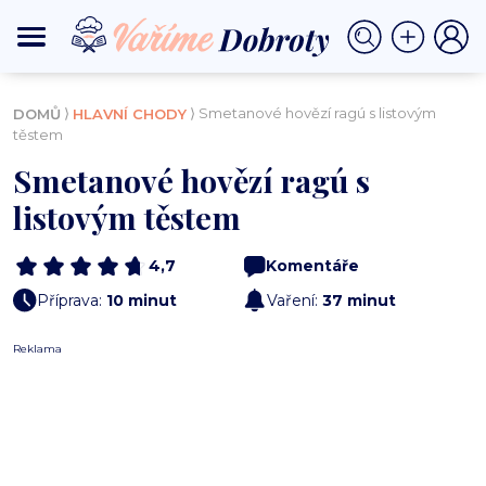
⟩
⟩ Smetanové hovězí ragú s listovým
DOMŮ
HLAVNÍ CHODY
těstem
Smetanové hovězí ragú s
listovým těstem
4,7
Komentáře
Příprava:
10 minut
Vaření:
37 minut
Reklama