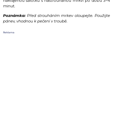
nakrájenou šalotku s nastrouhanou mrkví po dobu 3–4
minut.
Poznámka:
Před strouháním mrkev oloupejte. Použijte
pánev, vhodnou k pečení v troubě.
Reklama