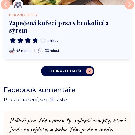
HLAVNÍ CHODY
Zapečená kuřecí prsa s brokolicí a
sýrem
4 hlasy
45 minut
30 minut
ZOBRAZIT DALŠÍ
Facebook komentáře
Pro zobrazení, se
přihlaste
.
Pečlivě pro Vás vyberu ty nejlepší recepty, které
jinde nenajdete, a pošlu Vám je do e-mailu.