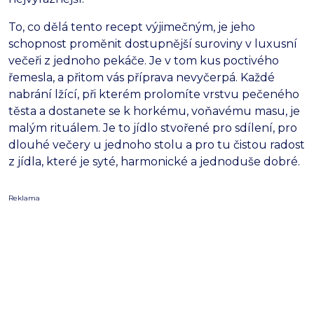
To,
co dělá tento recept výjimečným,
je jeho
schopnost proměnit dostupnější suroviny v luxusní
večeři z jednoho pekáče.
Je v tom kus poctivého
řemesla,
a přitom vás příprava nevyčerpá.
Každé
nabrání lžící,
při kterém prolomíte vrstvu pečeného
těsta a dostanete se k horkému,
voňavému masu,
je
malým rituálem.
Je to jídlo stvořené pro sdílení,
pro
dlouhé večery u jednoho stolu a pro tu čistou radost
z jídla,
které je syté,
harmonické a jednoduše dobré.
Reklama