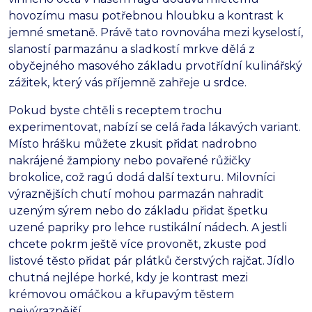
hovozímu masu potřebnou hloubku a kontrast k
jemné smetaně.
Právě tato rovnováha mezi kyselostí,
slaností parmazánu a sladkostí mrkve dělá z
obyčejného masového základu prvotřídní kulinářský
zážitek,
který vás příjemně zahřeje u srdce.
Pokud byste chtěli s receptem trochu
experimentovat,
nabízí se celá řada lákavých variant.
Místo hrášku můžete zkusit přidat nadrobno
nakrájené žampiony nebo povařené růžičky
brokolice,
což ragú dodá další texturu.
Milovníci
výraznějších chutí mohou parmazán nahradit
uzeným sýrem nebo do základu přidat špetku
uzené papriky pro lehce rustikální nádech.
A jestli
chcete pokrm ještě více provonět,
zkuste pod
listové těsto přidat pár plátků čerstvých rajčat.
Jídlo
chutná nejlépe horké,
kdy je kontrast mezi
krémovou omáčkou a křupavým těstem
nejvýraznější.