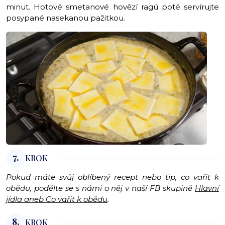
minut. Hotové smetanové hovězí ragú poté servírujte
posypané nasekanou pažitkou.
7.
KROK
Pokud máte svůj oblíbený recept nebo tip, co vařit k
obědu, podělte se s námi o něj v naší FB skupině
Hlavní
jídla aneb Co vařit k obědu
.
8.
KROK