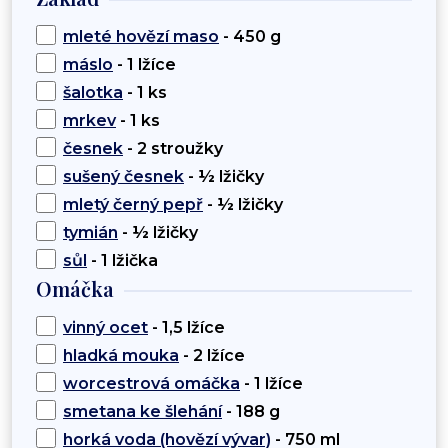
mleté hovězí maso
- 450 g
máslo
- 1 lžíce
šalotka
- 1 ks
mrkev
- 1 ks
česnek
- 2 stroužky
sušený česnek
- ½ lžičky
mletý černý pepř
- ½ lžičky
tymián
- ½ lžičky
sůl
- 1 lžička
Omáčka
vinný ocet
- 1,5 lžíce
hladká mouka
- 2 lžíce
worcestrová omáčka
- 1 lžíce
smetana ke šlehání
- 188 g
horká voda (hovězí vývar)
- 750 ml