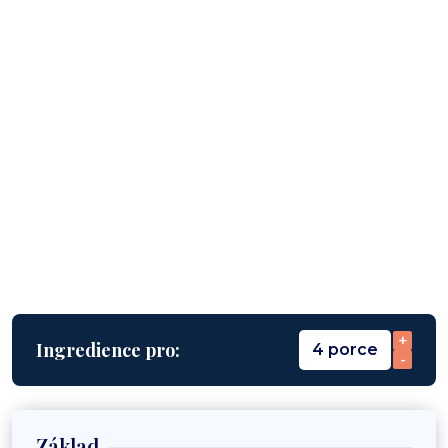
+
Ingredience pro:
4 porce
-
Základ