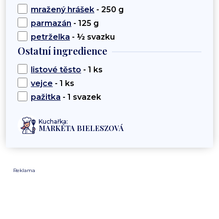
mražený hrášek
- 250 g
parmazán
- 125 g
petrželka
- ½ svazku
Ostatní ingredience
listové těsto
- 1 ks
vejce
- 1 ks
pažitka
- 1 svazek
Kuchařka:
MARKÉTA BIELESZOVÁ
Reklama