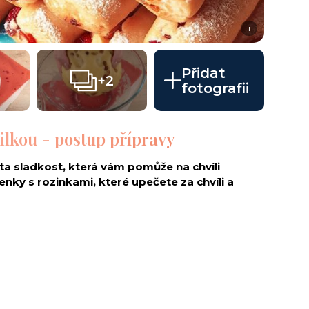
i
Přidat
+2
fotografii
ilkou - postup přípravy
 ta sladkost, která vám pomůže na chvíli
enky s rozinkami, které upečete za chvíli a