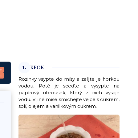
1.
KROK
+
-
Rozinky vsypte do mísy a zalijte je horkou
vodou. Poté je sceďte a vysypte na
papírový ubrousek, který z nich vysaje
vodu. V jiné míse smíchejte vejce s cukrem,
solí, olejem a vanilkovým cukrem.