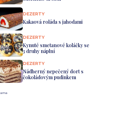
DEZERTY
Kakaová roláda s jahodami
DEZERTY
Kynuté smetanové koláčky se
3 druhy náplní
DEZERTY
Nádherný nepečený dort s
čokoládovým pudinkem
lama