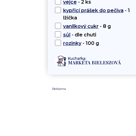
vejce
- 2 ks
kypřicí prášek do pečiva
- 1
lžička
vanilkový cukr
- 8 g
sůl
- dle chuti
rozinky
- 100 g
Kuchařka:
MARKÉTA BIELESZOVÁ
Reklama