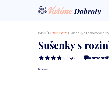
⟩
⟩ Sušenky s rozinkami a va
DOMŮ
DEZERTY
Sušenky s rozin
3,8
Komentář
Reklama