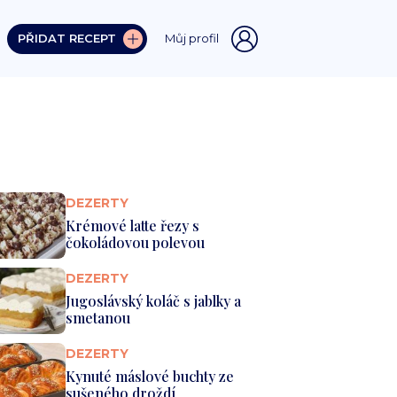
PŘIDAT RECEPT
Můj profil
DEZERTY
Krémové latte řezy s
čokoládovou polevou
DEZERTY
Jugoslávský koláč s jablky a
smetanou
DEZERTY
Kynuté máslové buchty ze
sušeného droždí