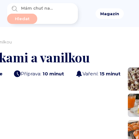
Magazín
nilkou
kami a vanilkou
e
Příprava:
10 minut
Vaření:
15 minut