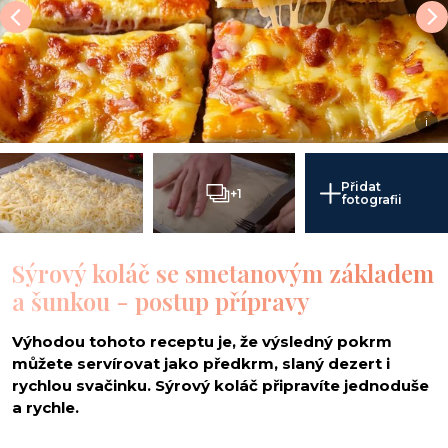
i
Přidat
+1
fotografii
Sýrový koláč se smetanovým základem
a šunkou - postup přípravy
Výhodou tohoto receptu je, že výsledný pokrm
můžete servírovat jako předkrm, slaný dezert i
rychlou svačinku. Sýrový koláč připravíte jednoduše
a rychle.