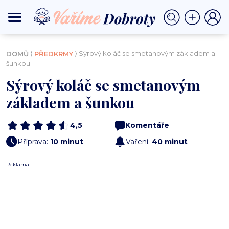
⟩
⟩ Sýrový koláč se smetanovým základem a
DOMŮ
PŘEDKRMY
šunkou
Sýrový koláč se smetanovým
základem a šunkou
4,5
Komentáře
Příprava:
10 minut
Vaření:
40 minut
Reklama