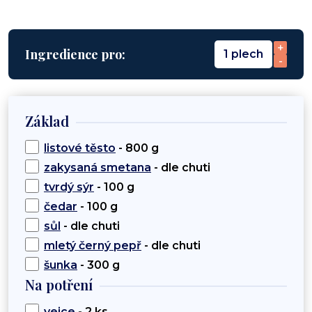
+
Ingredience pro:
1 plech
-
Základ
listové těsto
- 800 g
zakysaná smetana
- dle chuti
tvrdý sýr
- 100 g
čedar
- 100 g
sůl
- dle chuti
mletý černý pepř
- dle chuti
šunka
- 300 g
Na potření
vejce
- 2 ks