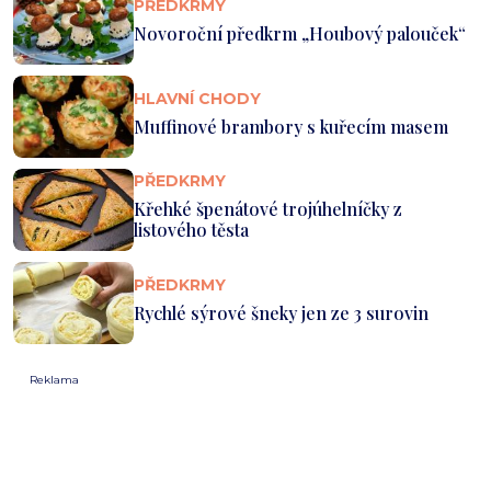
PŘEDKRMY
Novoroční předkrm „Houbový palouček“
HLAVNÍ CHODY
Muffinové brambory s kuřecím masem
PŘEDKRMY
Křehké špenátové trojúhelníčky z
listového těsta
PŘEDKRMY
Rychlé sýrové šneky jen ze 3 surovin
Reklama