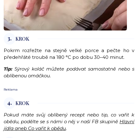
3.
KROK
Pokrm rozřežte na stejně velké porce a pečte ho v
předehřáté troubě na 180 °C po dobu 30–40 minut.
Tip:
Sýrový koláč můžete podávat samostatně nebo s
oblíbenou omáčkou.
Reklama
4.
KROK
Pokud máte svůj oblíbený recept nebo tip, co vařit k
obědu, podělte se s námi o něj v naší FB skupině
Hlavní
jídla aneb Co vařit k obědu
.