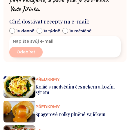
Vaše Jiřinka.
Chci dostávat recepty na e-mail:
1× denně
1× týdně
1× měsíčně
PŘEDKRMY
Koláč s medvědím česnekem a kozím
sýrem
PŘEDKRMY
Špagetové rolky plněné vajíčkem