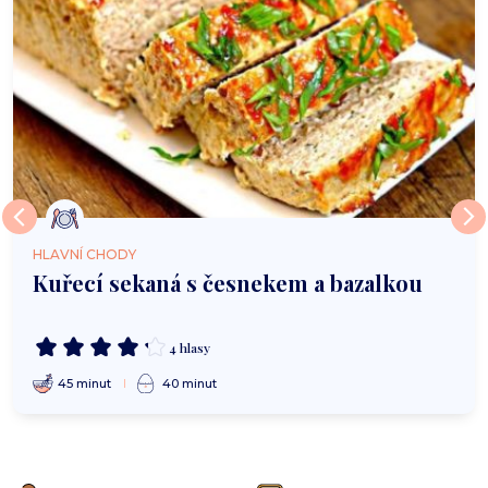
HLAVNÍ CHODY
Kuřecí sekaná s česnekem a bazalkou
4 hlasy
45 minut
40 minut