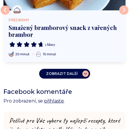
PŘEDKRMY
Smažený bramborový snack z vařených
brambor
3 hlasy
20 minut
15 minut
ZOBRAZIT DALŠÍ
Facebook komentáře
Pro zobrazení, se
přihlaste
.
Pečlivě pro Vás vyberu ty nejlepší recepty, které
jinde nenajdete, a pošlu Vám je do e-mailu.