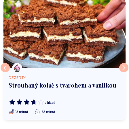
DEZERTY
Strouhaný koláč s tvarohem a vanilkou
7 hlasů
15 minut
35 minut