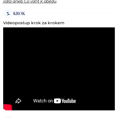
jídla aneb Co vařit k obědu
.
5.
KROK
Videopostup krok za krokem