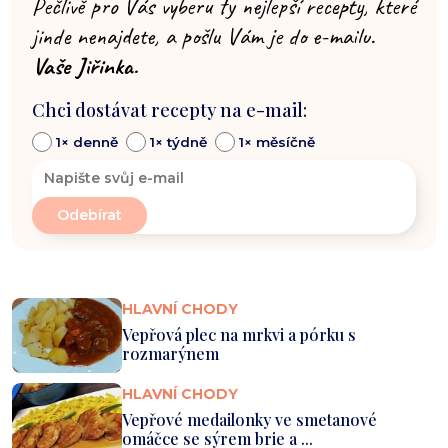
Pečlivě pro Vás vyberu ty nejlepší recepty, které
jinde nenajdete, a pošlu Vám je do e-mailu.
Vaše Jiřinka.
Chci dostávat recepty na e-mail:
1× denně
1× týdně
1× měsíčně
HLAVNÍ CHODY
Vepřová plec na mrkvi a pórku s
rozmarýnem
HLAVNÍ CHODY
Vepřové medailonky ve smetanové
omáčce se sýrem brie a ...