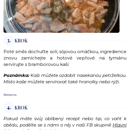
3.
KROK
Poté směs dochuťte solí, sójovou omáčkou, ingredience
znovu zamíchejte a hotové vepřové na tymiánu
servírujte s bramborovou kaší.
Poznámka:
Kaši můžete ozdobit nasekanou petrželkou.
Místo kaše můžete servírovat také hranolky nebo rýži.
Reklama
4.
KROK
Pokud máte svůj oblíbený recept nebo tip, co vařit k
obědu, podělte se s námi o něj v naší FB skupině
Hlavní