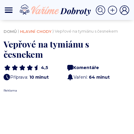
⟩
⟩ Vepřové na tymiánu s česnekem
DOMŮ
HLAVNÍ CHODY
Vepřové na tymiánu s
česnekem
4,5
Komentáře
Příprava:
10 minut
Vaření:
64 minut
Reklama