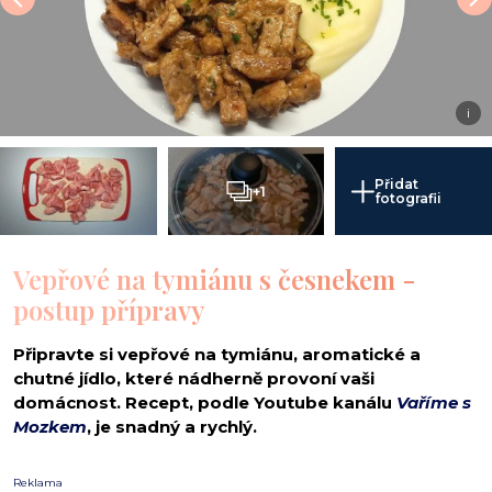
i
Přidat
+1
fotografii
Vepřové na tymiánu s česnekem -
postup přípravy
Připravte si vepřové na tymiánu, aromatické a
chutné jídlo, které nádherně provoní vaši
domácnost. Recept, podle Youtube kanálu
Vaříme s
Mozkem
, je snadný a rychlý.
Reklama