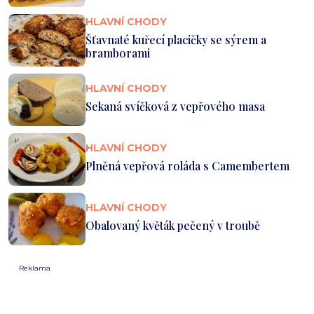
HLAVNÍ CHODY
Šťavnaté kuřecí placičky se sýrem a
bramborami
HLAVNÍ CHODY
Sekaná svíčková z vepřového masa
HLAVNÍ CHODY
Plněná vepřová roláda s Camembertem
HLAVNÍ CHODY
Obalovaný květák pečený v troubě
Reklama