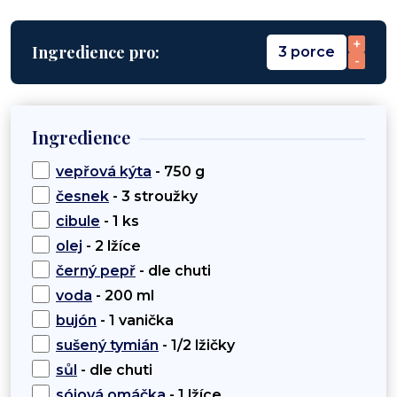
+
Ingredience pro:
3 porce
-
Ingredience
vepřová kýta
- 750 g
česnek
- 3 stroužky
cibule
- 1 ks
olej
- 2 lžíce
černý pepř
- dle chuti
voda
- 200 ml
bujón
- 1 vanička
sušený tymián
- 1/2 lžičky
sůl
- dle chuti
sójová omáčka
- 1 lžíce