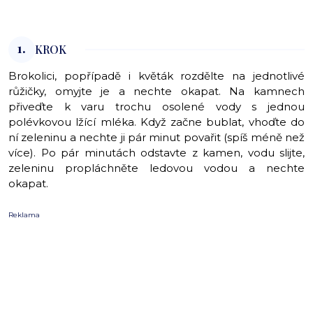
1.
KROK
Brokolici, popřípadě i květák rozdělte na jednotlivé
růžičky, omyjte je a nechte okapat. Na kamnech
přiveďte k varu trochu osolené vody s jednou
polévkovou lžící mléka. Když začne bublat, vhoďte do
ní zeleninu a nechte ji pár minut povařit (spíš méně než
více). Po pár minutách odstavte z kamen, vodu slijte,
zeleninu propláchněte ledovou vodou a nechte
okapat.
Reklama