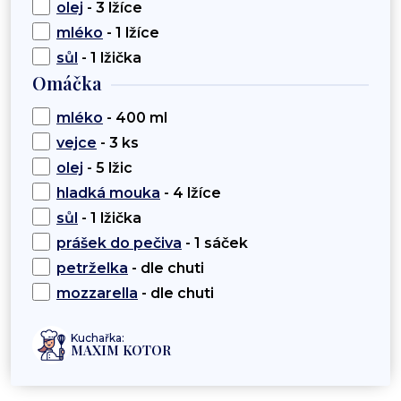
olej
- 3 lžíce
mléko
- 1 lžíce
sůl
- 1 lžička
Omáčka
mléko
- 400 ml
vejce
- 3 ks
olej
- 5 lžic
hladká mouka
- 4 lžíce
sůl
- 1 lžička
prášek do pečiva
- 1 sáček
petrželka
- dle chuti
mozzarella
- dle chuti
Kuchařka:
MAXIM KOTOR