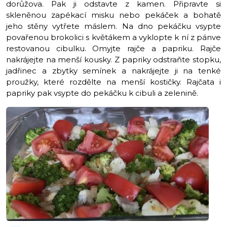
dorůžova. Pak ji odstavte z kamen. Připravte si
skleněnou zapékací misku nebo pekáček a bohatě
jeho stěny vytřete máslem. Na dno pekáčku vsypte
povařenou brokolici s květákem a vyklopte k ní z pánve
restovanou cibulku. Omyjte rajče a papriku. Rajče
nakrájejte na menší kousky. Z papriky odstraňte stopku,
jadřinec a zbytky semínek a nakrájejte ji na tenké
proužky, které rozdělte na menší kostičky. Rajčata i
papriky pak vsypte do pekáčku k cibuli a zelenině.