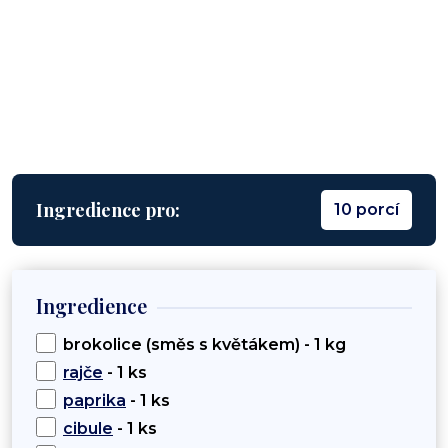
Ingredience pro:
10 porcí
Ingredience
brokolice (směs s květákem) - 1 kg
rajče
- 1 ks
paprika
- 1 ks
cibule
- 1 ks