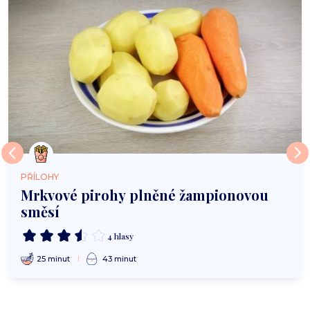
PŘÍLOHY
Mrkvové pirohy plněné žampionovou
směsí
4 hlasy
25 minut
43 minut