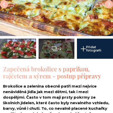
Přidat
+2
fotografii
Zapečená brokolice s paprikou,
rajčetem a sýrem - postup přípravy
Brokolice a zelenina obecně patří mezi nejvíce
nenáviděná jídla jak mezi dětmi, tak i mezi
dospělými. Často v tom mají prsty pokrmy ze
školních jídelen, které často byly nevalného vzhledu,
barvy, vůně i chuti. To, co nevalně placené kuchařky