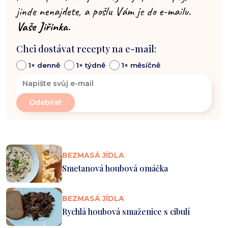
jinde nenajdete, a pošlu Vám je do e-mailu.
Vaše Jiřinka.
Chci dostávat recepty na e-mail:
1× denně
1× týdně
1× měsíčně
BEZMASÁ JÍDLA
Smetanová houbová omáčka
BEZMASÁ JÍDLA
Rychlá houbová smaženice s cibulí