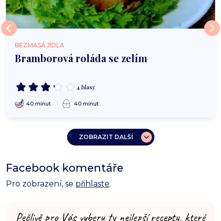
BEZMASÁ JÍDLA
Bramborová roláda se zelím
4 hlasy
40 minut
40 minut
ZOBRAZIT DALŠÍ
Facebook komentáře
Pro zobrazení, se
přihlaste
.
Pečlivě pro Vás vyberu ty nejlepší recepty, které