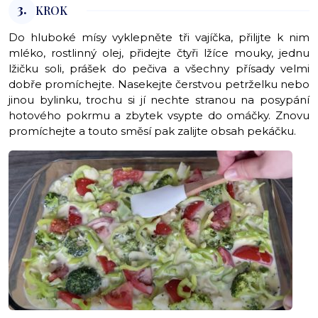
3.
KROK
Do hluboké mísy vyklepněte tři vajíčka, přilijte k nim
mléko, rostlinný olej, přidejte čtyři lžíce mouky, jednu
lžičku soli, prášek do pečiva a všechny přísady velmi
dobře promíchejte. Nasekejte čerstvou petrželku nebo
jinou bylinku, trochu si jí nechte stranou na posypání
hotového pokrmu a zbytek vsypte do omáčky. Znovu
promíchejte a touto směsí pak zalijte obsah pekáčku.