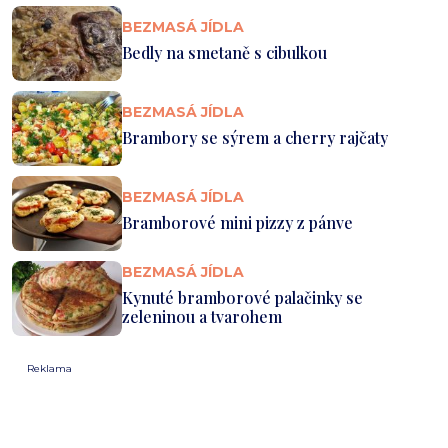
BEZMASÁ JÍDLA
Bedly na smetaně s cibulkou
BEZMASÁ JÍDLA
Brambory se sýrem a cherry rajčaty
BEZMASÁ JÍDLA
Bramborové mini pizzy z pánve
BEZMASÁ JÍDLA
Kynuté bramborové palačinky se
zeleninou a tvarohem
Reklama