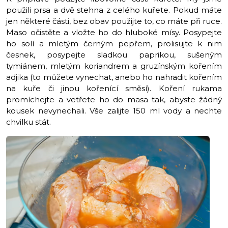
použili prsa a dvě stehna z celého kuřete. Pokud máte
jen některé části, bez obav použijte to, co máte při ruce.
Maso očistěte a vložte ho do hluboké mísy. Posypejte
ho solí a mletým černým pepřem, prolisujte k nim
česnek, posypejte sladkou paprikou, sušeným
tymiánem, mletým koriandrem a gruzínským kořením
adjika (to můžete vynechat, anebo ho nahradit kořením
na kuře či jinou kořenící směsí). Koření rukama
promíchejte a vetřete ho do masa tak, abyste žádný
kousek nevynechali. Vše zalijte 150 ml vody a nechte
chvilku stát.