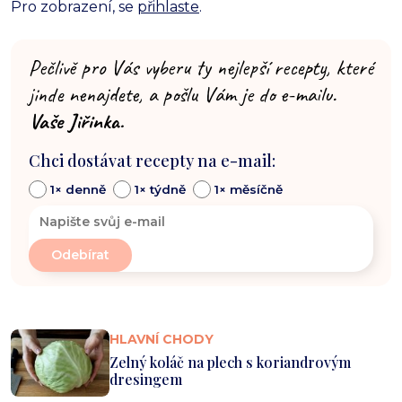
Pro zobrazení, se
přihlaste
.
Pečlivě pro Vás vyberu ty nejlepší recepty, které
jinde nenajdete, a pošlu Vám je do e-mailu.
Vaše Jiřinka.
Chci dostávat recepty na e-mail:
1× denně
1× týdně
1× měsíčně
HLAVNÍ CHODY
Zelný koláč na plech s koriandrovým
dresingem