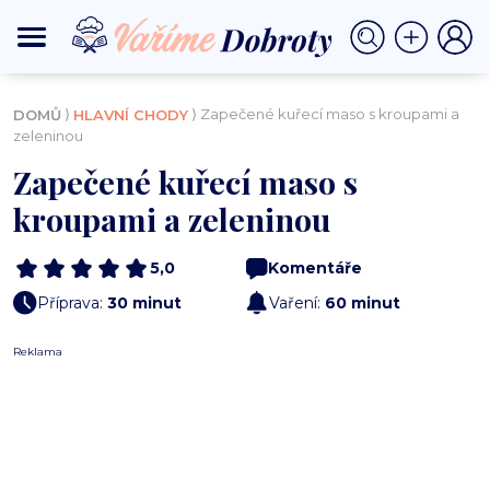
⟩
⟩ Zapečené kuřecí maso s kroupami a
DOMŮ
HLAVNÍ CHODY
zeleninou
Zapečené kuřecí maso s
kroupami a zeleninou
5,0
Komentáře
Příprava:
30 minut
Vaření:
60 minut
Reklama