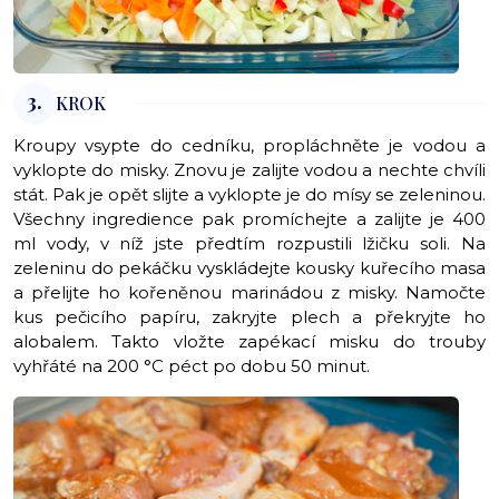
3.
KROK
Kroupy vsypte do cedníku, propláchněte je vodou a
vyklopte do misky. Znovu je zalijte vodou a nechte chvíli
stát. Pak je opět slijte a vyklopte je do mísy se zeleninou.
Všechny ingredience pak promíchejte a zalijte je 400
ml vody, v níž jste předtím rozpustili lžičku soli. Na
zeleninu do pekáčku vyskládejte kousky kuřecího masa
a přelijte ho kořeněnou marinádou z misky. Namočte
kus pečicího papíru, zakryjte plech a překryjte ho
alobalem. Takto vložte zapékací misku do trouby
vyhřáté na 200 °C péct po dobu 50 minut.