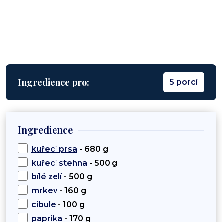
Ingredience pro:
5 porcí
Ingredience
kuřecí prsa
- 680 g
kuřecí stehna
- 500 g
bílé zelí
- 500 g
mrkev
- 160 g
cibule
- 100 g
paprika
- 170 g