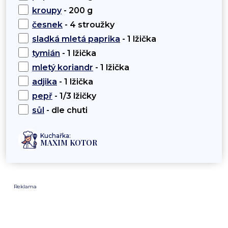
kroupy
- 200 g
česnek
- 4 stroužky
sladká mletá paprika
- 1 lžička
tymián
- 1 lžička
mletý koriandr
- 1 lžička
adjika
- 1 lžička
pepř
- 1/3 lžičky
sůl
- dle chuti
Kuchařka:
MAXIM KOTOR
Reklama