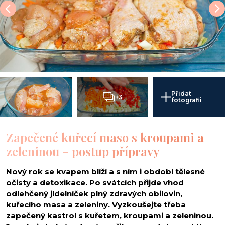
Přidat
+3
fotografii
Zapečené kuřecí maso s kroupami a
zeleninou - postup přípravy
Nový rok se kvapem blíží a s ním i období tělesné
očisty a detoxikace. Po svátcích přijde vhod
odlehčený jídelníček plný zdravých obilovin,
kuřecího masa a zeleniny. Vyzkoušejte třeba
zapečený kastrol s kuřetem, kroupami a zeleninou.