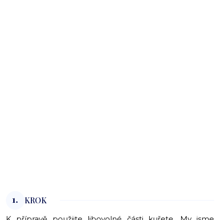
1.
KROK
K přípravě použijte libovolné části kuřete. My jsme