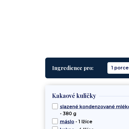
Ingredience pro:
1 porce
Kakaové kuličky
slazené kondenzované mlék
- 380 g
máslo
- 1 lžíce