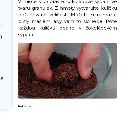
V misce si připravte čokoládové sypání ve
tvaru granulek. Z hmoty vytvarujte kuličku
požadované velikosti. Můžete si namazat
prsty máslem, aby vám to šlo lépe. Poté
každou kuličku obalte v čokoládovém
sypání.
o
by
Reklama