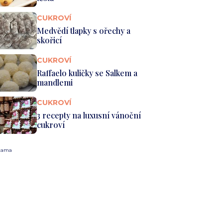
CUKROVÍ
Medvědí tlapky s ořechy a
skořicí
CUKROVÍ
Raffaelo kuličky se Salkem a
mandlemi
CUKROVÍ
3 recepty na luxusní vánoční
cukroví
lama