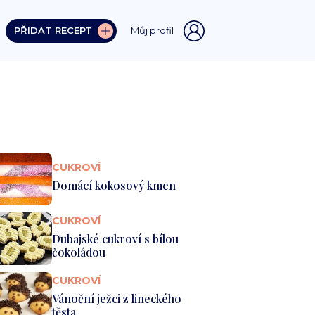
PŘIDAT RECEPT
Můj profil
CUKROVÍ
Domácí kokosový kmen
CUKROVÍ
Dubajské cukroví s bílou
čokoládou
CUKROVÍ
Vánoční ježci z lineckého
těsta