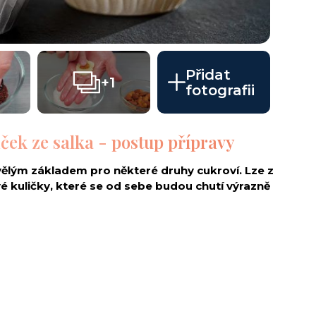
Přidat
+1
fotografii
ček ze salka - postup přípravy
ělým základem pro některé druhy cukroví. Lze z
avé kuličky, které se od sebe budou chutí výrazně