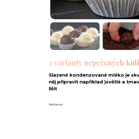
2 varianty nepečených kuli
Slazené kondenzované mléko je skv
něj připravit například )světlé a tm
lišit
Reklama