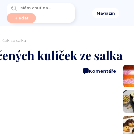
Magazín
liček ze salka
čených kuliček ze salka
Komentáře