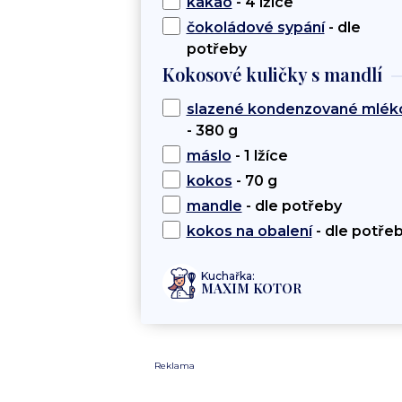
kakao
- 4 lžíce
čokoládové sypání
- dle
potřeby
Kokosové kuličky s mandlí
slazené kondenzované mlék
- 380 g
máslo
- 1 lžíce
kokos
- 70 g
mandle
- dle potřeby
kokos na obalení
- dle potře
Kuchařka:
MAXIM KOTOR
Reklama