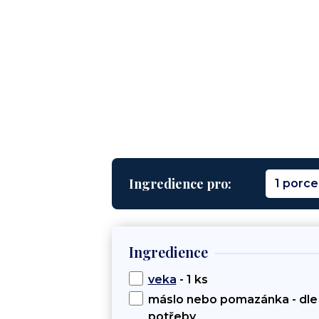
Ingredience pro:
1 porce
Ingredience
veka
- 1 ks
máslo nebo pomazánka - dle
potřeby