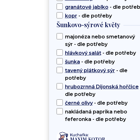
granátové jablko
- dle potře
kopr
- dle potřeby
Šunkovo-sýrové květy
majonéza nebo smetanový
sýr - dle potřeby
hlávkový salát
- dle potřeby
šunka
- dle potřeby
tavený plátkový sýr
- dle
potřeby
hrubozrnná Dijonská hořčice
dle potřeby
černé olivy
- dle potřeby
nakládaná paprika nebo
feferonka - dle potřeby
Kuchařka:
MAXIM KOTOR