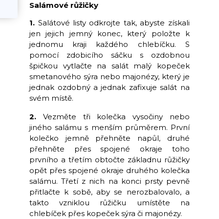
Salámové růžičky
1.
Salátové listy odkrojte tak, abyste získali
jen jejich jemný konec, který položte k
jednomu kraji každého chlebíčku. S
pomocí zdobicího sáčku s ozdobnou
špičkou vytlačte na salát malý kopeček
smetanového sýra nebo majonézy, který je
jednak ozdobný a jednak zafixuje salát na
svém místě.
2.
Vezměte tři kolečka vysočiny nebo
jiného salámu s menším průměrem. První
kolečko jemně přehněte napůl, druhé
přehněte přes spojené okraje toho
prvního a třetím obtočte základnu růžičky
opět přes spojené okraje druhého kolečka
salámu. Třetí z nich na konci prsty pevně
přitlačte k sobě, aby se nerozbalovalo, a
takto vzniklou růžičku umístěte na
chlebíček přes kopeček sýra či majonézy.