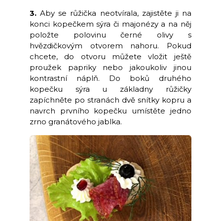
3.
Aby se růžička neotvírala, zajistěte ji na
konci kopečkem sýra či majonézy a na něj
položte polovinu černé olivy s
hvězdičkovým otvorem nahoru. Pokud
chcete, do otvoru můžete vložit ještě
proužek papriky nebo jakoukoliv jinou
kontrastní náplň. Do boků druhého
kopečku sýra u základny růžičky
zapíchněte po stranách dvě snítky kopru a
navrch prvního kopečku umístěte jedno
zrno granátového jablka.