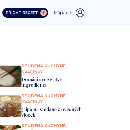
PŘIDAT RECEPT
Můj profil
STUDENÁ KUCHYNĚ,
SVAČINKY
Domácí sýr ze čtyř
ingrediencí
STUDENÁ KUCHYNĚ,
SVAČINKY
5 tipů na snídaně z ovesných
vloček
STUDENÁ KUCHYNĚ,