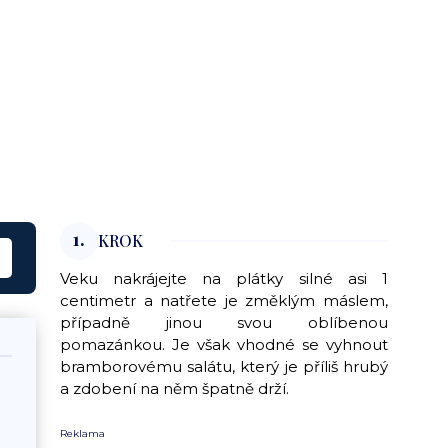
1.
KROK
Veku nakrájejte na plátky silné asi 1
centimetr a natřete je změklým máslem,
případně jinou svou oblíbenou
pomazánkou. Je však vhodné se vyhnout
bramborovému salátu, který je příliš hrubý
a zdobení na něm špatně drží.
Reklama