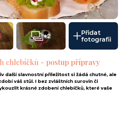
Přidat
+2
fotografii
h chlebíčků - postup přípravy
iv další slavnostní příležitost si žádá chutné, ale
obí váš stůl. I bez zvláštních surovin či
kouzlit krásné zdobení chlebíčků, které vaše