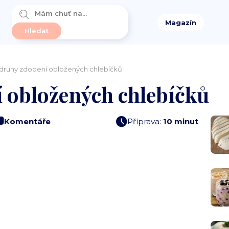
Magazín
 druhy zdobení obložených chlebíčků
í obložených chlebíčků
Komentáře
Příprava:
10 minut