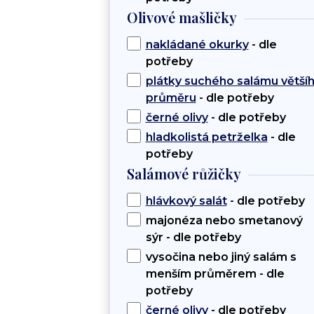
Olivové mašličky
nakládané okurky
- dle
potřeby
plátky suchého salámu větší
průměru
- dle potřeby
černé olivy
- dle potřeby
hladkolistá petrželka
- dle
potřeby
Salámové růžičky
hlávkový salát
- dle potřeby
majonéza nebo smetanový
sýr - dle potřeby
vysočina nebo jiný salám s
menším průměrem - dle
potřeby
černé olivy
- dle potřeby