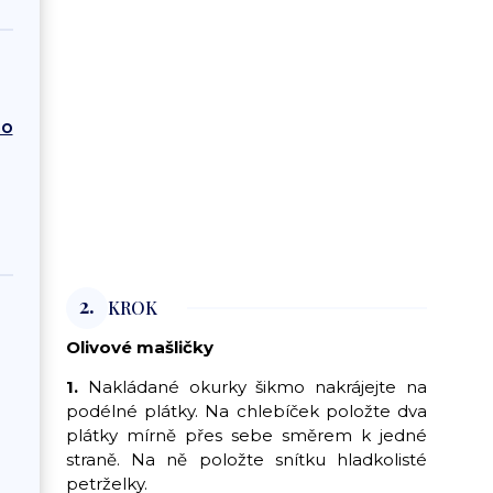
ho
2.
KROK
Olivové mašličky
1.
Nakládané okurky šikmo nakrájejte na
podélné plátky. Na chlebíček položte dva
plátky mírně přes sebe směrem k jedné
straně. Na ně položte snítku hladkolisté
petrželky.