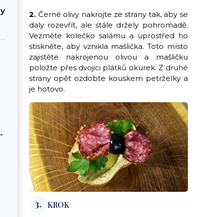
by
2.
Černé olivy nakrojte ze strany tak, aby se
daly rozevřít, ale stále držely pohromadě.
Vezměte kolečko salámu a uprostřed ho
stiskněte, aby vznikla mašlička. Toto místo
zajistěte nakrojenou olivou a mašličku
položte přes dvojici plátků okurek. Z druhé
strany opět ozdobte kouskem petrželky a
je hotovo.
-
3.
KROK